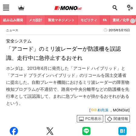
組み込み開発
メカ設計
製造マネジメント
モビリティ
FA
素材／化学
ニュース
2015年5月15日
安全システム
「アコード」のミリ波レーダーが防護柵を誤認
識、走行中に急停止するおそれ
ホンダは、2013年6月に発売した「アコード ハイブリッド」と
「アコード プラグインハイブリッド」のリコールを国土交通省
に提出した。自動ブレーキ機能におけるミリ波レーダーの障害物
検知プログラムが不適切で、路肩や中央分離帯などの防護柵を先
行車として誤認識して、まれに急ブレーキが掛かるおそれがある
という。
[
朴尚洙
，MONOist]
PC用表示
関連情報