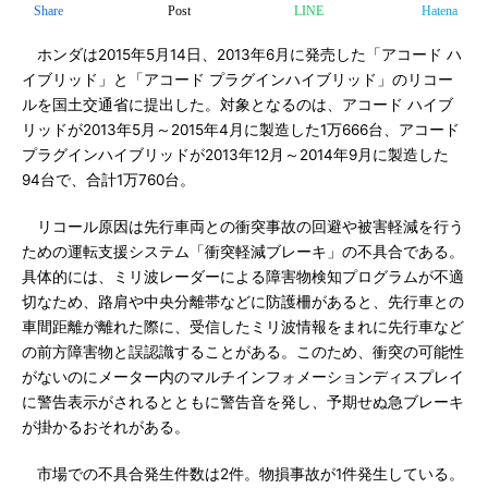
Share
Post
LINE
Hatena
ホンダは2015年5月14日、2013年6月に発売した「アコード ハ
イブリッド」と「アコード プラグインハイブリッド」のリコー
ルを国土交通省に提出した。対象となるのは、アコード ハイブ
リッドが2013年5月～2015年4月に製造した1万666台、アコード
プラグインハイブリッドが2013年12月～2014年9月に製造した
94台で、合計1万760台。
リコール原因は先行車両との衝突事故の回避や被害軽減を行う
ための運転支援システム「衝突軽減ブレーキ」の不具合である。
具体的には、ミリ波レーダーによる障害物検知プログラムが不適
切なため、路肩や中央分離帯などに防護柵があると、先行車との
車間距離が離れた際に、受信したミリ波情報をまれに先行車など
の前方障害物と誤認識することがある。このため、衝突の可能性
がないのにメーター内のマルチインフォメーションディスプレイ
に警告表示がされるとともに警告音を発し、予期せぬ急ブレーキ
が掛かるおそれがある。
市場での不具合発生件数は2件。物損事故が1件発生している。