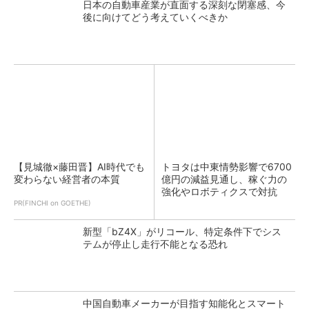
日本の自動車産業が直面する深刻な閉塞感、今
後に向けてどう考えていくべきか
【見城徹×藤田晋】AI時代でも
トヨタは中東情勢影響で6700
変わらない経営者の本質
億円の減益見通し、稼ぐ力の
強化やロボティクスで対抗
PR(FINCHI on GOETHE)
新型「bZ4X」がリコール、特定条件下でシス
テムが停止し走行不能となる恐れ
中国自動車メーカーが目指す知能化とスマート