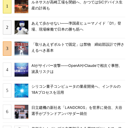
ルネサスが高崎工場を閉鎖へ、かつてはSiCデバイス生
産の計画も
あえて歩かせない――準国産ヒューマノイド「D1」登
場、現場稼働で日本の勝ち筋へ
「取りあえずボルトで固定」は禁物 締結部設計で押さ
えるべき基本
AIがサイバー攻撃――OpenAIやClaudeで相次ぐ事態、
波及リスクは
シリコン量子コンピュータの量産開発へ、インテルの
18Aプロセスを活用
日立建機の新社名「LANDCROS」を世界に発信、大谷
選手がブランドアンバサダー就任