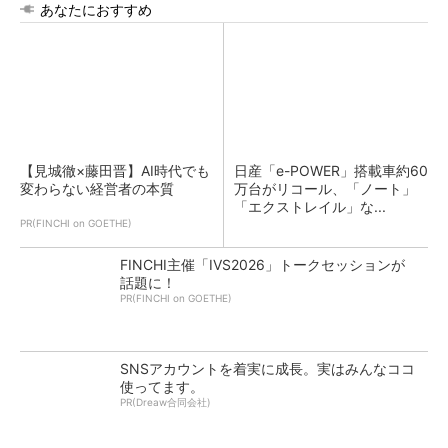
あなたにおすすめ
【見城徹×藤田晋】AI時代でも
日産「e-POWER」搭載車約60
変わらない経営者の本質
万台がリコール、「ノート」
「エクストレイル」な...
PR(FINCHI on GOETHE)
FINCHI主催「IVS2026」トークセッションが
話題に！
PR(FINCHI on GOETHE)
SNSアカウントを着実に成長。実はみんなココ
使ってます。
PR(Dreaw合同会社)