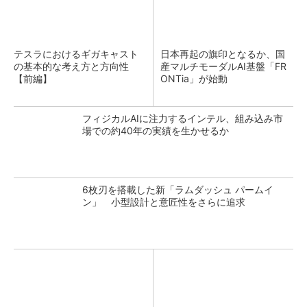
テスラにおけるギガキャスト
日本再起の旗印となるか、国
の基本的な考え方と方向性
産マルチモーダルAI基盤「FR
【前編】
ONTia」が始動
フィジカルAIに注力するインテル、組み込み市
場での約40年の実績を生かせるか
6枚刃を搭載した新「ラムダッシュ パームイ
ン」 小型設計と意匠性をさらに追求