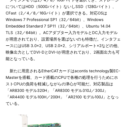
メインメモリは2／4／8／16Gバイトを選択でき、ストレージ
についてはHDD（500Gバイト）ないしSSD（128Gバイト）、
CFast（2／4／8／16Gバイト）が選択できる。対応OSは
Windows 7 Professional SP1（32／64bit）、Windows
Embedded Standard 7 SP11（32／64bit）、Ubuntu 14.04
TLS（32／64bit）。ACアダプター入力モデルとDC入力モデル
が用意されており、設置場所を選ばないのも特徴だ。インタフェ
ースにはUSB 3.0×2、USB 2.0×2、シリアルポート×2などの他、
映像出力としてDVI-DとDVI-Iが用意されており、2画面出力も可
能となっている。
新たに用意されるEtherCATカードはacontis technology製EC-
Masterを搭載、カード搭載のCPUで各種の処理を行うためにホ
ストCPUの負荷を軽減しながらの津心が可能だ。対応製品は
「AR8300 モデル320H」「AR8300 モデル310J／300J」
「AR4400 モデル100H／200H」「AR2100 モデル100J」となっ
ている。