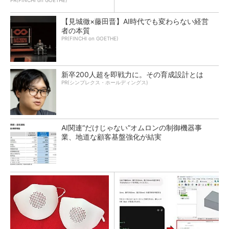
PR(FINCHI on GOETHE)
【見城徹×藤田晋】AI時代でも変わらない経営
者の本質
PR(FINCHI on GOETHE)
新卒200人超を即戦力に。その育成設計とは
PR(シンプレクス・ホールディングス)
AI関連“だけじゃない”オムロンの制御機器事
業、地道な顧客基盤強化が結実