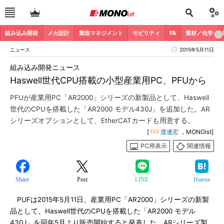
組み込み開発
メカ設計
製造マネジメント
モビリティ
FA
素材／化学
ニュース
2015年5月11日
組み込み開発ニュース
Haswell世代CPU搭載の小型産業用PC、PFUから
PFUが産業用PC「AR2000」シリーズの新製品として、Haswell
世代のCPUを搭載した「AR2000 モデル430J」を追加した。AR
シリーズオプションとして、EtherCATカードも用意する。
[
渡邊宏
，MONOist]
PC用表示
関連情報
Share
Post
LINE
Hatena
PUFは2015年5月11日、産業用PC「AR2000」シリーズの新製
品として、Haswell世代のCPUを搭載した「AR2000 モデル
430J」を同年5月より販売開始すると発表した。ARシリーズ製