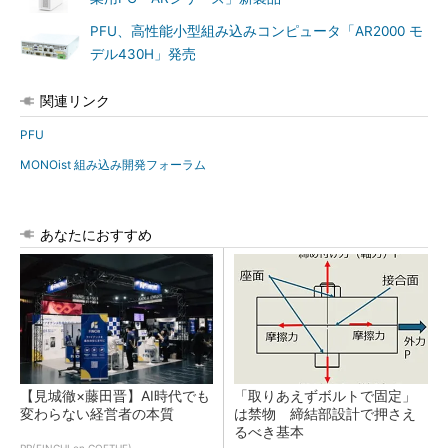
PFU、高性能小型組み込みコンピュータ「AR2000 モ
デル430H」発売
関連リンク
PFU
MONOist 組み込み開発フォーラム
あなたにおすすめ
【見城徹×藤田晋】AI時代でも
「取りあえずボルトで固定」
変わらない経営者の本質
は禁物 締結部設計で押さえ
るべき基本