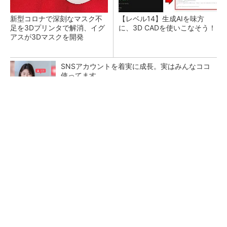
新型コロナで深刻なマスク不
【レベル14】生成AIを味方
足を3Dプリンタで解消、イグ
に、3D CADを使いこなそう！
アスが3Dマスクを開発
SNSアカウントを着実に成長。実はみんなココ
使ってます。
PR(Dreaw合同会社)
令和8年熊本地震による工場への影響まとめ
狭小な駐車場に、シャープがポールカメラ式製
品発表 市場シェア10％目指す