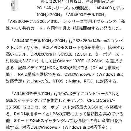
PFUは2014年11月12日、産業用組み込み
PC「ARシリーズ」の新製品、「AR4400モデル
100H／200H」「AR4500モデル110H」
「AR8300モデル300J／310J」とシリーズ専用オプションの「高
速メモリ共有カード」を同年11月より販売開始すると発表した。
「AR4400モデル100H／200H」は262×250×148mmのコンパ
クトボディながら、PCI／PIC-Eスロットを3基用意し、拡張性も
高いモデル。CPUはCore i7-3615QE（2.3GHz、ターボブースト
対応最大3.3GHz）もしくはCeleron 1020E（2.2GHz）を選択で
きる。記録メディアはHDDとSSDが選択でき（CFastも搭載可
能）、RAID構成も選択できる。OSはWindows 7（Windows 8は
対応予定）とLinuxの他、RTOS（INtime、RTX）に対応する。
「AR4500モデル110H」は1台のボディにコンピュータ2台と
GbEスイッチングハブを集約したモデルで、CPUはCore i7-
3615QE（2.3GHz、ターボブースト対応最大3.3GHz）を搭載す
る。RAID1専用ボードとUPSの搭載によって信頼性を高めている
他、8ポートのGbEスイッチングハブも信頼性の高い産業用を搭
載する。対応OSはWindows 7（Windows 8は対応予定）、