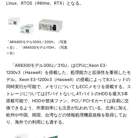
Linux、RTOS（INtime、RTX）となる。
「AR4400モデル100H／200H」（写真
＝左）、「AR4500モデル110H」（写真
＝右）
「AR8300モデル300J／310J」はCPUにXeon E3-
1200v3（Haswell）を搭載した、処理能力と拡張性を重視したモ
デル。Xeon E3-1200v3（Haswell）の搭載によって8スレッドの
同時実行が可能で、メモリについてもECCメモリを搭載する。ス
トレージについては2Tバイトないし4TバイトのHDDを最大3本
搭載可能で、HDDや筐体ファン、PCI／PCI-Eカードは容易に交
換できるよう、作業効率にも注意が払われている。北米に加え、
欧州や中国、韓国、台湾などの情報処理機器規格を取得してお
り、海外での利用にも適する。