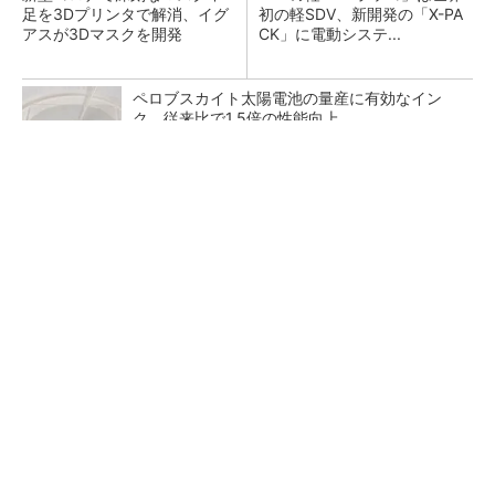
足を3Dプリンタで解消、イグ
初の軽SDV、新開発の「X-PA
アスが3Dマスクを開発
CK」に電動システ...
ペロブスカイト太陽電池の量産に有効なイン
ク、従来比で1.5倍の性能向上
【見城徹×藤田晋】AI時代でも変わらない経営
者の本質
PR(FINCHI on GOETHE)
【レベル14】生成AIを味方に、3D CADを使い
こなそう！