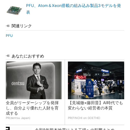
PFU、Atom＆Xeon搭載の組み込み製品3モデルを発
表
関連リンク
PFU
あなたにおすすめ
全員がリーダーシップを発揮
【見城徹×藤田晋】AI時代でも
し、自分より優れた人財を育
変わらない経営者の本質
成する
PR(dentsu Japan)
PR(FINCHI on GOETHE)
令和8年熊本地震による工場への影響まとめ