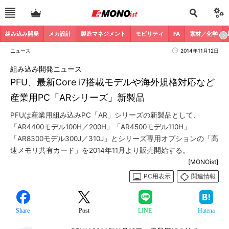
組み込み開発
メカ設計
製造マネジメント
モビリティ
FA
素材／化学
ニュース
2014年11月12日
組み込み開発ニュース
PFU、最新Core i7搭載モデルや海外規格対応など
産業用PC「ARシリーズ」新製品
PFUは産業用組み込みPC「AR」シリーズの新製品として、
「AR4400モデル100H／200H」「AR4500モデル110H」
「AR8300モデル300J／310J」とシリーズ専用オプションの「高
速メモリ共有カード」を2014年11月より販売開始する。
[MONOist]
PC用表示
関連情報
Share
Post
LINE
Hatena