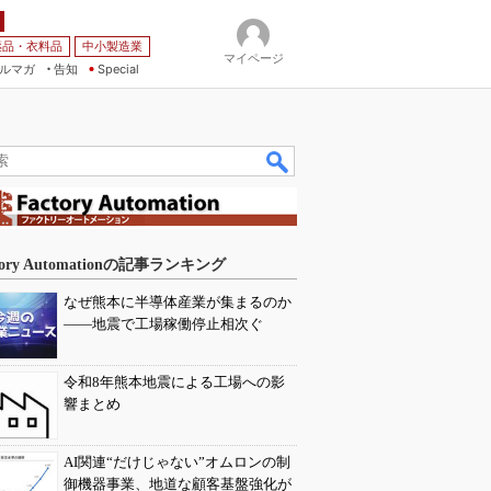
薬品・衣料品
中小製造業
マイページ
ルマガ
告知
Special
tory Automationの記事ランキング
なぜ熊本に半導体産業が集まるのか
――地震で工場稼働停止相次ぐ
令和8年熊本地震による工場への影
響まとめ
AI関連“だけじゃない”オムロンの制
御機器事業、地道な顧客基盤強化が