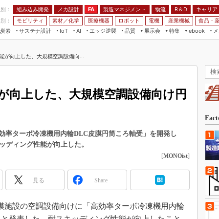
程別：
組み込み開発
メカ設計
製造マネジメント
物流
R＆D
キャリア
FA
業別：
モビリティ
素材／化学
医療機器
ロボット
電機
産業機械
食品・
炭素
サステナ設計
エッジ逆襲
品質
展示会
特集
メ
IoT
AI
ebook
伝承
組み込み開発
CEATEC
読者調査まとめ
編集後記
能が向上した、大規模空調設備向...
JIMTOF
保全
メカ設計
つながるクルマ
組込み/エッジ コンピューティング
ス
 AI
製造マネジメント
5G
展＆IoT/5Gソリューション展
VR／AR
FA
が向上した、大規模空調設備向け円
IIFES
モビリティ
フィールドサービス
国際ロボット展
素材／化学
FPGA
Fac
ジャパンモビリティショー
組み込み画像技術
効率ターボ冷凍機用内輪DLC皮膜円筒ころ軸受」を開発し
TECHNO-FRONTIER
キッディング性能が向上した。
組み込みモデリング
人テク展
[
MONOist
]
Windows Embedded
スマート工場EXPO
車載ソフト開発
見る
Share
EdgeTech+
ISO26262
日本ものづくりワールド
大規模施設の空調設備向けに「高効率ターボ冷凍機用内輪
無償設計ツール
AUTOMOTIVE WORLD
たと発表した。耐スキッディング性能が向上したこと