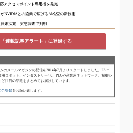
6対応アクセスポイント専用機を発売
NVIDIAとの協業で広げるAI検査の新技術
人員未拡充、実態調査で判明
を「連載記事アラート」に登録する
ォーラムのメールマガジンの配信を2014年7月よりスタートしました。FAニ
用ロボット、インダストリー4.0、PLCや産業用ネットワーク、制御シ
など注目の話題をまとめてお届けしています。
のご登録
をお願い致します。