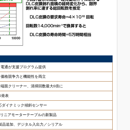
、電通が支援プログラム提供
、価格競争力と機能性を両立
端面クリーナー、清掃回数最大6倍に
5発表
対応ダイナミック傾斜センサー
 リニアモーターテーブルの新製品
対応製品追加、デジタル入出力／シリアル