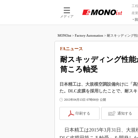
工
産
メディア
脱
つながる技術
AI×技術
MONOist
>
Factory Automation
>
耐スキッディング性
つながる工場
AI×設備
つながるサービ
Physical
FAニュース
耐スキッディング性能
筒ころ軸受
日本精工は、大規模空調設備向けに「高
た。DLC皮膜を採用したことで、耐ス
2015年04月13日 07時00分 公開
印刷する
通知する
日本精工は2015年3月31日、
DLC皮膜円筒ころ軸受」を開発し