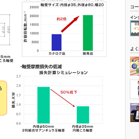
コー
イン
よく