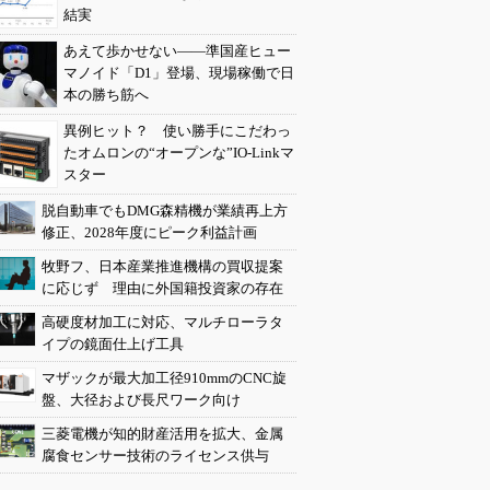
結実
あえて歩かせない――準国産ヒュー
マノイド「D1」登場、現場稼働で日
本の勝ち筋へ
異例ヒット？ 使い勝手にこだわっ
たオムロンの“オープンな”IO-Linkマ
スター
脱自動車でもDMG森精機が業績再上方
修正、2028年度にピーク利益計画
牧野フ、日本産業推進機構の買収提案
に応じず 理由に外国籍投資家の存在
高硬度材加工に対応、マルチローラタ
イプの鏡面仕上げ工具
マザックが最大加工径910mmのCNC旋
盤、大径および長尺ワーク向け
三菱電機が知的財産活用を拡大、金属
腐食センサー技術のライセンス供与