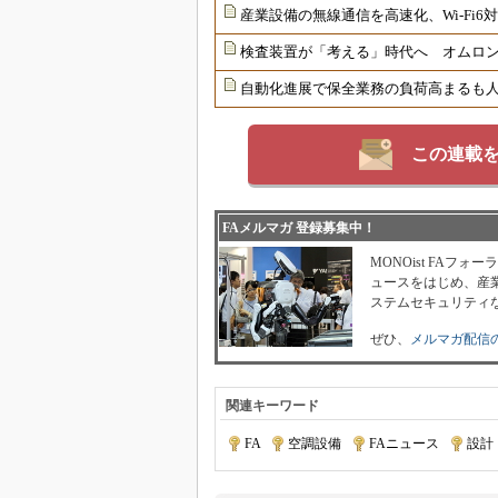
産業設備の無線通信を高速化、Wi-Fi
検査装置が「考える」時代へ オムロンが
自動化進展で保全業務の負荷高まるも
この連載
FAメルマガ 登録募集中！
MONOist FAフ
ュースをはじめ、産業
ステムセキュリティ
ぜひ、
メルマガ配信
関連キーワード
FA
|
空調設備
|
FAニュース
|
設計