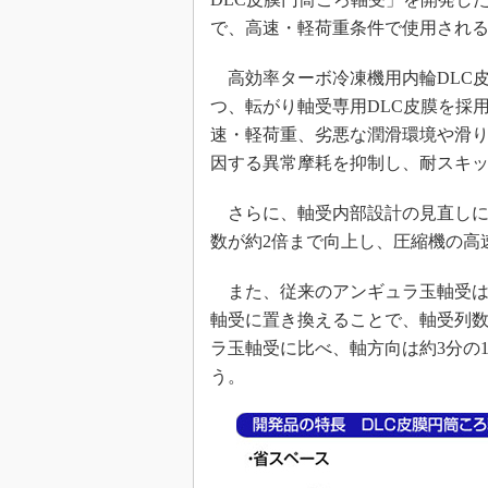
で、高速・軽荷重条件で使用され
高効率ターボ冷凍機用内輪DLC
つ、転がり軸受専用DLC皮膜を採
速・軽荷重、劣悪な潤滑環境や滑
因する異常摩耗を抑制し、耐スキ
さらに、軸受内部設計の見直しに
数が約2倍まで向上し、圧縮機の高
また、従来のアンギュラ玉軸受は
軸受に置き換えることで、軸受列数
ラ玉軸受に比べ、軸方向は約3分の
う。