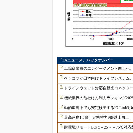
「FAニュース」バックナンバー
工場従業員のエンゲージメント向上へ
ベッコフが日本向けドライブシステム
ドライ／ウェット対応自動光コネクター
機械業界の他社けん制力ランキング202
動的環境下でも安定検出するIO-Link
最高速度1.5倍、定格推力9倍以上向上
耐環境リモートI/Oに－25～＋75℃