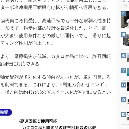
3Dプリンタ
産業オープンネット展
るターボ冷凍機用圧縮機向け転がり軸受へ適用できる。
デジタルツインとCAE
S＆OP
皮膜円筒ころ軸受は、高速回転でも十分な耐剥れ性を持
用。加えて、軸受内部の設計を最適化したことで、高
インダストリー4.0
りが大きい使用条件などの厳しい運転下でも、滑りに起
イノベーション
ッディング性能が向上した。
製造業ビッグデータ
メイドインジャパン
より、摩擦損失が低減。カタログ品に比べ、許容回転
速回転に対応できる。
植物工場
知財マネジメント
軸受配列が多列化する傾向があったが、単列円筒ころ
海外生産
を削減できる。これにより、2列組み合わせアンギュ
グローバル設計・開発
1、径方向は約4分の3の省スペース化が可能になるとい
制御セキュリティ
新型コロナへの対応