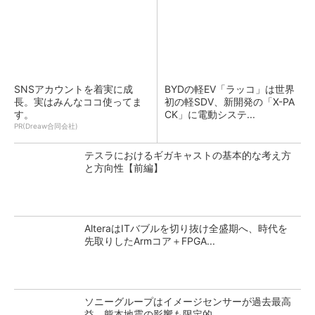
SNSアカウントを着実に成
BYDの軽EV「ラッコ」は世界
長。実はみんなココ使ってま
初の軽SDV、新開発の「X-PA
す。
CK」に電動システ...
PR(Dreaw合同会社)
テスラにおけるギガキャストの基本的な考え方
と方向性【前編】
AlteraはITバブルを切り抜け全盛期へ、時代を
先取りしたArmコア＋FPGA...
ソニーグループはイメージセンサーが過去最高
益、熊本地震の影響も限定的