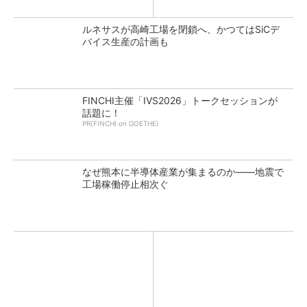
ルネサスが高崎工場を閉鎖へ、かつてはSiCデ
バイス生産の計画も
FINCHI主催「IVS2026」トークセッションが
話題に！
PR(FINCHI on GOETHE)
なぜ熊本に半導体産業が集まるのか――地震で
工場稼働停止相次ぐ