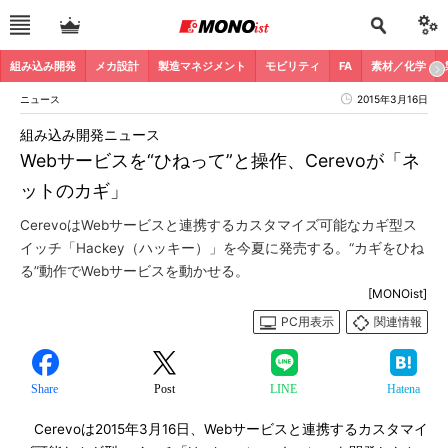
組み込み開発
メカ設計
製造マネジメント
モビリティ
FA
素材／化学
ニュース
2015年3月16日
組み込み開発ニュース
Webサービスを“ひねって”と操作、Cerevoが「ネ
ットのカギ」
CerevoはWebサービスと連携するカスタマイズ可能なカギ型ス
イッチ「Hackey（ハッキー）」を今夏に発売する。“カギをひね
る”動作でWebサービスを動かせる。
[MONOist]
PC用表示
関連情報
Share
Post
LINE
Hatena
Cerevoは2015年3月16日、Webサービスと連携するカスタマイ