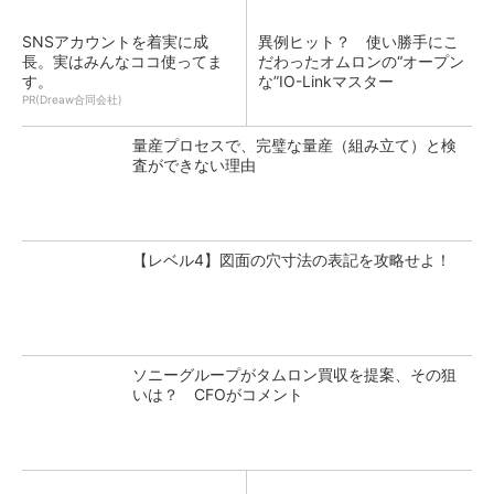
SNSアカウントを着実に成
異例ヒット？ 使い勝手にこ
長。実はみんなココ使ってま
だわったオムロンの“オープン
す。
な”IO-Linkマスター
PR(Dreaw合同会社)
量産プロセスで、完璧な量産（組み立て）と検
査ができない理由
【レベル4】図面の穴寸法の表記を攻略せよ！
ソニーグループがタムロン買収を提案、その狙
いは？ CFOがコメント