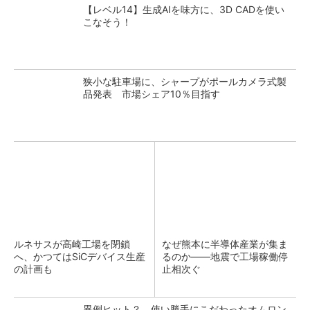
【レベル14】生成AIを味方に、3D CADを使い
こなそう！
狭小な駐車場に、シャープがポールカメラ式製
品発表 市場シェア10％目指す
ルネサスが高崎工場を閉鎖
なぜ熊本に半導体産業が集ま
へ、かつてはSiCデバイス生産
るのか――地震で工場稼働停
の計画も
止相次ぐ
異例ヒット？ 使い勝手にこだわったオムロン