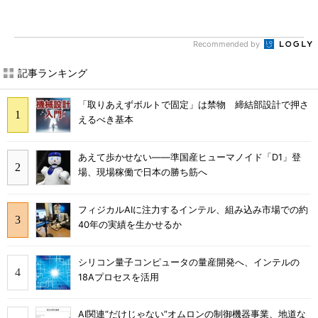
Recommended by
記事ランキング
「取りあえずボルトで固定」は禁物 締結部設計で押さ
えるべき基本
あえて歩かせない――準国産ヒューマノイド「D1」登
場、現場稼働で日本の勝ち筋へ
フィジカルAIに注力するインテル、組み込み市場での約
40年の実績を生かせるか
シリコン量子コンピュータの量産開発へ、インテルの
18Aプロセスを活用
AI関連“だけじゃない”オムロンの制御機器事業、地道な