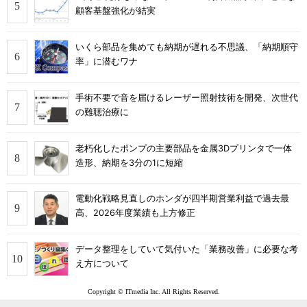
顧客基盤強化が結実
いくら部品を集めても納期が遅れる不思議、「納期順守
率」に潜むワナ
手術不要で音を届けるレーザー照射技術を開発、次世代
の難聴治療に
老朽化したポンプの主要部品を金属3Dプリンタで一体
造形、納期を3分の1に短縮
電動化戦略見直しのホンダが四半期営業利益で過去最
高、2026年度業績も上方修正
データ整理をしていて気付いた「業務改善」に必要な考
え方について
Copyright © ITmedia Inc. All Rights Reserved.