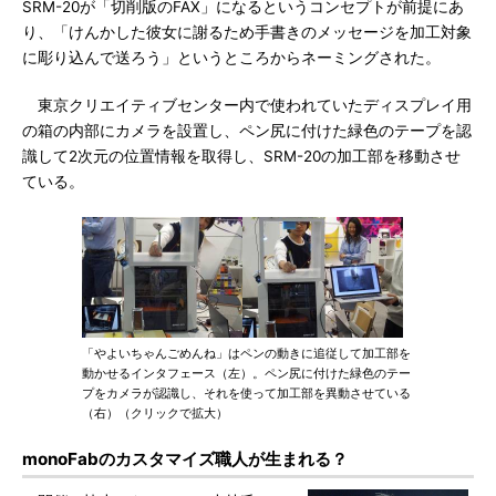
SRM-20が「切削版のFAX」になるというコンセプトが前提にあ
り、「けんかした彼女に謝るため手書きのメッセージを加工対象
に彫り込んで送ろう」というところからネーミングされた。
東京クリエイティブセンター内で使われていたディスプレイ用
の箱の内部にカメラを設置し、ペン尻に付けた緑色のテープを認
識して2次元の位置情報を取得し、SRM-20の加工部を移動させ
ている。
「やよいちゃんごめんね」はペンの動きに追従して加工部を
動かせるインタフェース（左）。ペン尻に付けた緑色のテー
プをカメラが認識し、それを使って加工部を異動させている
（右）（クリックで拡大）
monoFabのカスタマイズ職人が生まれる？