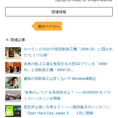
Copyright © ITmedia, Inc. All Rights Reserved.
関連情報
前のページへ
関連記事
ローランドDGの小型切削加工機「SRM-20」に隠され
た“ヒミツの扉”
未来の机上工場を実現する小型3Dプリンタ「ARM-
10」と切削加工機「SRM-20」
趣味の切削加工は甘くない!? iModela体験記
“未来のふつう”を具現化せよ！ ――GUGENがモノづ
くりハッカソンを開催
想定外な使い方考えて！ ――国内最大のハッカソン
「Open Hack Day Japan 3」、3月に開催