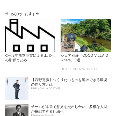
あなたにおすすめ
令和8年熊本地震による工場へ
シェア別荘「COCO VILLA O
の影響まとめ
wners」3選
PR(COCO VILLA on GOETHE)
【西野亮廣】つくりたいものを追求できる環境
の作り方とは
PR(FINCHI on GOETHE)
チームが本音で意見を交わし合い、多様な人財
が挑戦できる組織へ
PR(dentsu Japan)