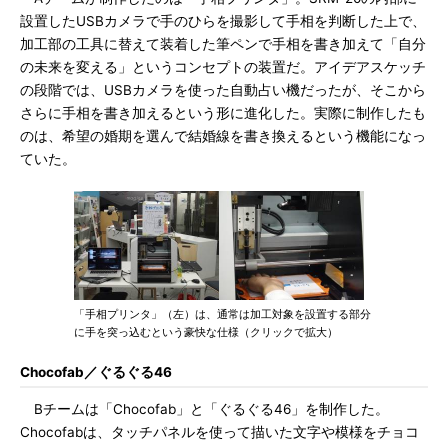
設置したUSBカメラで手のひらを撮影して手相を判断した上で、
加工部の工具に替えて装着した筆ペンで手相を書き加えて「自分
の未来を変える」というコンセプトの装置だ。アイデアスケッチ
の段階では、USBカメラを使った自動占い機だったが、そこから
さらに手相を書き加えるという形に進化した。実際に制作したも
のは、希望の婚期を選んで結婚線を書き換えるという機能になっ
ていた。
「手相プリンタ」（左）は、通常は加工対象を設置する部分
に手を突っ込むという豪快な仕様（クリックで拡大）
Chocofab／ぐるぐる46
Bチームは「Chocofab」と「ぐるぐる46」を制作した。
Chocofabは、タッチパネルを使って描いた文字や模様をチョコ