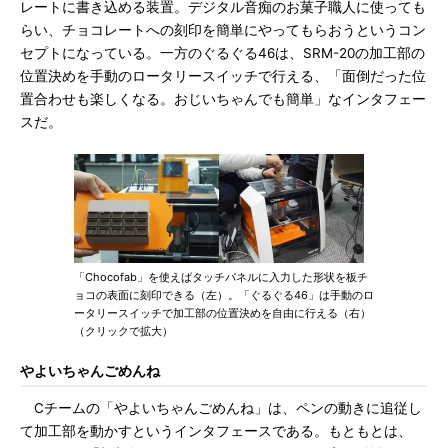
レートに書き込める装置。デジタル音痴のお菓子職人に使っても
らい、チョコレートへの刻印を簡単にやってもらおうというコン
セプトになっている。一方のぐるぐる46は、SRM-20の加工部の
位置決めを手動のロータリースイッチで行える、「面倒だった位
置合わせも楽しくなる。おじいちゃんでも簡単」なインタフェー
スだ。
「Chocofab」を使えばタッチパネルに入力した形状を板チ
ョコの表面に刻印できる（左）。「ぐるぐる46」は手動のロ
ータリースイッチで加工部の位置決めを自由に行える（右）
（クリックで拡大）
やよいちゃんごめんね
Cチームの「やよいちゃんごめんね」は、ペンの動きに追従し
て加工部を動かすというインタフェースである。もともとは、