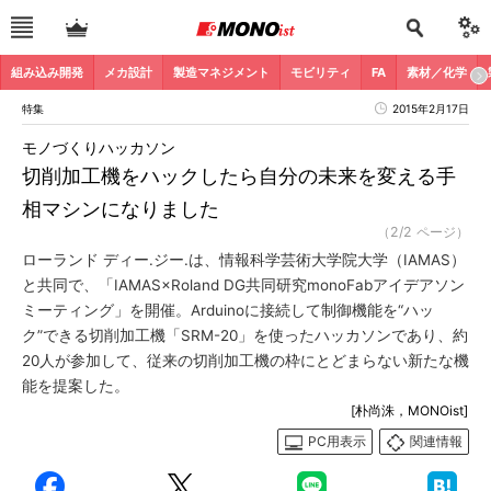
組み込み開発
メカ設計
製造マネジメント
モビリティ
FA
素材／化学
特集
2015年2月17日
モノづくりハッカソン
切削加工機をハックしたら自分の未来を変える手
相マシンになりました
（2/2 ページ）
ローランド ディー.ジー.は、情報科学芸術大学院大学（IAMAS）
と共同で、「IAMAS×Roland DG共同研究monoFabアイデアソン
ミーティング」を開催。Arduinoに接続して制御機能を“ハッ
ク”できる切削加工機「SRM-20」を使ったハッカソンであり、約
20人が参加して、従来の切削加工機の枠にとどまらない新たな機
能を提案した。
[朴尚洙，MONOist]
PC用表示
関連情報