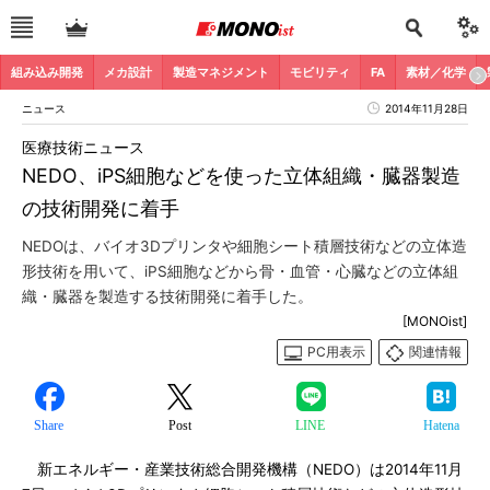
組み込み開発
メカ設計
製造マネジメント
モビリティ
FA
素材／化学
ニュース
2014年11月28日
医療技術ニュース
NEDO、iPS細胞などを使った立体組織・臓器製造
の技術開発に着手
NEDOは、バイオ3Dプリンタや細胞シート積層技術などの立体造
形技術を用いて、iPS細胞などから骨・血管・心臓などの立体組
織・臓器を製造する技術開発に着手した。
[MONOist]
PC用表示
関連情報
Share
Post
LINE
Hatena
新エネルギー・産業技術総合開発機構（NEDO）は2014年11月