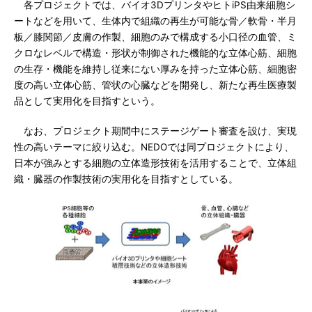
各プロジェクトでは、バイオ3DプリンタやヒトiPS由来細胞シ
ートなどを用いて、生体内で組織の再生が可能な骨／軟骨・半月
板／膝関節／皮膚の作製、細胞のみで構成する小口径の血管、ミ
クロなレベルで構造・形状が制御された機能的な立体心筋、細胞
の生存・機能を維持し従来にない厚みを持った立体心筋、細胞密
度の高い立体心筋、管状の心臓などを開発し、新たな再生医療製
品として実用化を目指すという。
なお、プロジェクト期間中にステージゲート審査を設け、実現
性の高いテーマに絞り込む。NEDOでは同プロジェクトにより、
日本が強みとする細胞の立体造形技術を活用することで、立体組
織・臓器の作製技術の実用化を目指すとしている。