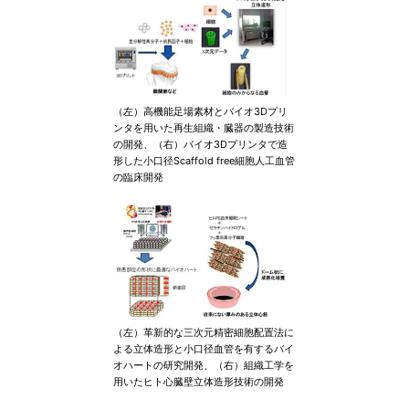
（左）高機能足場素材とバイオ3Dプリ
ンタを用いた再生組織・臓器の製造技術
の開発、（右）バイオ3Dプリンタで造
形した小口径Scaffold free細胞人工血管
の臨床開発
（左）革新的な三次元精密細胞配置法に
よる立体造形と小口径血管を有するバイ
オハートの研究開発、（右）組織工学を
用いたヒト心臓壁立体造形技術の開発