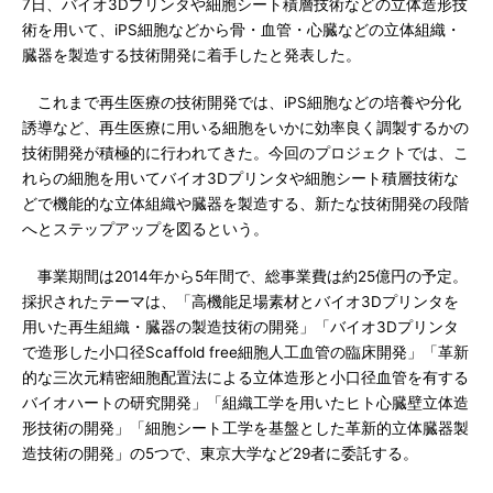
7日、バイオ3Dプリンタや細胞シート積層技術などの立体造形技
術を用いて、iPS細胞などから骨・血管・心臓などの立体組織・
臓器を製造する技術開発に着手したと発表した。
これまで再生医療の技術開発では、iPS細胞などの培養や分化
誘導など、再生医療に用いる細胞をいかに効率良く調製するかの
技術開発が積極的に行われてきた。今回のプロジェクトでは、こ
れらの細胞を用いてバイオ3Dプリンタや細胞シート積層技術な
どで機能的な立体組織や臓器を製造する、新たな技術開発の段階
へとステップアップを図るという。
事業期間は2014年から5年間で、総事業費は約25億円の予定。
採択されたテーマは、「高機能足場素材とバイオ3Dプリンタを
用いた再生組織・臓器の製造技術の開発」「バイオ3Dプリンタ
で造形した小口径Scaffold free細胞人工血管の臨床開発」「革新
的な三次元精密細胞配置法による立体造形と小口径血管を有する
バイオハートの研究開発」「組織工学を用いたヒト心臓壁立体造
形技術の開発」「細胞シート工学を基盤とした革新的立体臓器製
造技術の開発」の5つで、東京大学など29者に委託する。