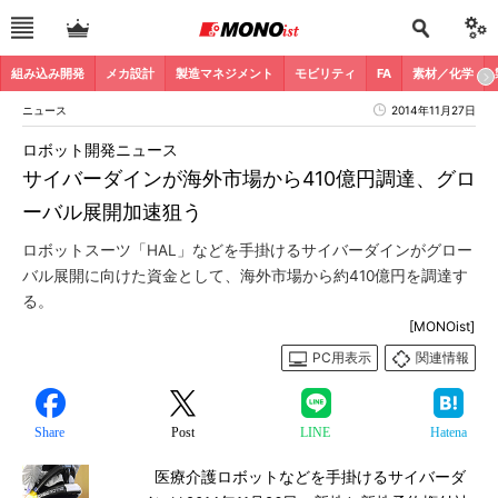
組み込み開発
メカ設計
製造マネジメント
モビリティ
FA
素材／化学
ニュース
2014年11月27日
ロボット開発ニュース
サイバーダインが海外市場から410億円調達、グロ
ーバル展開加速狙う
ロボットスーツ「HAL」などを手掛けるサイバーダインがグロー
バル展開に向けた資金として、海外市場から約410億円を調達す
る。
[MONOist]
PC用表示
関連情報
Share
Post
LINE
Hatena
医療介護ロボットなどを手掛けるサイバーダ