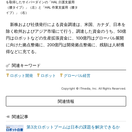
を取得したサイバーダインの「HAL 介護支援用
（腰タイプ）」（左）と「HAL 作業支援用（腰タ
イプ）」（右）
新株および社債発行による資金調達は、米国、カナダ、日本を
除く欧州およびアジア市場にて行う。調達した資金のうち、50億
円はロボットなどの生産拡張資金に、100億円はグローバル展開
に向けた拠点整備に、200億円は開発拠点整備に、残額は人材獲
得などに充てる。
関連キーワード
ロボット開発
|
ロボット
|
グローバル経営
Copyright © ITmedia, Inc. All Rights Reserved.
関連情報
関連記事
第3次ロボットブームは日本の課題を解決できるか