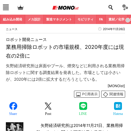
組み込み開発
メカ設計
製造マネジメント
モビリティ
FA
素材／化学
ニュース
2014年11月26日
ロボット開発ニュース
業務用掃除ロボットの市場規模、2020年度には現
在の2倍に
矢野経済研究所は床面やプール、煙突などに利用される業務用掃
除ロボットに関する調査結果を発表した。市場としては小さい
が、2020年には2倍に拡大するだろうとしている。
[MONOist]
PC用表示
関連情報
Share
Post
LINE
Hatena
矢野経済研究所は2014年11月21日、業務用掃