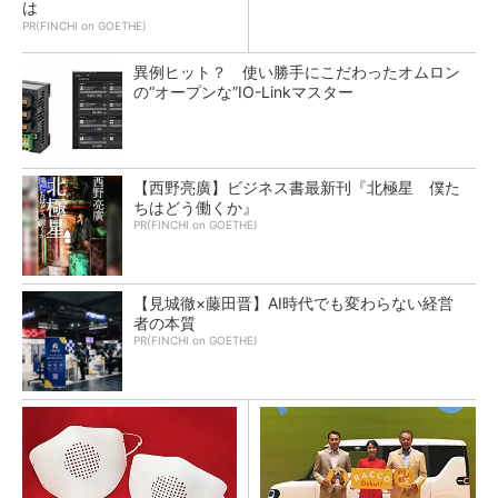
は
PR(FINCHI on GOETHE)
異例ヒット？ 使い勝手にこだわったオムロン
の“オープンな”IO-Linkマスター
【西野亮廣】ビジネス書最新刊『北極星 僕た
ちはどう働くか』
PR(FINCHI on GOETHE)
【見城徹×藤田晋】AI時代でも変わらない経営
者の本質
PR(FINCHI on GOETHE)