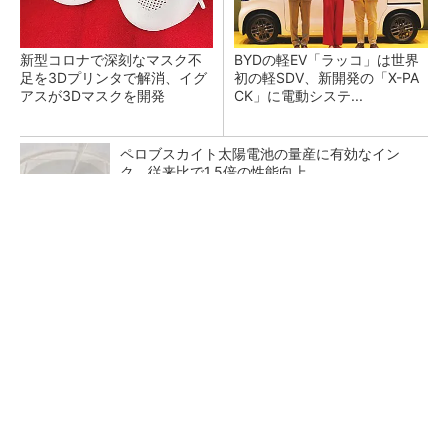
新型コロナで深刻なマスク不
BYDの軽EV「ラッコ」は世界
足を3Dプリンタで解消、イグ
初の軽SDV、新開発の「X-PA
アスが3Dマスクを開発
CK」に電動システ...
ペロブスカイト太陽電池の量産に有効なイン
ク、従来比で1.5倍の性能向上
【見城徹×藤田晋】AI時代でも変わらない経営
者の本質
PR(FINCHI on GOETHE)
【レベル14】生成AIを味方に、3D CADを使い
こなそう！