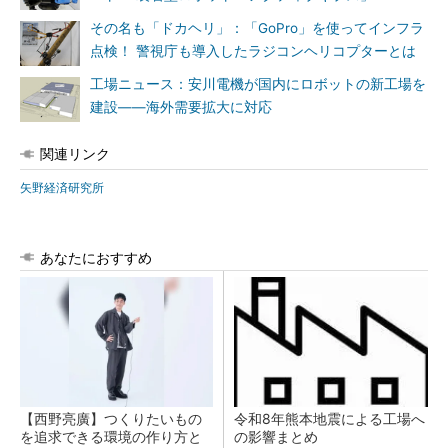
その名も「ドカヘリ」：「GoPro」を使ってインフラ
点検！ 警視庁も導入したラジコンヘリコプターとは
工場ニュース：安川電機が国内にロボットの新工場を
建設――海外需要拡大に対応
関連リンク
矢野経済研究所
あなたにおすすめ
【西野亮廣】つくりたいもの
令和8年熊本地震による工場へ
を追求できる環境の作り方と
の影響まとめ