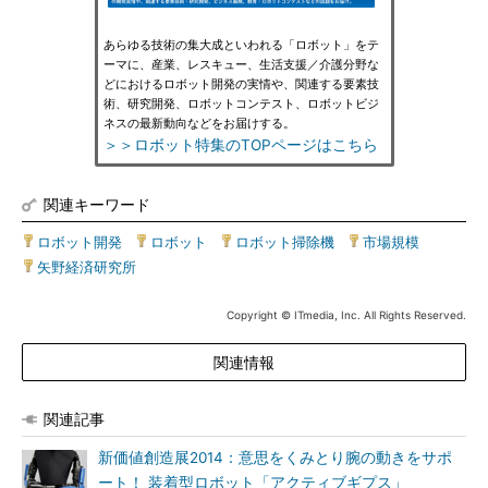
あらゆる技術の集大成といわれる「ロボット」をテ
ーマに、産業、レスキュー、生活支援／介護分野な
どにおけるロボット開発の実情や、関連する要素技
術、研究開発、ロボットコンテスト、ロボットビジ
ネスの最新動向などをお届けする。
＞＞ロボット特集のTOPページはこちら
関連キーワード
ロボット開発
|
ロボット
|
ロボット掃除機
|
市場規模
|
矢野経済研究所
Copyright © ITmedia, Inc. All Rights Reserved.
関連情報
関連記事
新価値創造展2014：意思をくみとり腕の動きをサポ
ート！ 装着型ロボット「アクティブギプス」