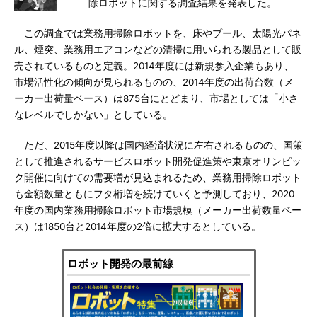
除ロボットに関する調査結果を発表した。
この調査では業務用掃除ロボットを、床やプール、太陽光パネ
ル、煙突、業務用エアコンなどの清掃に用いられる製品として販
売されているものと定義。2014年度には新規参入企業もあり、
市場活性化の傾向が見られるものの、2014年度の出荷台数（メ
ーカー出荷量ベース）は875台にとどまり、市場としては「小さ
なレベルでしかない」としている。
ただ、2015年度以降は国内経済状況に左右されるものの、国策
として推進されるサービスロボット開発促進策や東京オリンピッ
ク開催に向けての需要増が見込まれるため、業務用掃除ロボット
も金額数量ともにフタ桁増を続けていくと予測しており、2020
年度の国内業務用掃除ロボット市場規模（メーカー出荷数量ベー
ス）は1850台と2014年度の2倍に拡大するとしている。
ロボット開発の最前線