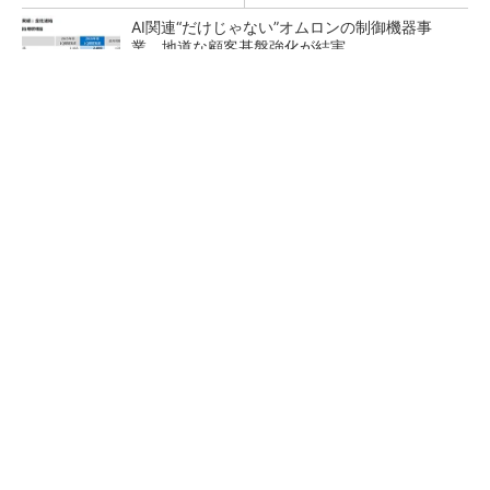
AI関連“だけじゃない”オムロンの制御機器事
業、地道な顧客基盤強化が結実
【レベル14】生成AIを味方に、3D CADを使い
こなそう！
「取りあえずボルトで固定」は禁物 締結部設
計で押さえるべき基本