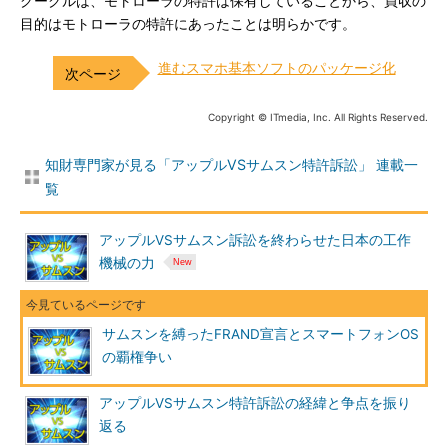
グーグルは、モトローラの特許は保有していることから、買収の
目的はモトローラの特許にあったことは明らかです。
進むスマホ基本ソフトのパッケージ化
Copyright © ITmedia, Inc. All Rights Reserved.
知財専門家が見る「アップルVSサムスン特許訴訟」 連載一
覧
アップルVSサムスン訴訟を終わらせた日本の工作
機械の力
サムスンを縛ったFRAND宣言とスマートフォンOS
の覇権争い
アップルVSサムスン特許訴訟の経緯と争点を振り
返る