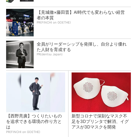
【見城徹×藤田晋】AI時代でも変わらない経営
者の本質
PR(FINCHI on GOETHE)
全員がリーダーシップを発揮し、自分より優れ
た人財を育成する
PR(dentsu Japan)
【西野亮廣】つくりたいもの
新型コロナで深刻なマスク不
を追求できる環境の作り方と
足を3Dプリンタで解消、イグ
は
アスが3Dマスクを開発
PR(FINCHI on GOETHE)