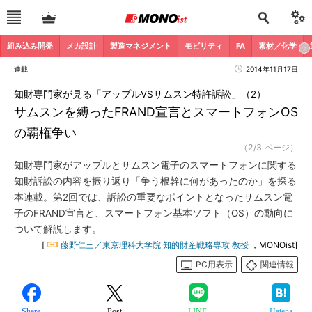
組み込み開発
メカ設計
製造マネジメント
モビリティ
FA
素材／化学
連載
2014年11月17日
知財専門家が見る「アップルVSサムスン特許訴訟」（2）
サムスンを縛ったFRAND宣言とスマートフォンOS
の覇権争い
（2/3 ページ）
知財専門家がアップルとサムスン電子のスマートフォンに関する
知財訴訟の内容を振り返り「争う根幹に何があったのか」を探る
本連載。第2回では、訴訟の重要なポイントとなったサムスン電
子のFRAND宣言と、スマートフォン基本ソフト（OS）の動向に
ついて解説します。
[
藤野仁三／東京理科大学院 知的財産戦略専攻 教授
，MONOist]
PC用表示
関連情報
Share
Post
LINE
Hatena