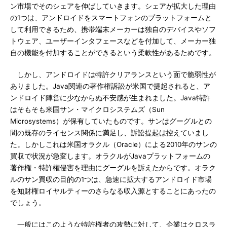
ン市場でそのシェアを伸ばしていきます。シェアが拡大した理由
の1つは、アンドロイドをスマートフォンのプラットフォームと
して利用できるため、携帯端末メーカーは独自のデバイスやソフ
トウェア、ユーザーインタフェースなどを付加して、メーカー独
自の機能を付加することができるという柔軟性があるためです。
しかし、アンドロイドは特許クリアランスという面で脆弱性が
ありました。Java関連の著作権訴訟が米国で提起されると、ア
ンドロイド陣営に少なからぬ不安感が生まれました。Java特許
はそもそも米国サン・マイクロシステムズ（Sun
Microsystems）が保有していたものです。サンはグーグルとの
間の既存のライセンス関係に満足し、訴訟提起は控えていまし
た。しかしこれは米国オラクル（Oracle）による2010年のサンの
買収で状況が急変します。オラクルがJavaプラットフォームの
著作権・特許権侵害を理由にグーグルを訴えたからです。オラク
ルのサン買収の目的の1つは、急速に拡大するアンドロイド市場
を知財権ロイヤルティーのさらなる収入源とすることにあったの
でしょう。
一般にはこのような特許権者の攻勢に対して、企業はクロスラ