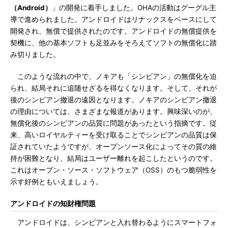
（Android）
」の開発に着手しました。OHAの活動はグーグル主
導で進められました。アンドロイドはリナックスをベースにして
開発され、無償で提供されたのです。アンドロイドの無償提供を
契機に、他の基本ソフトも足並みをそろえてソフトの無償化に踏
み切りました。
このような流れの中で、ノキアも「シンビアン」の無償化を迫
られ、結局それに追随せざるを得なくなります。そして、それが
後のシンビアン撤退の遠因となります。ノキアのシンビアン撤退
の理由については、さまざまな報道があります。興味深いのが、
無償化後のシンビアンの品質に問題があったという指摘です。従
来、高いロイヤルティーを受け取ることでシンビアンの品質は保
証されていたようですが、オープンソース化によってその質の維
持が困難となり、結局はユーザー離れを起こしたというのです。
これはオープン・ソース・ソフトウェア（OSS）のもつ脆弱性を
示す好例ともいえましょう。
アンドロイドの知財権問題
アンドロイドは、シンビアンと入れ替わるようにスマートフォ