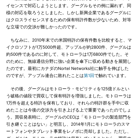
イセンスで対応しようとします。グーグルもその例に漏れず、同
様の対応を取ろうとしました。しかし新興企業であるグーグルに
はクロスライセンスするための保有特許件数が少ないため、対等
な立場での交渉が難しかったのです。
ちなみに、2010年末での米国特許の保有件数を比較すると、マ
イクロソフトが1万5000件超、アップルが約2800件、グーグルは
約500件であるのに対して、モトローラは1万6800件でした。そ
のために、無線通信分野に強い企業を傘下に収める動きを展開し
たのです。最初にカナダのNortel Networks社に触手を伸ばした
のですが、アップル連合に敗れたことは
第1回
で触れています。
その後、グーグルはモトローラ・モビリティを125億ドルとい
う破格の値段で買収して保有特許を増強しました。モトローラは
1万件を超える特許を保有しており、それらの特許群を手中に収
めたことは今後の交渉力を引き上げる上で重要であったのでしょ
う。買収発表時に、グーグルのCEOは「モトローラの製造部門を
引き継ぐことはない」と明言し、2014年1月にモトローラのスマ
ートフォンやタブレット事業をレノボに売却しました。ただし、