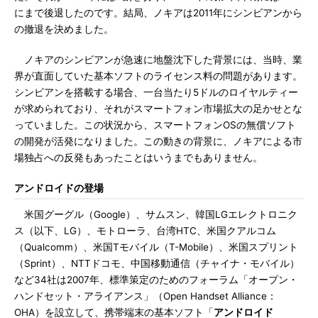
にまで後退したのです。結局、ノキアは2011年にシンビアンから
の撤退を決めました。
ノキアのシンビアンが急速に地盤沈下した背景には、当時、業
界が直面していた基本ソフトのライセンス料の問題があります。
シンビアンを搭載する場合、一台当たり5ドルのロイヤルティー
が求められており、それがスマートフォン市場拡大の足かせとな
っていました。この状況から、スマートフォンOSの無償ソフト
の開発が活発になりました。この動きの背景に、ノキアによる市
場独占への反発もあったことはいうまでもありません。
アンドロイドの登場
米国グーグル（Google）、サムスン、韓国LGエレクトロニク
ス（以下、LG）、モトローラ、台湾HTC、米国クアルコム
（Qualcomm）、米国Tモバイル（T-Mobile）、米国スプリント
（Sprint）、NTTドコモ、中国移動通信（チャイナ・モバイル）
など34社は2007年、標準策定のためのフォーラム「オープン・
ハンドセット・アライアンス」（Open Handset Alliance：
OHA）を設立して、携帯端末の基本ソフト「
アンドロイド