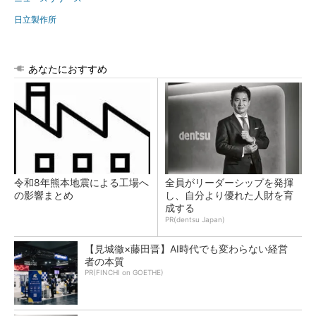
日立製作所
あなたにおすすめ
令和8年熊本地震による工場へ
全員がリーダーシップを発揮
の影響まとめ
し、自分より優れた人財を育
成する
PR(dentsu Japan)
【見城徹×藤田晋】AI時代でも変わらない経営
者の本質
PR(FINCHI on GOETHE)