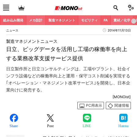
組み込み開発
メカ設計
製造マネジメント
モビリティ
FA
素材／化学
ニュース
2014年11月13日
製造マネジメントニュース
日立、ビッグデータを活用し工場の稼働率を向上
する業務改革支援サービス提供
日立製作所と日立コンサルティングは、工場やプラント、社会イ
ンフラ設備などの稼働率向上と運用・保守コスト削減を実現する
｢オペレーション・マネジメント改革サービス｣を開発し、日本企
業向けに発売する。
[MONOist]
PC用表示
関連情報
Share
Post
LINE
Hatena