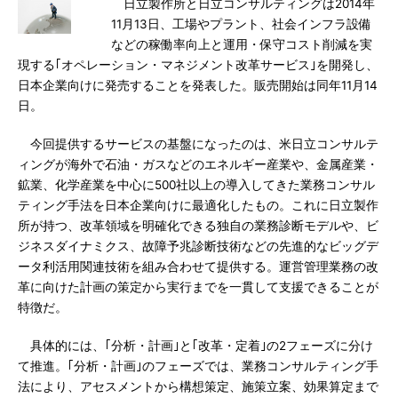
日立製作所と日立コンサルティングは2014年
11月13日、工場やプラント、社会インフラ設備
などの稼働率向上と運用・保守コスト削減を実
現する｢オペレーション・マネジメント改革サービス｣を開発し、
日本企業向けに発売することを発表した。販売開始は同年11月14
日。
今回提供するサービスの基盤になったのは、米日立コンサルテ
ィングが海外で石油・ガスなどのエネルギー産業や、金属産業・
鉱業、化学産業を中心に500社以上の導入してきた業務コンサル
ティング手法を日本企業向けに最適化したもの。これに日立製作
所が持つ、改革領域を明確化できる独自の業務診断モデルや、ビ
ジネスダイナミクス、故障予兆診断技術などの先進的なビッグデ
ータ利活用関連技術を組み合わせて提供する。運営管理業務の改
革に向けた計画の策定から実行までを一貫して支援できることが
特徴だ。
具体的には、｢分析・計画｣と｢改革・定着｣の2フェーズに分け
て推進。｢分析・計画｣のフェーズでは、業務コンサルティング手
法により、アセスメントから構想策定、施策立案、効果算定まで