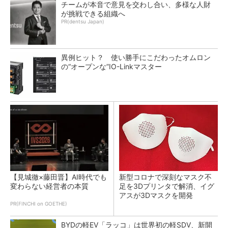
チームが本音で意見を交わし合い、多様な人財
が挑戦できる組織へ
PR(dentsu Japan)
異例ヒット？ 使い勝手にこだわったオムロン
の“オープンな”IO-Linkマスター
【見城徹×藤田晋】AI時代でも
新型コロナで深刻なマスク不
変わらない経営者の本質
足を3Dプリンタで解消、イグ
アスが3Dマスクを開発
PR(FINCHI on GOETHE)
BYDの軽EV「ラッコ」は世界初の軽SDV、新開