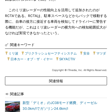
このミリ波レーダーの性能向上を活用して追加されたのが
RCTAである。RCTAは、駐車スペースなどからバックで移動する
際に、自車の後方に接近する車両を検知してドライバーに警告す
る機能だが、これはミリ波レーダーの横方向への検知範囲拡大が
なければ実現できなかったという。
関連キーワード
ミリ波
|
プリクラッシュセーフティシステム
|
安全
|
マツダ
|
日本カー・オブ・ザ・イヤー
|
SKYACTIV
Copyright © ITmedia, Inc. All Rights Reserved.
関連情報
関連記事
新型「デミオ」のJC08モード燃費、ディーゼル
30.0km/lでガソリン24.6km/l