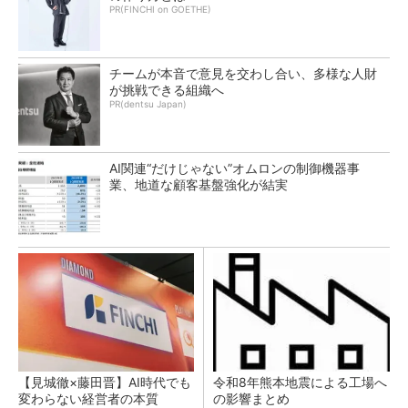
PR(FINCHI on GOETHE)
チームが本音で意見を交わし合い、多様な人財
が挑戦できる組織へ
PR(dentsu Japan)
AI関連“だけじゃない”オムロンの制御機器事
業、地道な顧客基盤強化が結実
【見城徹×藤田晋】AI時代でも
令和8年熊本地震による工場へ
変わらない経営者の本質
の影響まとめ