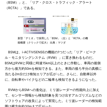
（BSM）」と、「リア・クロス・トラフィック・アラート
（RCTA）」である。
新型「デミオ」で採用した「BSM」（左）と「RCTA」の機
能概要（クリックで拡大） 出典：マツダ
BSMは、i-ACTIVSENSEの機能の1つだった「リア・ビーク
ル・モニタリングシステム（RVM）」に置き換わるものだ。
BSMはRVMと同様に時速15km以上のときに作動し、車両の後側
方から後方約50mを検知できる。また、車両の後ろ半分の真横に
当たる2m分だけ検知エリアが広がった。さらに、自動車以外
に、自転車やバイクなどの二輪車も検知できるようになった。
RVMからBSMへの進化は、ミリ波レーダーの性能向上に加え
て、センサー情報から検知対象を見つけ出すアルゴリズムなどの
ソフトウェアの改良によって実現した。ミリ波レーダーの検知範
囲は横方向約30mまで広がった。