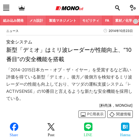
組み込み開発
メカ設計
製造マネジメント
モビリティ
FA
素材／化学
ニュース
2014年10月23日
安全システム
新型「デミオ」はミリ波レーダーが性能向上、“10
番目”の安全機能を搭載
「2014-2015日本カー・オブ・ザ・イヤー」を受賞するなど高い
評価を得ている新型「デミオ」。後方／後側方を検知するミリ波
レーダーの性能も向上しており、マツダの運転支援システム「i-
ACTIVSENSE」の10番目と言えるような新たな安全機能を採用し
ている。
[朴尚洙，MONOist]
PC用表示
関連情報
Share
Post
LINE
Hatena