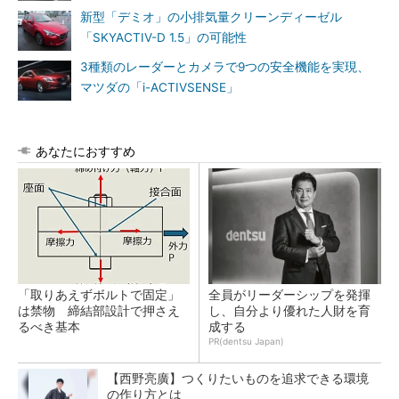
新型「デミオ」の小排気量クリーンディーゼル
「SKYACTIV-D 1.5」の可能性
3種類のレーダーとカメラで9つの安全機能を実現、
マツダの「i-ACTIVSENSE」
あなたにおすすめ
「取りあえずボルトで固定」
全員がリーダーシップを発揮
は禁物 締結部設計で押さえ
し、自分より優れた人財を育
るべき基本
成する
PR(dentsu Japan)
【西野亮廣】つくりたいものを追求できる環境
の作り方とは