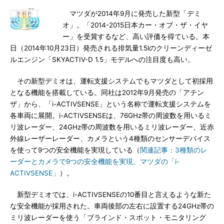
マツダが2014年9月に発売した新型「デミ
オ」。「2014-2015日本カー・オブ・ザ・イヤ
ー」を受賞するなど、高い評価を得ている。本
日（2014年10月23日）発売される排気量1.5lのクリーンディーゼ
ルエンジン「SKYACTIV-D 1.5」モデルへの注目度も高い。
その新型デミオは、運転支援システムでもマツダとして初採用
となる機能を搭載している。同社は2012年9月発売の「アテン
ザ」から、「i-ACTIVSENSE」という名称で運転支援システムを
各車両に展開。i-ACTIVSENSEは、76GHz帯の周波数を用いるミ
リ波レーダー、24GHz帯の周波数を用いるミリ波レーダー、近赤
外線レーザーレーダー、カメラという4種類のセンサーデバイス
を使って9つの安全機能を実現している（
関連記事：3種類のレ
ーダーとカメラで9つの安全機能を実現、マツダの「i-
ACTIVSENSE」
）。
新型デミオでは、i-ACTIVSENSEの10番目と言えるような新た
な安全機能が採用された。車両後部の左右に設置する24GHz帯の
ミリ波レーダーを使う「ブラインド・スポット・モニタリング