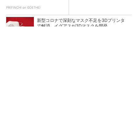
PR(FINCHI on GOETHE)
新型コロナで深刻なマスク不足を3Dプリンタ
で解消、イグアスが3Dマスクを開発
【レベル14】生成AIを味方に、3D CADを使い
こなそう！
狭小な駐車場に、シャープがポールカメラ式製
品発表 市場シェア10％目指す