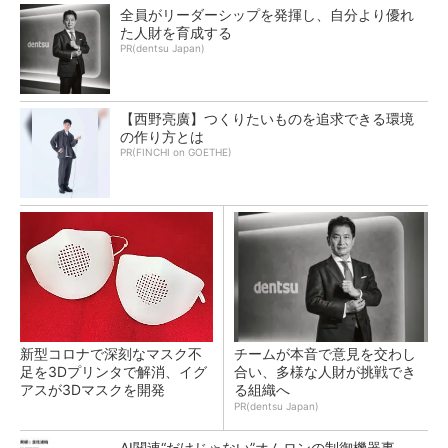
全員がリーダーシップを発揮し、自分より優れ
た人財を育成する
PR(dentsu Japan)
【西野亮廣】つくりたいものを追求できる環境
の作り方とは
PR(FINCHI on GOETHE)
新型コロナで深刻なマスク不
チームが本音で意見を交わし
足を3Dプリンタで解消、イグ
合い、多様な人財が挑戦でき
アスが3Dマスクを開発
る組織へ
PR(dentsu Japan)
AI関連“だけじゃない”オムロンの制御機器事