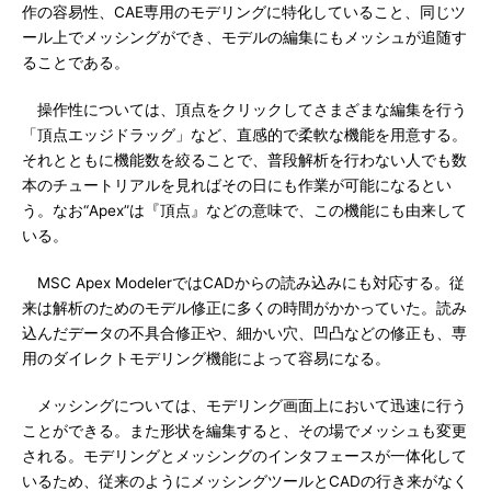
作の容易性、CAE専用のモデリングに特化していること、同じツ
ール上でメッシングができ、モデルの編集にもメッシュが追随す
ることである。
操作性については、頂点をクリックしてさまざまな編集を行う
「頂点エッジドラッグ」など、直感的で柔軟な機能を用意する。
それとともに機能数を絞ることで、普段解析を行わない人でも数
本のチュートリアルを見ればその日にも作業が可能になるとい
う。なお“Apex”は『頂点』などの意味で、この機能にも由来して
いる。
MSC Apex ModelerではCADからの読み込みにも対応する。従
来は解析のためのモデル修正に多くの時間がかかっていた。読み
込んだデータの不具合修正や、細かい穴、凹凸などの修正も、専
用のダイレクトモデリング機能によって容易になる。
メッシングについては、モデリング画面上において迅速に行う
ことができる。また形状を編集すると、その場でメッシュも変更
される。モデリングとメッシングのインタフェースが一体化して
いるため、従来のようにメッシングツールとCADの行き来がなく