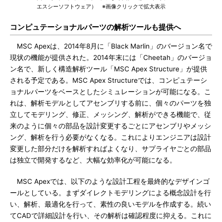
エスシーソフトウェア） ※画像クリックで拡大表示
コンピュテーショナルパーツの解析ツールも提供へ
MSC Apexは、2014年8月に「Black Marlin」のバージョン名で
現状の機能が提供された。2014年末には「Cheetah」のバージョ
ン名で、新しく構造解析ツール「MSC Apex Structure」が提供
される予定である。MSC Apex Structureでは、コンピュテーシ
ョナルパーツをベースとしたシミュレーションが可能になる。こ
れは、解析モデルとしてアセンブリする前に、個々のパーツを独
立してモデリング、修正、メッシング、解析ができる機能で、従
来のように個々の部品を設計変更するごとにアセンブリやメッシ
ング、解析を行う必要がなくなる。これによりエンジニアは設計
変更した部分だけを解析すればよくなり、サプライヤごとの部品
は独立で開発するなど、大幅な効率化が可能になる。
MSC Apexでは、以下のような設計工程を最終的なデザインゴ
ールとしている。まずダイレクトモデリングによる概念設計を行
い、解析、最適化を行って、素性の良いモデルを作成する。続い
てCADで詳細設計を行い、その解析は確認程度に抑える。これに