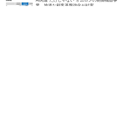
業、地道な顧客基盤強化が結実
【レベル14】生成AIを味方に、3D CADを使い
こなそう！
「取りあえずボルトで固定」は禁物 締結部設
計で押さえるべき基本
【西野亮廣】ビジネス書最新
狭小な駐車場に、シャープが