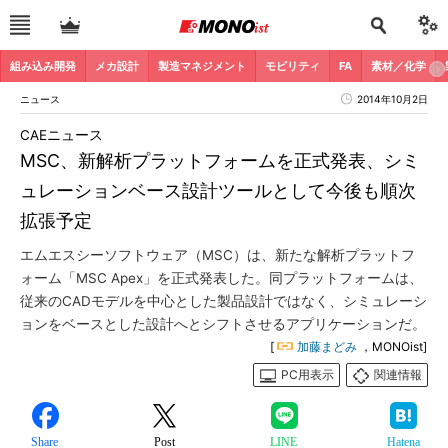
組み込み開発
メカ設計
製造マネジメント
モビリティ
FA
素材／化学
ニュース
2014年10月2日
CAEニュース
MSC、新解析プラットフォームを正式発表、シミ
ュレーションベース設計ツールとして今後も順次
拡張予定
エムエスシーソフトウェア（MSC）は、新たな解析プラットフ
ォーム「MSC Apex」を正式発表した。同プラットフォームは、
従来のCADモデルを中心とした製品設計ではなく、シミュレーシ
ョンをベースとした設計へとシフトさせるアプリケーションだ。
[
加藤まどみ
，MONOist]
PC用表示
関連情報
Share
Post
LINE
Hatena