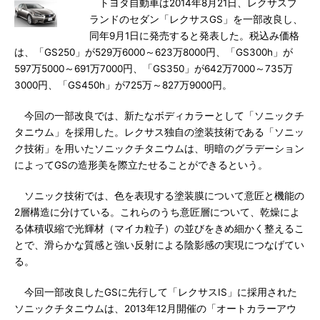
トヨタ自動車は2014年8月21日、レクサスブ
ランドのセダン「レクサスGS」を一部改良し、
同年9月1日に発売すると発表した。税込み価格
は、「GS250」が529万6000～623万8000円、「GS300h」が
597万5000～691万7000円、「GS350」が642万7000～735万
3000円、「GS450h」が725万～827万9000円。
今回の一部改良では、新たなボディカラーとして「ソニックチ
タニウム」を採用した。レクサス独自の塗装技術である「ソニッ
ク技術」を用いたソニックチタニウムは、明暗のグラデーション
によってGSの造形美を際立たせることができるという。
ソニック技術では、色を表現する塗装膜について意匠と機能の
2層構造に分けている。これらのうち意匠層について、乾燥によ
る体積収縮で光輝材（マイカ粒子）の並びをきめ細かく整えるこ
とで、滑らかな質感と強い反射による陰影感の実現につなげてい
る。
今回一部改良したGSに先行して「レクサスIS」に採用された
ソニックチタニウムは、2013年12月開催の「オートカラーアウ