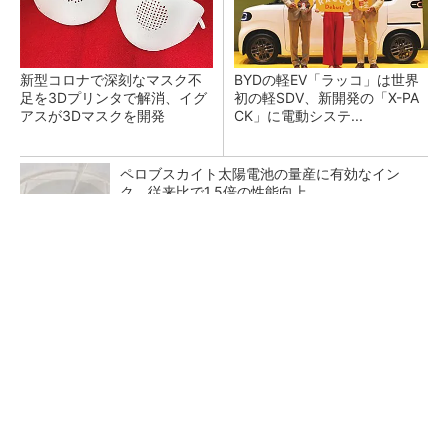
新型コロナで深刻なマスク不
BYDの軽EV「ラッコ」は世界
足を3Dプリンタで解消、イグ
初の軽SDV、新開発の「X-PA
アスが3Dマスクを開発
CK」に電動システ...
ペロブスカイト太陽電池の量産に有効なイン
ク、従来比で1.5倍の性能向上
全国の絶景ポイントにサウナ付きのシェア別荘
を展開
PR(COCO VILLA on GOETHE)
【レベル14】生成AIを味方に、3D CADを使い
こなそう！