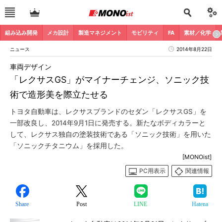
組み込み開発
メカ設計
製造マネジメント
モビリティ
FA
素材／化学
ニュース
2014年8月22日
車両デザイン
「レクサスGS」がマイナーチェンジ、ソニック技
術で造形美を際立たせる
トヨタ自動車は、レクサスブランドのセダン「レクサスGS」を
一部改良し、2014年9月1日に発売する。新たなボディカラーと
して、レクサス独自の塗装技術である「ソニック技術」を用いた
「ソニックチタニウム」を採用した。
[MONOist]
PC用表示
関連情報
Share
Post
LINE
Hatena