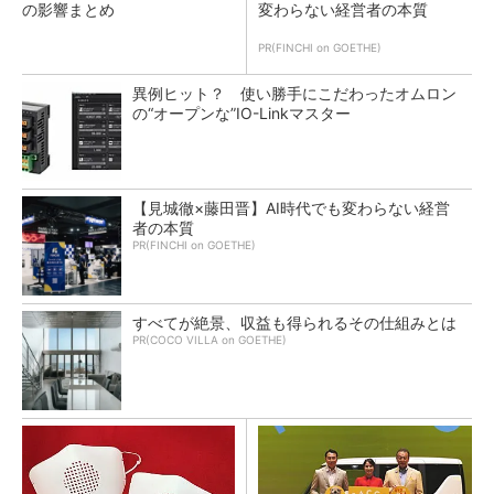
の影響まとめ
変わらない経営者の本質
PR(FINCHI on GOETHE)
異例ヒット？ 使い勝手にこだわったオムロン
の“オープンな”IO-Linkマスター
【見城徹×藤田晋】AI時代でも変わらない経営
者の本質
PR(FINCHI on GOETHE)
すべてが絶景、収益も得られるその仕組みとは
PR(COCO VILLA on GOETHE)