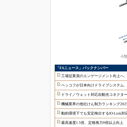
小
「FAニュース」バックナンバー
工場従業員のエンゲージメント向上へ
ベッコフが日本向けドライブシステム
ドライ／ウェット対応自動光コネクター
機械業界の他社けん制力ランキング202
動的環境下でも安定検出するIO-Link
最高速度1.5倍、定格推力9倍以上向上