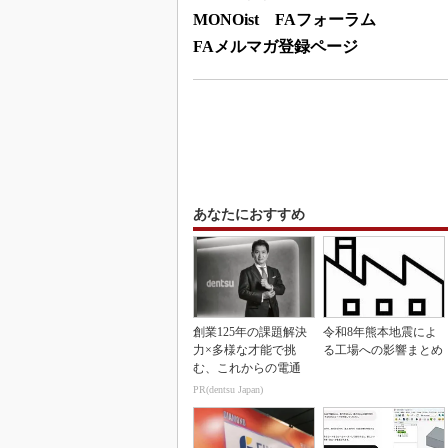
MONOist FAフォーラム
FAメルマガ登録ページ
あなたにおすすめ
創業125年の課題解決
令和8年熊本地震によ
力×多様な才能で挑
る工場への影響まとめ
む、これからの電通
PR(dentsu Japan)