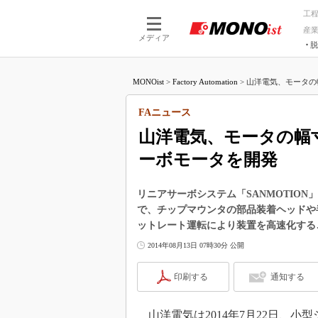
工
産
メディア
脱
つながる技術
AI×技術
MONOist
>
Factory Automation
>
山洋電気、モータの幅
つながる工場
AI×設備
つながるサービ
Physical
FAニュース
山洋電気、モータの幅
ーボモータを開発
リニアサーボシステム「SANMOTION
で、チップマウンタの部品装着ヘッドや
ットレート運転により装置を高速化する
2014年08月13日 07時30分 公開
印刷する
通知する
山洋電気は2014年7月22日、