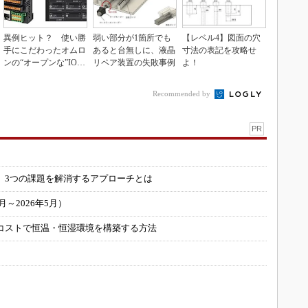
異例ヒット？ 使い勝
弱い部分が1箇所でも
【レベル4】図面の穴
手にこだわったオムロ
あると台無しに、液晶
寸法の表記を攻略せ
ンの“オープンな”IO-L
リペア装置の失敗事例
よ！
inkマスター
Recommended by
PR
」
 3つの課題を解消するアプローチとは
～2026年5月）
コストで恒温・恒湿環境を構築する方法