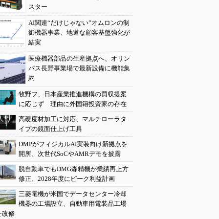
スター
AI関連“だけじゃない”オムロンの制
御機器事業、地道な顧客基盤強化が
結実
医療機器部品の生産拠点へ、オリン
パス長野事業場で最新設備に機能集
約
牧野フ、日本産業推進機構の買収提案
に応じず 理由に外国籍投資家の存在
高硬度材加工に対応、マルチローラタ
イプの鏡面仕上げ工具
DMPがフィジカルAI実装向け新拠点を
開所、次世代SoCやAMRデモを披露
脱自動車でもDMG森精機が業績再上方
修正、2028年度にピーク利益計画
三菱電機が米国でデータセンター冷却
機器の工場設立、自動車用電装品工場
を改修