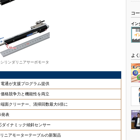
コー
イン
よく
型シリンダリニアサーボモータ
、電通が支援プログラム提供
、価格競争力と機能性を両立
端面クリーナー、清掃回数最大6倍に
5発表
対応ダイナミック傾斜センサー
 リニアモーターテーブルの新製品