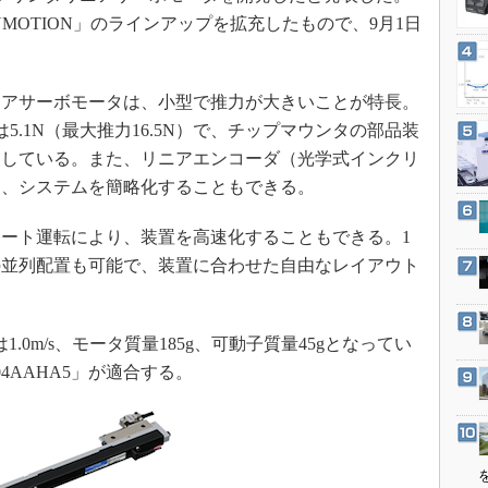
3Dプリンタ
産業オープンネット展
MOTION」のラインアップを拡充したもので、9月1日
デジタルツインとCAE
S＆OP
アサーボモータは、小型で推力が大きいことが特長。
インダストリー4.0
5.1N（最大推力16.5N）で、チップマウンタの部品装
イノベーション
適している。また、リニアエンコーダ（光学式インクリ
製造業ビッグデータ
し、システムを簡略化することもできる。
メイドインジャパン
ート運転により、装置を高速化することもできる。1
植物工場
の並列配置も可能で、装置に合わせた自由なレイアウト
知財マネジメント
海外生産
1.0m/s、モータ質量185g、可動子質量45gとなってい
グローバル設計・開発
4AAHA5」が適合する。
制御セキュリティ
新型コロナへの対応