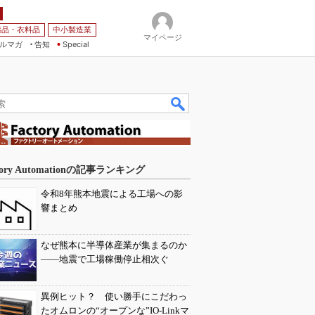
薬品・衣料品
中小製造業
マイページ
ルマガ
告知
Special
tory Automationの記事ランキング
令和8年熊本地震による工場への影
響まとめ
なぜ熊本に半導体産業が集まるのか
――地震で工場稼働停止相次ぐ
異例ヒット？ 使い勝手にこだわっ
たオムロンの“オープンな”IO-Linkマ