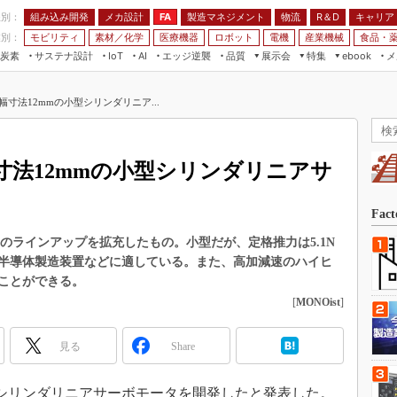
程別：
組み込み開発
メカ設計
製造マネジメント
物流
R＆D
キャリア
FA
業別：
モビリティ
素材／化学
医療機器
ロボット
電機
産業機械
食品・
炭素
サステナ設計
エッジ逆襲
品質
展示会
特集
メ
IoT
AI
ebook
伝承
組み込み開発
CEATEC
読者調査まとめ
編集後記
寸法12mmの小型シリンダリニア...
JIMTOF
保全
メカ設計
つながるクルマ
組込み/エッジ コンピューティング
ス
 AI
製造マネジメント
5G
展＆IoT/5Gソリューション展
VR／AR
FA
寸法12mmの小型シリンダリニアサ
IIFES
モビリティ
フィールドサービス
国際ロボット展
素材／化学
FPGA
Fac
ジャパンモビリティショー
組み込み画像技術
」のラインアップを拡充したもの。小型だが、定格推力は5.1N
TECHNO-FRONTIER
半導体製造装置などに適している。また、高加減速のハイヒ
組み込みモデリング
人テク展
ことができる。
Windows Embedded
[
MONOist
]
スマート工場EXPO
車載ソフト開発
EdgeTech+
見る
Share
ISO26262
日本ものづくりワールド
無償設計ツール
AUTOMOTIVE WORLD
小型シリンダリニアサーボモータを開発したと発表した。