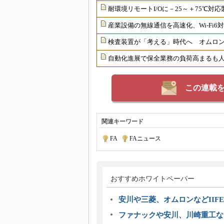
耐環境リモートI/Oに－25～＋75℃
産業設備の無線通信を高速化、Wi-Fi
検査装置が「考える」時代へ オムロンが
自動化進展で保全業務の負荷高まるも
この連載
関連キーワード
FA
|
FAニュース
おすすめホワイトペーパー
安川や三菱、オムロンなどIIFE
ファナックや安川、川崎重工な