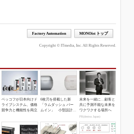
Factory Automation
MONOist トップ
Copyright © ITmedia, Inc. All Rights Reserved.
ベッコフが日本向けド
6枚刃を搭載した新
未来を一緒に…顧客と
ライブシステム、価格
「ラムダッシュ パー
共に予測不能な未来を
競争力と機能性を両立
ムイン」 小型設計と
ワクワクする場所へ
意匠性をさらに追求
PR(dentsu Japan)