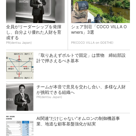
全員がリーダーシップを発揮
シェア別荘「COCO VILLA O
し、自分より優れた人財を育
wners」3選
成する
PR(dentsu Japan)
PR(COCO VILLA on GOETHE)
「取りあえずボルトで固定」は禁物 締結部設
計で押さえるべき基本
チームが本音で意見を交わし合い、多様な人財
が挑戦できる組織へ
PR(dentsu Japan)
AI関連“だけじゃない”オムロンの制御機器事
業、地道な顧客基盤強化が結実