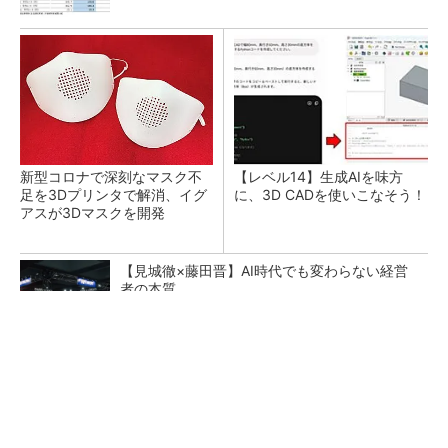
新型コロナで深刻なマスク不
【レベル14】生成AIを味方
足を3Dプリンタで解消、イグ
に、3D CADを使いこなそう！
アスが3Dマスクを開発
【見城徹×藤田晋】AI時代でも変わらない経営
者の本質
PR(FINCHI on GOETHE)
令和8年熊本地震による工場への影響まとめ