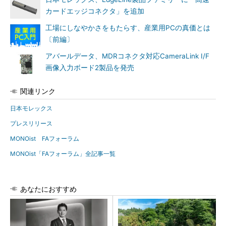
カードエッジコネクタ」を追加
工場にしなやかさをもたらす、産業用PCの真価とは
〔前編〕
アバールデータ、MDRコネクタ対応CameraLink I/F
画像入力ボード2製品を発売
関連リンク
日本モレックス
プレスリリース
MONOist FAフォーラム
MONOist「FAフォーラム」全記事一覧
あなたにおすすめ