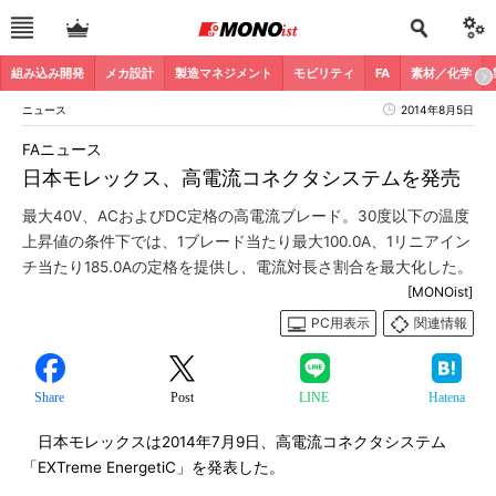
組み込み開発
メカ設計
製造マネジメント
モビリティ
FA
素材／化学
ニュース
2014年8月5日
FAニュース
日本モレックス、高電流コネクタシステムを発売
最大40V、ACおよびDC定格の高電流ブレード。30度以下の温度
上昇値の条件下では、1ブレード当たり最大100.0A、1リニアイン
チ当たり185.0Aの定格を提供し、電流対長さ割合を最大化した。
[MONOist]
PC用表示
関連情報
Share
Post
LINE
Hatena
日本モレックスは2014年7月9日、高電流コネクタシステム
「EXTreme EnergetiC」を発表した。