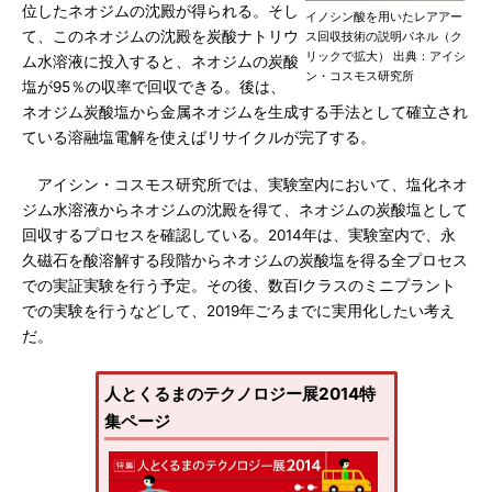
位したネオジムの沈殿が得られる。そし
イノシン酸を用いたレアアー
て、このネオジムの沈殿を炭酸ナトリウ
ス回収技術の説明パネル（ク
リックで拡大） 出典：アイシ
ム水溶液に投入すると、ネオジムの炭酸
ン・コスモス研究所
塩が95％の収率で回収できる。後は、
ネオジム炭酸塩から金属ネオジムを生成する手法として確立され
ている溶融塩電解を使えばリサイクルが完了する。
アイシン・コスモス研究所では、実験室内において、塩化ネオ
ジム水溶液からネオジムの沈殿を得て、ネオジムの炭酸塩として
回収するプロセスを確認している。2014年は、実験室内で、永
久磁石を酸溶解する段階からネオジムの炭酸塩を得る全プロセス
での実証実験を行う予定。その後、数百lクラスのミニプラント
での実験を行うなどして、2019年ごろまでに実用化したい考え
だ。
人とくるまのテクノロジー展2014特
集ページ