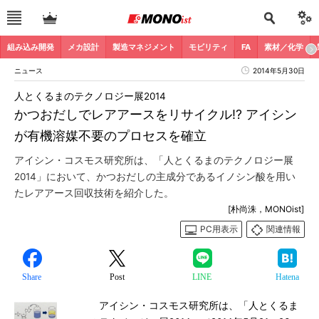
組み込み開発
メカ設計
製造マネジメント
モビリティ
FA
素材／化学
ニュース
2014年5月30日
人とくるまのテクノロジー展2014
かつおだしでレアアースをリサイクル!? アイシン
が有機溶媒不要のプロセスを確立
アイシン・コスモス研究所は、「人とくるまのテクノロジー展
2014」において、かつおだしの主成分であるイノシン酸を用い
たレアアース回収技術を紹介した。
[朴尚洙，MONOist]
PC用表示
関連情報
Share
Post
LINE
Hatena
アイシン・コスモス研究所は、「人とくるま