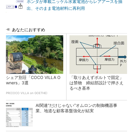
ホンダが車載ニッケル水素電池からレアアースを抽
出、そのまま電池材料に再利用
あなたにおすすめ
シェア別荘「COCO VILLA O
「取りあえずボルトで固定」
wners」3選
は禁物 締結部設計で押さえ
るべき基本
PR(COCO VILLA on GOETHE)
AI関連“だけじゃない”オムロンの制御機器事
業、地道な顧客基盤強化が結実