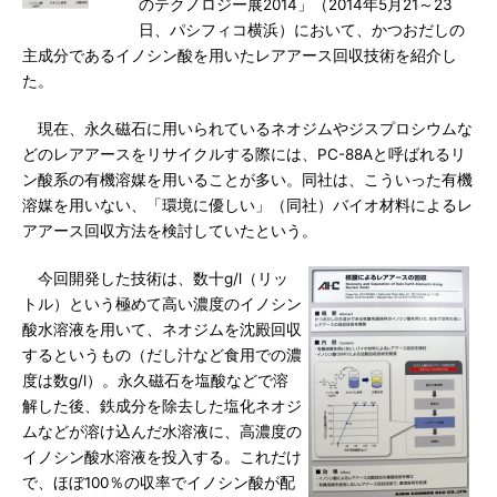
のテクノロジー展2014」（2014年5月21～23
日、パシフィコ横浜）において、かつおだしの
主成分であるイノシン酸を用いたレアアース回収技術を紹介し
た。
現在、永久磁石に用いられているネオジムやジスプロシウムな
どのレアアースをリサイクルする際には、PC-88Aと呼ばれるリ
ン酸系の有機溶媒を用いることが多い。同社は、こういった有機
溶媒を用いない、「環境に優しい」（同社）バイオ材料によるレ
アアース回収方法を検討していたという。
今回開発した技術は、数十g/l（リッ
トル）という極めて高い濃度のイノシン
酸水溶液を用いて、ネオジムを沈殿回収
するというもの（だし汁など食用での濃
度は数g/l）。永久磁石を塩酸などで溶
解した後、鉄成分を除去した塩化ネオジ
ムなどが溶け込んだ水溶液に、高濃度の
イノシン酸水溶液を投入する。これだけ
で、ほぼ100％の収率でイノシン酸が配