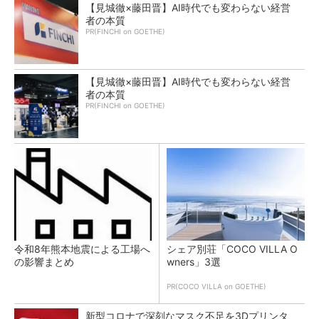
【見城徹×藤田晋】AI時代でも変わらない経営
者の本質
PR(FINCHI on GOETHE)
【見城徹×藤田晋】AI時代でも変わらない経営
者の本質
PR(FINCHI on GOETHE)
令和8年熊本地震による工場へ
シェア別荘「COCO VILLA O
の影響まとめ
wners」3選
PR(COCO VILLA on GOETHE)
新型コロナで深刻なマスク不足を3Dプリンタ