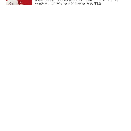
で解消、イグアスが3Dマスクを開発
【レベル14】生成AIを味方に、3D CADを使い
こなそう！
狭小な駐車場に、シャープがポールカメラ式製
品発表 市場シェア10％目指す
ルネサスが高崎工場を閉鎖
SNSアカウントを着実に成