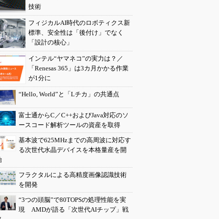
技術
フィジカルAI時代のロボティクス新
標準、安全性は「後付け」でなく
「設計の核心」
インテル“ヤマネコ”の実力は？／
「Renesas 365」は3カ月かかる作業
が1分に
“Hello, World”と「Lチカ」の共通点
富士通からC／C++およびJava対応のソ
ースコード解析ツールの資産を取得
基本波で625MHzまでの高周波に対応す
る次世代水晶デバイスを本格量産を開
始
フラクタルによる高精度画像認識技術
を開発
“3つの頭脳”で80TOPSの処理性能を実
現 AMDが語る「次世代AIチップ」戦