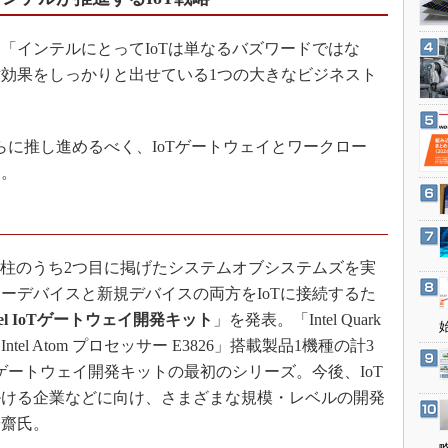
3Dプリンタ
産業オープンネット展
デジタルツインとCAE
インテルにとってIoTは単なるバズワードではな
S＆OP
効果をしっかりと出せている1つの大きなビジネスト
インダストリー4.0
イノベーション
さらに推し進めるべく、IoTゲートウェイとワークロー
製造業ビッグデータ
る。
メイドインジャパン
植物工場
知財マネジメント
の柱のうち2つ目に掲げたシステムオブシステムズを実
海外生産
ーデバイスと新規デバイスの両方をIoTに接続するた
グローバル設計・開発
ntel IoTゲートウェイ開発キット
」を発表。「Intel Quark
ntel Atom プロセッサー E3826」搭載製品1機種の計3
制御セキュリティ
ゲートウェイ開発キットの最初のシリーズ。今後、IoT
新型コロナへの対応
掛ける企業などに向け、さまざまな規模・レベルの開発
安齋氏。