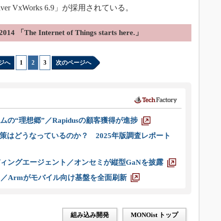
d River VxWorks 6.9」が採用されている。
014 「The Internet of Things starts here.」
ジへ
1
|
2
|
3
次のページへ
ムの“理想郷”／Rapidusの顧客獲得が進捗
策はどうなっているのか？ 2025年版調査レポート
ディングエージェント／オンセミが縦型GaNを披露
ス／Armがモバイル向け基盤を全面刷新
組み込み開発
MONOist トップ