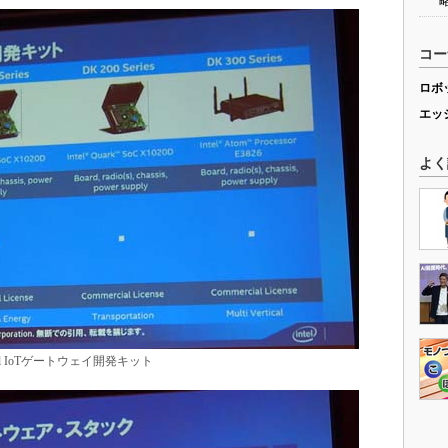
コー
ロボ
エッ
よく
tel IoTゲートウェイ開発キット