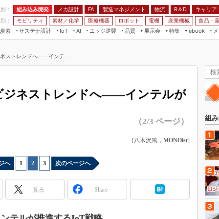
程別：
組み込み開発
メカ設計
製造マネジメント
物流
R＆D
キャリア
FA
業別：
モビリティ
素材／化学
医療機器
ロボット
電機
産業機械
食品・
炭素
サステナ設計
エッジ逆襲
品質
展示会
特集
メ
IoT
AI
ebook
伝承
組み込み開発
CEATEC
読者調査まとめ
編集後記
ネストレンドへ――インテ...
JIMTOF
保全
メカ設計
つながるクルマ
組込み/エッジ コンピューティング
ス
 AI
製造マネジメント
5G
展＆IoT/5Gソリューション展
VR／AR
FA
らビジネストレンドへ――インテルが
IIFES
モビリティ
フィールドサービス
国際ロボット展
素材／化学
FPGA
組み
（2/3 ページ）
ジャパンモビリティショー
組み込み画像技術
TECHNO-FRONTIER
[八木沢篤，
MONOist
]
組み込みモデリング
人テク展
Windows Embedded
ジへ
1
|
2
|
3
次のページへ
スマート工場EXPO
車載ソフト開発
EdgeTech+
見る
Share
ISO26262
日本ものづくりワールド
無償設計ツール
AUTOMOTIVE WORLD
ンテルが推進するIoT戦略