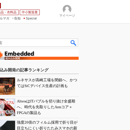
薬品・衣料品
中小製造業
マイページ
ルマガ
告知
Special
込み開発の記事ランキング
ルネサスが高崎工場を閉鎖へ、かつ
てはSiCデバイス生産の計画も
AlteraはITバブルを切り抜け全盛期
へ、時代を先取りしたArmコア＋
FPGAの製品も
強度20倍のフィルム採用で折り目が
目立ちにくい折りたたみスマホの新