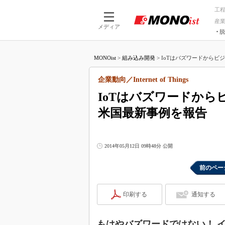
工
産
メディア
脱
つながる技術
AI×技術
MONOist
>
組み込み開発
>
IoTはバズワードからビジ
つながる工場
AI×設備
つながるサービ
Physical
企業動向／Internet of Things
IoTはバズワードか
米国最新事例を報告
2014年05月12日 09時48分 公開
前のペー
印刷する
通知する
もはやバズワードではない！ イ