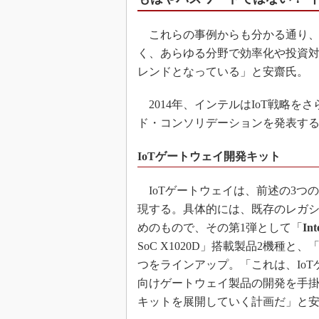
これらの事例からも分かる通り、「
く、あらゆる分野で効率化や投資対
レンドとなっている」と安齋氏。
2014年、インテルはIoT戦略を
ド・コンソリデーションを発表す
IoTゲートウェイ開発キット
IoTゲートウェイは、前述の3つ
現する。具体的には、既存のレガシ
めのもので、その第1弾として「
I
SoC X1020D」搭載製品2機種と、「I
つをラインアップ。「これは、IoT
向けゲートウェイ製品の開発を手
キットを展開していく計画だ」と