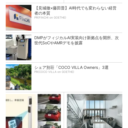
【見城徹×藤田晋】AI時代でも変わらない経営
者の本質
PR(FINCHI on GOETHE)
DMPがフィジカルAI実装向け新拠点を開所、次
世代SoCやAMRデモを披露
シェア別荘「COCO VILLA Owners」3選
PR(COCO VILLA on GOETHE)