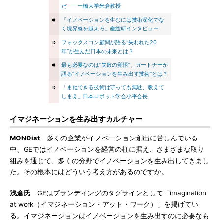
だ――一橋大学米倉教授
⇒
「イノベーションを生むには技術深化でな
く境界線を越えろ」産総研インタビュー
⇒
フォックスコン顧問が語る“失われた20
年”が生んだ日本の未来とは？
⇒
最も必要なのは“失敗の覚悟”、ガートナーが
語る“イノベーションを生み出す技術”とは？
⇒
「まねできる技術は守っても無駄、教えて
しまえ」日本ロボット学会小平会長
イマジネーションを生み出すカルチャー
MONOist
多くの企業がイノベーション創出に苦しんでいる
中、GEではイノベーションを経営の柱に据え、さまざまな取り
組みを通じて、多くの分野でイノベーションを生み出してきまし
た。その根本にはどういう考え方があるのですか。
浅倉氏
GEはブランディングのタグラインとして「imagination
at work（イマジネーション・アット・ワーク）」を掲げてい
る。イマジネーションはイノベーションを生み出すのに必要なも