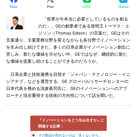
Share
Post
LINE
Hatena
「世界が今本当に必要としているものを創る
のだ」。GEの創業者である発明王トーマス・エ
ジソン（Thomas Edison）の言葉だ。GEはその
言葉通り、主要業務分野を変えながらも各分野でイノベーション
を生み出し続けてきた。多くの日系企業がイノベーション創出に
苦しみ、新たな価値を示せない中、GEではなぜ、継続的に新た
な価値を提案し続けることができるのだろうか。
日系企業と技術連携を目指す「ジャパン・テクノロジー・イニ
シアチブ」などを運営する、GE グローバルリサーチセンターの
日本代表を務める浅倉眞司氏に、GEのイノベーションへのアプ
ローチと現在重視する技術の方向性について話を聞いた。
『イノベーションをどう生み出すか』に
関連する記事：
⇒
その製品が売れないのは「良くないから」