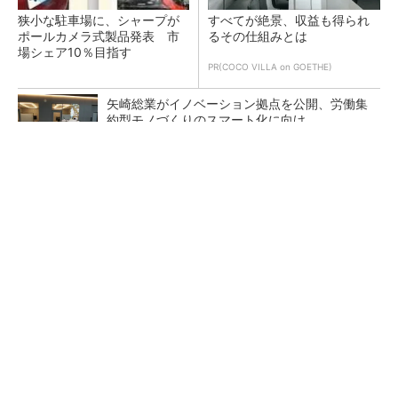
狭小な駐車場に、シャープが
すべてが絶景、収益も得られ
ポールカメラ式製品発表 市
るその仕組みとは
場シェア10％目指す
PR(COCO VILLA on GOETHE)
矢崎総業がイノベーション拠点を公開、労働集
約型モノづくりのスマート化に向け
生成AIで新材料開発へ、三井化学がNVIDIAら参
加の国際ネットワークに参画
デクセリアルズが東京オフィスを改修したワ
ケ、本社機能を2拠点に