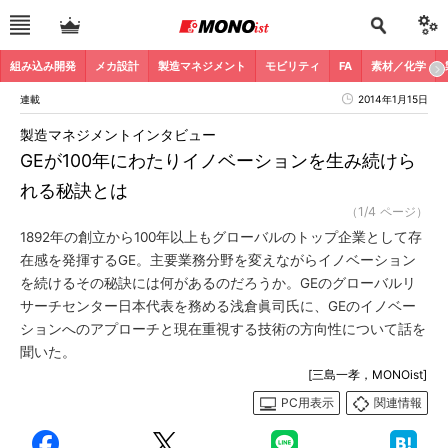
組み込み開発
メカ設計
製造マネジメント
モビリティ
FA
素材／化学
連載
2014年1月15日
製造マネジメントインタビュー
GEが100年にわたりイノベーションを生み続けら
れる秘訣とは
（1/4 ページ）
1892年の創立から100年以上もグローバルのトップ企業として存
在感を発揮するGE。主要業務分野を変えながらイノベーション
を続けるその秘訣には何があるのだろうか。GEのグローバルリ
サーチセンター日本代表を務める浅倉眞司氏に、GEのイノベー
ションへのアプローチと現在重視する技術の方向性について話を
聞いた。
[三島一孝，MONOist]
PC用表示
関連情報