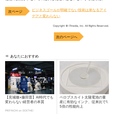
ビジネスゴールが明確でない技術は単なるアイ
デアと変わらない
Copyright © ITmedia, Inc. All Rights Reserved.
次のページへ
あなたにおすすめ
【見城徹×藤田晋】AI時代でも
ペロブスカイト太陽電池の量
変わらない経営者の本質
産に有効なインク、従来比で1.
5倍の性能向上
PR(FINCHI on GOETHE)