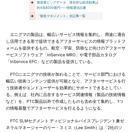
⇒
製造業ビッグデータ、潜在的な経済効果は
約4兆8000億円――情報通信白書
⇒
「製造マネジメント」全記事一覧
エニグマの製品は、幅広いサービス情報を集約し、用途に適合
し活用できる形で提供できるアフターサービスの情報プラットフ
ォームを提供するもの。航空・宇宙、防衛など向けのアフターサ
ービスソフトウェア「InService MRO」や電子部品カタログ
「InService EPC」などの製品を提供している。
PTCにエニグマの技術が加わることで、サービス部門における
幅広い技術コンテンツ提供が可能となり、アフターサービスを行
う技術者やエンドユーザーを効果的にサポートできるとしてい
る。例えば、社内に点在するサービス関連情報（製品の技術情報
など）を、PTC製品以外で作成したものも含め全て集約し、1つ
の情報基盤でアフターサービスを行えるようになる。
PTC SLMセグメント ディビジョナルバイスプレジデント兼ゼ
ネラルマネージャーのリー・スミス（Lee Smith）は「2社のソ