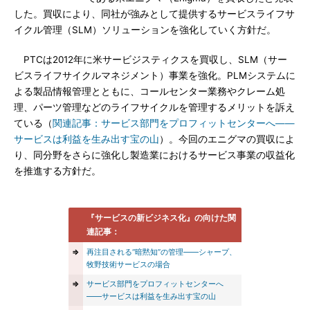
した。買収により、同社が強みとして提供するサービスライフサ
イクル管理（SLM）ソリューションを強化していく方針だ。
PTCは2012年に米サービジスティクスを買収し、SLM（サー
ビスライフサイクルマネジメント）事業を強化。PLMシステムに
よる製品情報管理とともに、コールセンター業務やクレーム処
理、パーツ管理などのライフサイクルを管理するメリットを訴え
ている（
関連記事：サービス部門をプロフィットセンターへ――
サービスは利益を生み出す宝の山
）。今回のエニグマの買収によ
り、同分野をさらに強化し製造業におけるサービス事業の収益化
を推進する方針だ。
『サービスの新ビジネス化』の向けた関
連記事：
⇒
再注目される“暗黙知”の管理――シャープ、
牧野技術サービスの場合
⇒
サービス部門をプロフィットセンターへ
――サービスは利益を生み出す宝の山