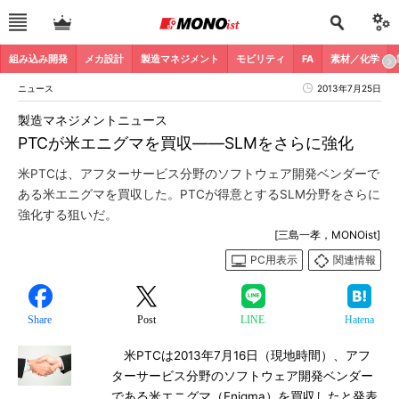
組み込み開発
メカ設計
製造マネジメント
モビリティ
FA
素材／化学
ニュース
2013年7月25日
製造マネジメントニュース
PTCが米エニグマを買収――SLMをさらに強化
米PTCは、アフターサービス分野のソフトウェア開発ベンダーで
ある米エニグマを買収した。PTCが得意とするSLM分野をさらに
強化する狙いだ。
[三島一孝，MONOist]
PC用表示
関連情報
Share
Post
LINE
Hatena
米PTCは2013年7月16日（現地時間）、アフ
ターサービス分野のソフトウェア開発ベンダー
である米エニグマ（Enigma）を買収したと発表