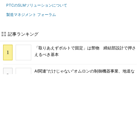
PTCのSLMソリューションについて
製造マネジメント フォーラム
記事ランキング
「取りあえずボルトで固定」は禁物 締結部設計で押さ
えるべき基本
AI関連“だけじゃない”オムロンの制御機器事業、地道な
顧客基盤強化が結実
量産プロセスで、完璧な量産（組み立て）と検査ができ
ない理由
フィジカルAIに注力するインテル、組み込み市場での約
40年の実績を生かせるか