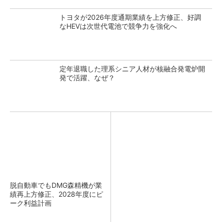
トヨタが2026年度通期業績を上方修正、好調
なHEVは次世代電池で競争力を強化へ
定年退職した理系シニア人材が核融合発電炉開
発で活躍、なぜ？
脱自動車でもDMG森精機が業
績再上方修正、2028年度にピ
ーク利益計画