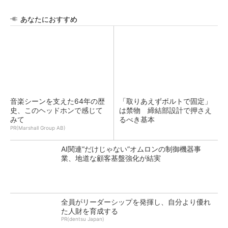
あなたにおすすめ
音楽シーンを支えた64年の歴
「取りあえずボルトで固定」
史、このヘッドホンで感じて
は禁物 締結部設計で押さえ
みて
るべき基本
PR(Marshall Group AB)
AI関連“だけじゃない”オムロンの制御機器事
業、地道な顧客基盤強化が結実
全員がリーダーシップを発揮し、自分より優れ
た人財を育成する
PR(dentsu Japan)