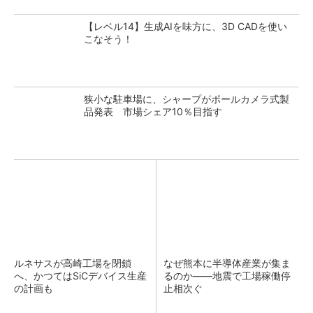
【レベル14】生成AIを味方に、3D CADを使い
こなそう！
狭小な駐車場に、シャープがポールカメラ式製
品発表 市場シェア10％目指す
ルネサスが高崎工場を閉鎖
なぜ熊本に半導体産業が集ま
へ、かつてはSiCデバイス生産
るのか――地震で工場稼働停
の計画も
止相次ぐ