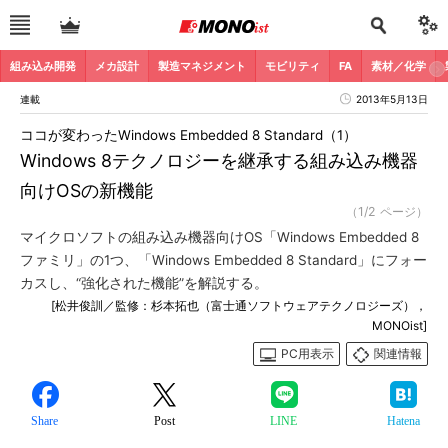
組み込み開発
メカ設計
製造マネジメント
モビリティ
FA
素材／化学
連載
2013年5月13日
ココが変わったWindows Embedded 8 Standard（1）
Windows 8テクノロジーを継承する組み込み機器
向けOSの新機能
（1/2 ページ）
マイクロソフトの組み込み機器向けOS「Windows Embedded 8
ファミリ」の1つ、「Windows Embedded 8 Standard」にフォー
カスし、“強化された機能”を解説する。
[松井俊訓／監修：杉本拓也（富士通ソフトウェアテクノロジーズ），
MONOist]
PC用表示
関連情報
Share
Post
LINE
Hatena