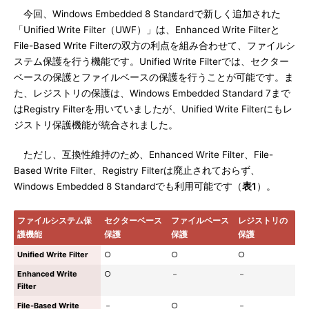
今回、Windows Embedded 8 Standardで新しく追加された
「Unified Write Filter（UWF）」は、Enhanced Write Filterと
File-Based Write Filterの双方の利点を組み合わせて、ファイルシ
ステム保護を行う機能です。Unified Write Filterでは、セクター
ベースの保護とファイルベースの保護を行うことが可能です。ま
た、レジストリの保護は、Windows Embedded Standard 7まで
はRegistry Filterを用いていましたが、Unified Write Filterにもレ
ジストリ保護機能が統合されました。
ただし、互換性維持のため、Enhanced Write Filter、File-
Based Write Filter、Registry Filterは廃止されておらず、
Windows Embedded 8 Standardでも利用可能です（
表1
）。
ファイルシステム保
セクターベース
ファイルベース
レジストリの
護機能
保護
保護
保護
Unified Write Filter
○
○
○
Enhanced Write
○
－
－
Filter
File-Based Write
－
○
－