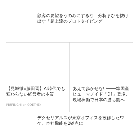
顧客の要望をうのみにするな 分析まひを抜け
出す「超上流のプロトタイピング」
【見城徹×藤田晋】AI時代でも
あえて歩かせない――準国産
変わらない経営者の本質
ヒューマノイド「D1」登場、
現場稼働で日本の勝ち筋へ
PR(FINCHI on GOETHE)
デクセリアルズが東京オフィスを改修したワ
ケ、本社機能を2拠点に