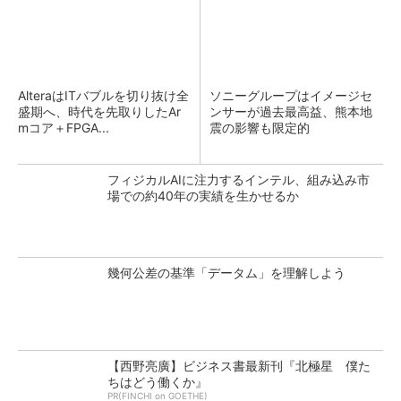
AlteraはITバブルを切り抜け全
ソニーグループはイメージセ
盛期へ、時代を先取りしたAr
ンサーが過去最高益、熊本地
mコア＋FPGA...
震の影響も限定的
フィジカルAIに注力するインテル、組み込み市
場での約40年の実績を生かせるか
幾何公差の基準「データム」を理解しよう
【西野亮廣】ビジネス書最新刊『北極星 僕た
ちはどう働くか』
PR(FINCHI on GOETHE)