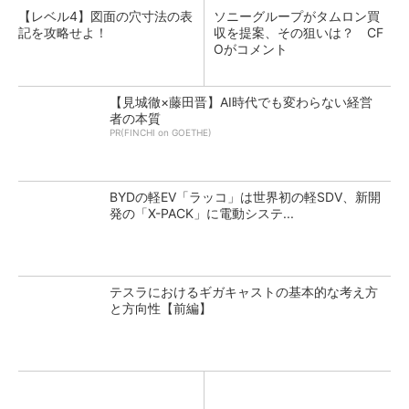
【レベル4】図面の穴寸法の表
ソニーグループがタムロン買
記を攻略せよ！
収を提案、その狙いは？ CF
Oがコメント
【見城徹×藤田晋】AI時代でも変わらない経営
者の本質
PR(FINCHI on GOETHE)
BYDの軽EV「ラッコ」は世界初の軽SDV、新開
発の「X-PACK」に電動システ...
テスラにおけるギガキャストの基本的な考え方
と方向性【前編】