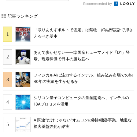
Recommended by
記事ランキング
「取りあえずボルトで固定」は禁物 締結部設計で押さ
えるべき基本
あえて歩かせない――準国産ヒューマノイド「D1」登
場、現場稼働で日本の勝ち筋へ
フィジカルAIに注力するインテル、組み込み市場での約
40年の実績を生かせるか
シリコン量子コンピュータの量産開発へ、インテルの
18Aプロセスを活用
AI関連“だけじゃない”オムロンの制御機器事業、地道な
顧客基盤強化が結実