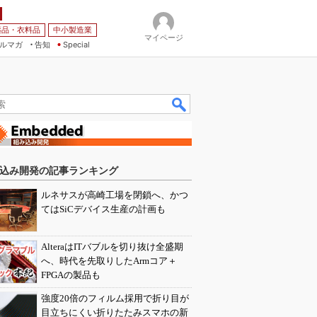
薬品・衣料品
中小製造業
マイページ
ルマガ
告知
Special
込み開発の記事ランキング
ルネサスが高崎工場を閉鎖へ、かつ
てはSiCデバイス生産の計画も
AlteraはITバブルを切り抜け全盛期
へ、時代を先取りしたArmコア＋
FPGAの製品も
強度20倍のフィルム採用で折り目が
目立ちにくい折りたたみスマホの新