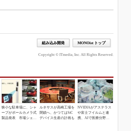
組み込み開発
MONOist トップ
Copyright © ITmedia, Inc. All Rights Reserved.
狭小な駐車場に、シャ
ルネサスが高崎工場を
NVIDIAがアステラス
ープがポールカメラ式
閉鎖へ、かつてはSiC
や富士フイルムと連
製品発表 市場シェア
デバイス生産の計画も
携、AIで医療分野支
10％目指す
援へ