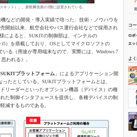
IT（スキット）」。新歌舞伎座の1階に設置されている。
券売機などの開発・導入実績で培った、技術・ノウハウを
コー
の販売開始以来、航空会社やバス運行会社などで採用され
様によると、SUKITの制御部は、インテルの
ロボ
tel Core i5）を搭載しており、OSとしてマイクロソフトの
エッ
l」が動作している（用途が専用端末なので、実際には、Windows 7
よく
temsだと思われる）。
「
SUKITプラットフォーム
」によるアプリケーション開
なったとしている。SUKITプラットフォームとは、
カードリーダーといったオプション機器（デバイス）の種
された制御インタフェースを提供し、各種デバイスの制
を軽減するものである。