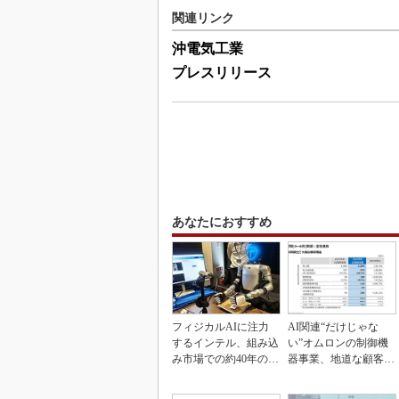
関連リンク
沖電気工業
プレスリリース
あなたにおすすめ
フィジカルAIに注力
AI関連“だけじゃな
するインテル、組み込
い”オムロンの制御機
み市場での約40年の実
器事業、地道な顧客基
績を生かせるか
盤強化が結実