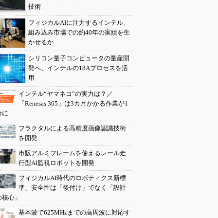
技術
フィジカルAIに注力するインテル、
組み込み市場での約40年の実績を生
かせるか
シリコン量子コンピュータの量産開
発へ、インテルの18Aプロセスを活
用
インテル“ヤマネコ”の実力は？／
「Renesas 365」は3カ月かかる作業が1
分に
フラクタルによる高精度画像認識技術
を開発
市販アルミフレームを使えるレール走
行型AI監視ロボットを開発
フィジカルAI時代のロボティクス新標
準、安全性は「後付け」でなく「設計
の核心」
基本波で625MHzまでの高周波に対応す