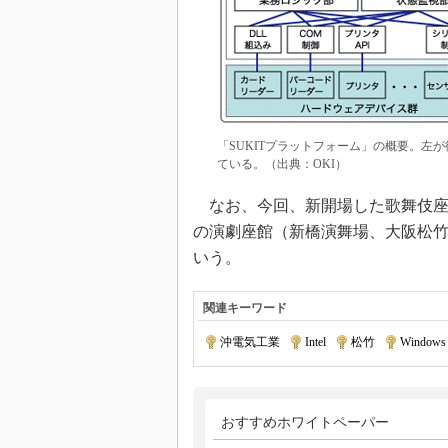
「SUKITプラットフォーム」の概要。左
ている。（出典：OKI）
なお、今回、新開場した歌舞伎座へ
の演劇座館（新橋演舞場、大阪松竹
いう。
関連キーワード
沖電気工業
|
Intel
|
松竹
|
Windows
おすすめホワイトペーパー