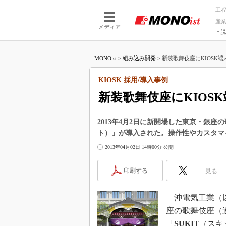
工
産
メディア
脱
つながる技術
AI×技術
MONOist
>
組み込み開発
>
新装歌舞伎座にKIOSK端末「
つながる工場
AI×設備
つながるサービ
Physical
KIOSK 採用/導入事例
新装歌舞伎座にKIOSK
2013年4月2日に新開場した東京・銀座
ト）」が導入された。操作性やカスタマ
2013年04月02日 14時00分 公開
印刷する
見る
沖電気工業（以下
座の歌舞伎座（
「
SUKIT
（スキ