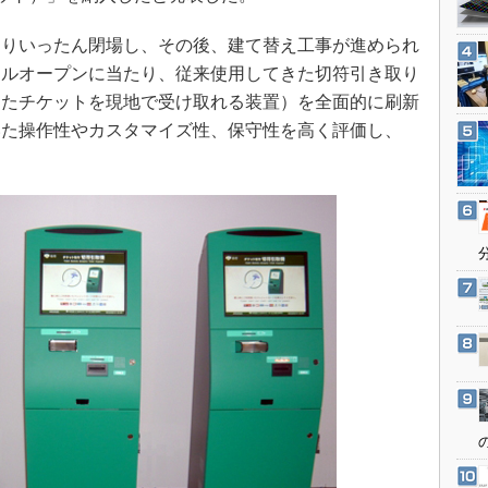
3Dプリンタ
産業オープンネット展
デジタルツインとCAE
よりいったん閉場し、その後、建て替え工事が進められ
アルオープンに当たり、従来使用してきた切符引き取り
S＆OP
したチケットを現地で受け取れる装置）を全面的に刷新
インダストリー4.0
いた操作性やカスタマイズ性、保守性を高く評価し、
イノベーション
製造業ビッグデータ
メイドインジャパン
植物工場
知財マネジメント
海外生産
グローバル設計・開発
制御セキュリティ
新型コロナへの対応