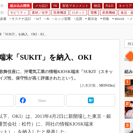
程別：
組み込み開発
メカ設計
製造マネジメント
物流
R＆D
キャリア
FA
業別：
モビリティ
素材／化学
医療機器
ロボット
電機
産業機械
食品・
炭素
サステナ設計
エッジ逆襲
品質
展示会
特集
メ
IoT
AI
ebook
伝承
組み込み開発
CEATEC
読者調査まとめ
編集後記
SUKIT」を納入、OKI：KI...
JIMTOF
保全
メカ設計
つながるクルマ
組込み/エッジ コンピューティング
ス
 AI
製造マネジメント
5G
展＆IoT/5Gソリューション展
VR／AR
FA
端末「SUKIT」を納入、OKI
IIFES
モビリティ
フィールドサービス
国際ロボット展
素材／化学
FPGA
の歌舞伎座に、沖電気工業の情報KIOSK端末「SUKIT（スキッ
組み
ジャパンモビリティショー
イズ性、保守性が高く評価されたという。
組み込み画像技術
TECHNO-FRONTIER
[八木沢篤，
MONOist
]
組み込みモデリング
人テク展
Windows Embedded
Share
スマート工場EXPO
車載ソフト開発
EdgeTech+
、OKI）は、2013年4月2日に新開場した東京・銀
ISO26262
日本ものづくりワールド
運営会社：松竹）に、同社の情報KIOSK端末
無償設計ツール
AUTOMOTIVE WORLD
ット）」を納入したと発表した。