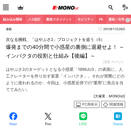
組み込み開発
メカ設計
製造マネジメント
モビリティ
FA
素材／化学
連載
2012年11月26日
次なる挑戦、「はやぶさ2」プロジェクトを追う（5）
爆発までの40分間で小惑星の裏側に退避せよ！ ～
インパクタの役割と仕組み【後編】～
（3/3 ページ）
はやぶさ2のターゲットとなる小惑星「1999JU3」の表面に、人
工クレーターを作り出す装置「インパクタ」。それが実際にどの
ように使われるのか、今回は、小惑星近傍での“運用”に焦点を当
ててみたい。
[大塚実，MONOist]
PC用表示
関連情報
Share
Post
LINE
Hatena