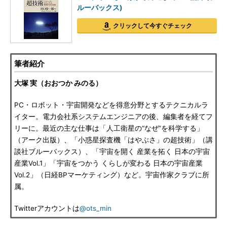
ルーバックス)
クリックして今すぐチェック
筆者紹介
大塚 実（おおつか みのる）
PC・ロボット・宇宙開発などを得意分野とするテクニカルラ
イター。電力会社系システムエンジニアの後、編集者を経てフ
リーに。最近の主な仕事は「人工衛星の“なぜ”を科学する」
（アーク出版）、「小惑星探査機「はやぶさ」の超技術」（講
談社ブルーバックス）、「宇宙を開く 産業を拓く 日本の宇宙
産業Vol.1」「宇宙をつかう くらしが変わる 日本の宇宙産業
Vol.2」（日経BPマーケティング）など。宇宙作家クラブに所
属。
Twitterアカウントは
@ots_min