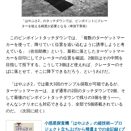
「はやぶさ2」のタッチダウンでは、ピンポイントにクレー
ターを狙える精度が必要となる（©池下章裕）
このピンポイントタッチダウンでは、「複数のターゲットマー
カーを使って、降りていく位置を追い込むように誘導しようと考
えている」（佐伯助教）という。最初に落としたターゲットマー
カーを目印にしてクレーターの位置を確認。2個目はその中間を
目指して投下する。こうして3個ほど使えれば、クレーターのそ
ばに落とせて、そこに降下できるだろう、というわけだ。
「はやぶさ2」では最大3回のサンプル採取が可能であるが、
ターゲットマーカーは、まず通常の2回のタッチダウンで2個、そ
して最後のピンポイントタッチダウンで残りの3個を使う――。
そんなシナリオにも対応できるよう、全部で5個搭載されている
のだ。（次回に続く）
小惑星探査機「はやぶさ」の超技術―プロ
ジェクト立ち上げから帰還までの全記録 (ブ