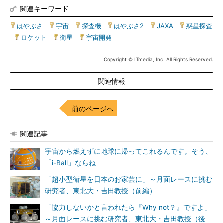
関連キーワード
はやぶさ
|
宇宙
|
探査機
|
はやぶさ2
|
JAXA
|
惑星探査
|
ロケット
|
衛星
|
宇宙開発
Copyright © ITmedia, Inc. All Rights Reserved.
関連情報
前のページへ
関連記事
宇宙から燃えずに地球に帰ってこれるんです。そう、
「i-Ball」ならね
「超小型衛星を日本のお家芸に」～月面レースに挑む
研究者、東北大・吉田教授（前編）
「協力しないかと言われたら『Why not？』ですよ」
～月面レースに挑む研究者、東北大・吉田教授（後