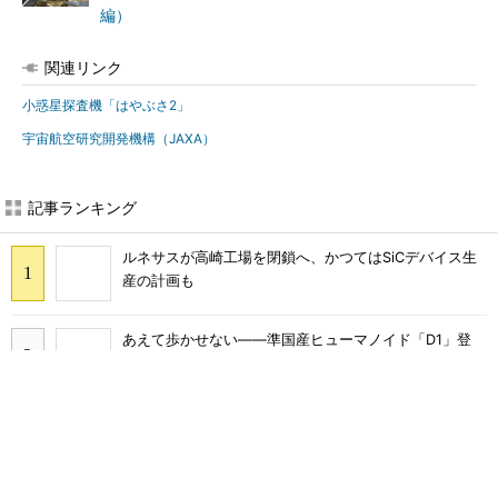
編）
関連リンク
小惑星探査機「はやぶさ2」
宇宙航空研究開発機構（JAXA）
記事ランキング
ルネサスが高崎工場を閉鎖へ、かつてはSiCデバイス生
産の計画も
あえて歩かせない――準国産ヒューマノイド「D1」登
場、現場稼働で日本の勝ち筋へ
「取りあえずボルトで固定」は禁物 締結部設計で押さ
えるべき基本