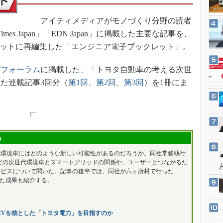
3Dプリンタ
産業オープンネット展
デジタルツインとCAE
アイティメディアがモノづくり分野の読者
imes Japan」「EDN Japan」に掲載した主要な記事を、
S＆OP
レットに再編集した「エンジニア電子ブックレット」。
インダストリー4.0
イノベーション
ブフォーラム
に掲載した、「トヨタ自動車の考える次世
製造業ビッグデータ
た連載記事3回分（
第1回
、
第2回
、
第3回
）を1冊にま
メイドインジャパン
植物工場
知財マネジメント
』
海外生産
代環境車にはどのような新しい可能性があるのだろうか。同社常務執行
グローバル設計・開発
どの次世代環境車とスマートグリッドの関係や、ユーザーとつながるた
ービスについて聞いた。記事の後半では、同社が六ヶ所村で行った
制御セキュリティ
れた成果も紹介する。
新型コロナへの対応
EVを核とした「トヨタ電力」を目指すのか