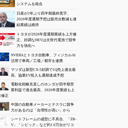
システムを統合
日産が2年ぶり四半期最終黒字、
2026年度通期予想は販売台数減も連
結業績は維持
トヨタが2026年度通期業績を上方修
正、好調なHEVは次世代電池で競争
力を強化へ
NVIDIAとトヨタ自動車、フィジカルAI
活用で車両／工場／都市を連携
マツダは新型CX-5好調で1Q売上過去最
高、協業EV投入も通期達成予想
電動化戦略見直しのホンダが四半期営
業利益で過去最高、2026年度業績も上
方修正
中国の自動車メーカーとテスラに競争
力があるのは「合理性が高い」から
シートフレームの成型に不具合、「ZR-
V」「シビック」など約1.6万台がリコ