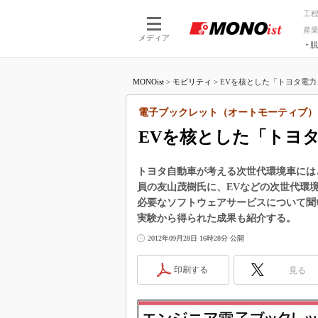
工
産
メディア
脱
つながる技術
AI×技術
MONOist
>
モビリティ
>
EVを核とした「トヨタ電力
つながる工場
AI×設備
つながるサービ
Physical
電子ブックレット（オートモーティブ）
EVを核とした「トヨ
トヨタ自動車が考える次世代環境車には
員の友山茂樹氏に、EVなどの次世代環
必要なソフトウェアサービスについて聞
実験から得られた成果も紹介する。
2012年09月28日 16時28分 公開
印刷する
見る