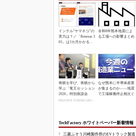
インテル“ヤマネコ”の
令和8年熊本地震によ
実力は？／「Renesas 3
る工場への影響まとめ
65」は3カ月かかる作
業が1...
将棋を学び、将棋から
なぜ熊本に半導体産業
学ぶ「竜王セッション
が集まるのか――地震
2026」特別座談会
で工場稼働停止相次ぐ
PR(SAPIX YOZEMI GROUP)
TechFactory ホワイトペーパー新着情報
三菱ふそう川崎製作所のEVトラック製