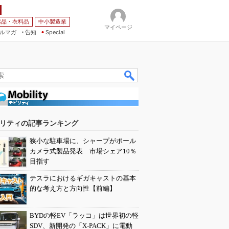
薬品・衣料品
中小製造業
マイページ
ルマガ
告知
Special
リティの記事ランキング
狭小な駐車場に、シャープがポール
カメラ式製品発表 市場シェア10％
目指す
テスラにおけるギガキャストの基本
的な考え方と方向性【前編】
BYDの軽EV「ラッコ」は世界初の軽
SDV、新開発の「X-PACK」に電動