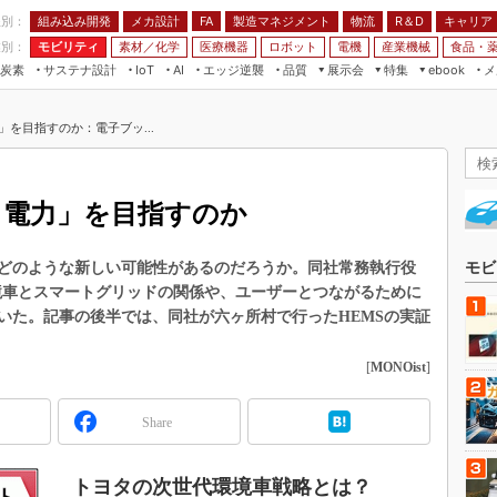
程別：
組み込み開発
メカ設計
製造マネジメント
物流
R＆D
キャリア
FA
業別：
モビリティ
素材／化学
医療機器
ロボット
電機
産業機械
食品・
炭素
サステナ設計
エッジ逆襲
品質
展示会
特集
メ
IoT
AI
ebook
伝承
組み込み開発
CEATEC
読者調査まとめ
編集後記
」を目指すのか：電子ブッ...
JIMTOF
保全
メカ設計
つながるクルマ
組込み/エッジ コンピューティング
ス
 AI
製造マネジメント
5G
展＆IoT/5Gソリューション展
VR／AR
FA
タ電力」を目指すのか
IIFES
モビリティ
フィールドサービス
国際ロボット展
素材／化学
FPGA
どのような新しい可能性があるのだろうか。同社常務執行役
モビ
ジャパンモビリティショー
境車とスマートグリッドの関係や、ユーザーとつながるために
組み込み画像技術
TECHNO-FRONTIER
いた。記事の後半では、同社が六ヶ所村で行ったHEMSの実証
組み込みモデリング
人テク展
[
MONOist
]
Windows Embedded
スマート工場EXPO
車載ソフト開発
EdgeTech+
Share
ISO26262
日本ものづくりワールド
無償設計ツール
トヨタの次世代環境車戦略とは？
AUTOMOTIVE WORLD