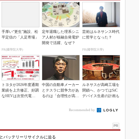
手厚い“更生”施設、松
定年退職した理系シニ
芸術はルネサンス時代
平定信の「人足寄場」
ア人材が核融合発電炉
に哲学となった？
開発で活躍、なぜ？
PR(國學院大學)
PR(國學院大學)
トヨタが2026年度通期
中国の自動車メーカー
ルネサスが高崎工場を
業績を上方修正、好調
とテスラに競争力があ
閉鎖へ、かつてはSiC
なHEVは次世代電池
るのは「合理性が高
デバイス生産の計画も
で競争力を強化へ
い」から
Recommended by
PR
造とバッテリーリサイクルに迫る