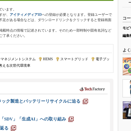
ています。
すが、
アイティメディアID
への登録が必要となります。登録ユーザーで
コー
不足がある場合などは、ダウンロードリンクをクリックすると登録画面
モビ
掲載時点の情報で記述されています。そのため一部時制や固有名詞など
ご了承ください。
編集
よく
ーマネジメントシステム
|
HEMS
|
スマートグリッド
|
電子ブッ
考える次世代環境車
ラック製造とバッテリーリサイクルに迫る
「SDV」「生成AI」への取り組み
返る