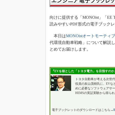
向けに提供する「MONOist」「EE T
読みやすいPDF形式の電子ブック
本日は
MONOistオートモーティ
代環境自動車戦略」について解説し
とめてお届けします。
『EVを核とした「トヨタ電力」を目指すのか
トヨタ自動車が考える次世
役員の友山茂樹氏に、EVな
めに必要なソフトウェアサ
HEMSの実証実験から得ら
電子ブックレットのダウンロードはこちら→