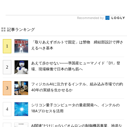
Recommended by
記事ランキング
「取りあえずボルトで固定」は禁物 締結部設計で押さ
えるべき基本
あえて歩かせない――準国産ヒューマノイド「D1」登
場、現場稼働で日本の勝ち筋へ
フィジカルAIに注力するインテル、組み込み市場での約
40年の実績を生かせるか
シリコン量子コンピュータの量産開発へ、インテルの
18Aプロセスを活用
AI関連“だけじゃない”オムロンの制御機器事業、地道な