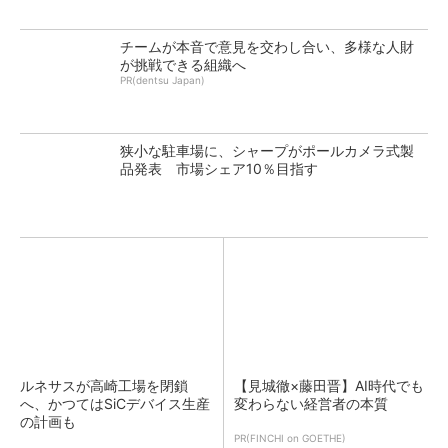
チームが本音で意見を交わし合い、多様な人財
が挑戦できる組織へ
PR(dentsu Japan)
狭小な駐車場に、シャープがポールカメラ式製
品発表 市場シェア10％目指す
ルネサスが高崎工場を閉鎖
【見城徹×藤田晋】AI時代でも
へ、かつてはSiCデバイス生産
変わらない経営者の本質
の計画も
PR(FINCHI on GOETHE)