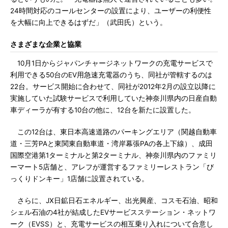
24時間対応のコールセンターの設置により、ユーザーの利便性
を大幅に向上できるはずだ」（武田氏）という。
さまざまな企業と協業
10月1日からジャパンチャージネットワークの充電サービスで
利用できる50台のEV用急速充電器のうち、同社が管轄するのは
22台。サービス開始に合わせて、同社が2012年2月の設立以降に
実施していた試験サービスで利用していた神奈川県内の日産自動
車ディーラが有する10台の他に、12台を新たに設置した。
この12台は、東日本高速道路のパーキングエリア（関越自動車
道・三芳PAと東関東自動車道・湾岸幕張PAの各上下線）、成田
国際空港第1ターミナルと第2ターミナル、神奈川県内のファミリ
ーマート5店舗と、アレフが運営するファミリーレストラン「び
っくりドンキー」1店舗に設置されている。
さらに、JX日鉱日石エネルギー、出光興産、コスモ石油、昭和
シェル石油の4社が結成したEVサービスステーション・ネットワ
ーク（EVSS）と、充電サービスの相互乗り入れについて合意し