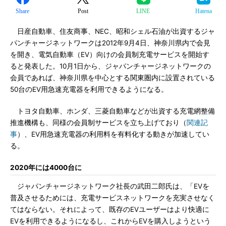
Share
Post
LINE
Hatena
日産自動車、住友商事、NEC、昭和シェル石油が出資するジャ
パンチャージネットワークは2012年9月4日、神奈川県内で会見
を開き、電気自動車（EV）向けの会員制充電サービスを開始す
ると発表した。10月1日から、ジャパンチャージネットワークの
会員であれば、神奈川県を中心とする関東圏内に設置されている
50台のEV用急速充電器を利用できるようになる。
トヨタ自動車、ホンダ、三菱自動車などが出資する充電網整備
推進機構も、同様の会員制サービスを立ち上げており（
関連記
事
）、EV用急速充電器の利用料を有料化する動きが加速してい
る。
2020年には4000台に
ジャパンチャージネットワーク社長の武田二郎氏は、「EVを
普及させるためには、充電サービスネットワークを充実させなく
てはならない。それによって、既存のEVユーザーはより快適に
EVを利用できるようになるし、これからEVを購入しようという