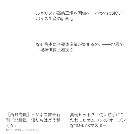
ルネサスが高崎工場を閉鎖へ、かつてはSiCデ
バイス生産の計画も
なぜ熊本に半導体産業が集まるのか――地震で
工場稼働停止相次ぐ
【西野亮廣】ビジネス書最新
異例ヒット？ 使い勝手にこ
刊『北極星 僕たちはどう働
だわったオムロンの“オープン
くか』
な”IO-Linkマスター
PR(FINCHI on GOETHE)