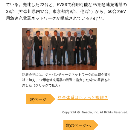
ている。先述した22台と、EVSSで利用可能なEV用急速充電器の
28台（神奈川県内17台、東京都内9台、他2台）から、50台のEV
用急速充電器ネットワークが構成されているわけだ。
記者会見には、ジャパンチャージネットワークの出資企業4
社に加え、EV用急速充電器の設置に協力した5社の重役も出
席した（クリックで拡大）
料金体系はちょっと複雑？
Copyright © ITmedia, Inc. All Rights Reserved.
次のページへ