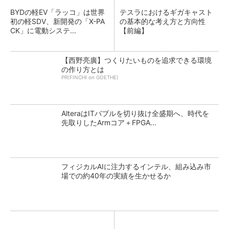
BYDの軽EV「ラッコ」は世界
テスラにおけるギガキャスト
初の軽SDV、新開発の「X-PA
の基本的な考え方と方向性
CK」に電動システ...
【前編】
【西野亮廣】つくりたいものを追求できる環境
の作り方とは
PR(FINCHI on GOETHE)
AlteraはITバブルを切り抜け全盛期へ、時代を
先取りしたArmコア＋FPGA...
フィジカルAIに注力するインテル、組み込み市
場での約40年の実績を生かせるか