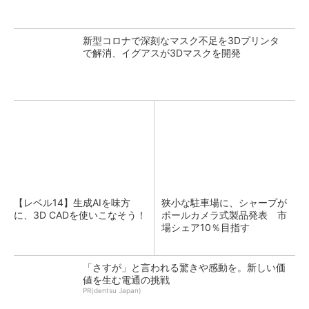
新型コロナで深刻なマスク不足を3Dプリンタ
で解消、イグアスが3Dマスクを開発
【レベル14】生成AIを味方
狭小な駐車場に、シャープが
に、3D CADを使いこなそう！
ポールカメラ式製品発表 市
場シェア10％目指す
「さすが」と言われる驚きや感動を。新しい価
値を生む電通の挑戦
PR(dentsu Japan)