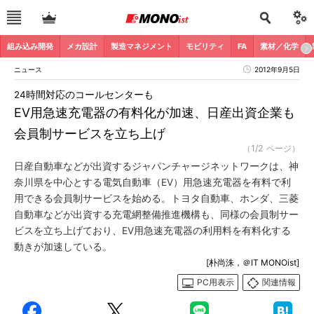
組み込み開発
メカ設計
製造マネジメント
モビリティ
FA
素材／化学
ニュース
2012年9月5日
24時間対応のコールセンターも
EV用急速充電器の有料化が加速、日産出資企業も
会員制サービスを立ち上げ
（1/2 ページ）
日産自動車などが出資するジャパンチャージネットワークは、神
奈川県を中心とする電気自動車（EV）用急速充電器を有料で利
用できる会員制サービスを始める。トヨタ自動車、ホンダ、三菱
自動車などが出資する充電網整備推進機構も、同様の会員制サー
ビスを立ち上げており、EV用急速充電器の利用料を有料化する
動きが加速している。
[朴尚洙，＠IT MONOist]
PC用表示
関連情報