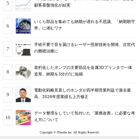
顧客基盤強化が結実
いくら部品を集めても納期が遅れる不思議、「納期順守
率」に潜むワナ
手術不要で音を届けるレーザー照射技術を開発、次世代
の難聴治療に
老朽化したポンプの主要部品を金属3Dプリンタで一体
造形、納期を3分の1に短縮
電動化戦略見直しのホンダが四半期営業利益で過去最
高、2026年度業績も上方修正
データ整理をしていて気付いた「業務改善」に必要な考
え方について
Copyright © ITmedia Inc. All Rights Reserved.