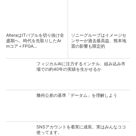
AlteraはITバブルを切り抜け全
ソニーグループはイメージセ
盛期へ、時代を先取りしたAr
ンサーが過去最高益、熊本地
mコア＋FPGA...
震の影響も限定的
フィジカルAIに注力するインテル、組み込み市
場での約40年の実績を生かせるか
幾何公差の基準「データム」を理解しよう
SNSアカウントを着実に成長。実はみんなココ
使ってます。