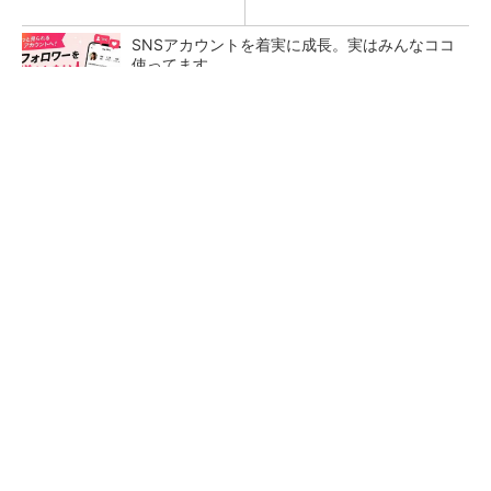
SNSアカウントを着実に成長。実はみんなココ
使ってます。
PR(Dreaw合同会社)
令和8年熊本地震による工場への影響まとめ
狭小な駐車場に、シャープがポールカメラ式製
品発表 市場シェア10％目指す