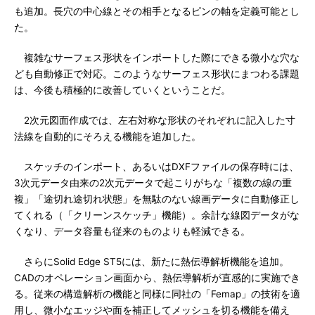
も追加。長穴の中心線とその相手となるピンの軸を定義可能とし
た。
複雑なサーフェス形状をインポートした際にできる微小な穴な
ども自動修正で対応。このようなサーフェス形状にまつわる課題
は、今後も積極的に改善していくということだ。
2次元図面作成では、左右対称な形状のそれぞれに記入した寸
法線を自動的にそろえる機能を追加した。
スケッチのインポート、あるいはDXFファイルの保存時には、
3次元データ由来の2次元データで起こりがちな「複数の線の重
複」「途切れ途切れ状態」を無駄のない線画データに自動修正し
てくれる（「クリーンスケッチ」機能）。余計な線図データがな
くなり、データ容量も従来のものよりも軽減できる。
さらにSolid Edge ST5には、新たに熱伝導解析機能を追加。
CADのオペレーション画面から、熱伝導解析が直感的に実施でき
る。従来の構造解析の機能と同様に同社の「Femap」の技術を適
用し、微小なエッジや面を補正してメッシュを切る機能を備え