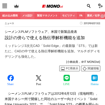
組み込み開発
メカ設計
製造マネジメント
モビリティ
FA
素材／化学
ニュース
2012年6月13日
シーメンスPLMソフトウェア、米国で新製品発表
設計の傍らで使える熱伝導解析機能を追加
ミッドレンジ3次元CAD「Solid Edge」の最新版「ST5」では新
たに、CADの中で使える熱伝導解析機能を追加。マルチボディモ
デリングも強化した。
[小林由美，＠IT MONOist]
PC用表示
関連情報
Share
Post
LINE
Hatena
シーメンスPLMソフトウェアは2012年6月12日（現地時間）、
米国テネシー州で開催した同社のユーザー向けイベント「Solid
Edge University 2012」で、「Solid Edge ST5」の概要を明らか