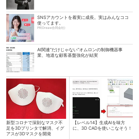
SNSアカウントを着実に成長。実はみんなココ
使ってます。
PR(Dreaw合同会社)
AI関連“だけじゃない”オムロンの制御機器事
業、地道な顧客基盤強化が結実
新型コロナで深刻なマスク不
【レベル14】生成AIを味方
足を3Dプリンタで解消、イグ
に、3D CADを使いこなそう！
アスが3Dマスクを開発