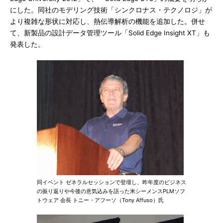
にした。同社のモデリング技術「シンクロナス・テクノロジ」が
より複雑な形状に対応し、熱伝導解析の機能を追加した。併せ
て、新製品の設計データ管理ツール「Solid Edge Insight XT」も
発表した。
同イベント ゼネラルセッションで登壇し、昨年度のビジネス
の振り返りや今後の意気込みを語った米シーメンスPLMソフ
トウェア 会長 トニー・アフーソ（Tony Affuso）氏