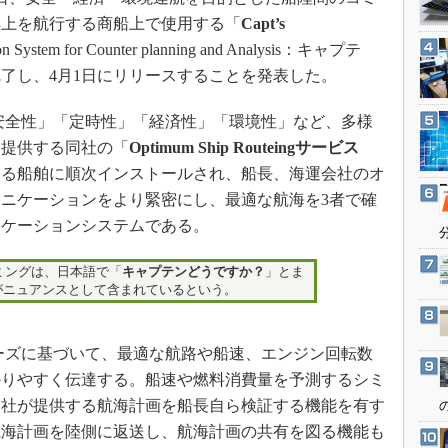
3Dプリンタ
産業オープンネット展
洋上を航行する商船上で使用する「
Capt’s
デジタルツインとCAE
ion System for Counter planning and Analysis：キャプテ
S＆OP
了し、4月1日にリリースすることを発表した。
インダストリー4.0
社の「安全性」「定時性」「経済性」「環境性」など、多様
イノベーション
を提供する同社の「
Optimum Ship Routeingサービス
製造業ビッグデータ
する船舶に順次インストールされ、船長、海運会社のオ
メイドインジャパン
ニケーションをより緊密にし、最適な航海を3者で確
植物工場
ニケーションシステムである。
知財マネジメント
ネーミングは、日本語で「
キャプテンどうですか？
」とま
海外生産
がニュアンスとして含まれているという。
グローバル設計・開発
制御セキュリティ
社のニーズに基づいて、最適な航路や船速、エンジン回転数
かりやすく伝達する。船速や燃料消費量を予測するシミ
新型コロナへの対応
同社が提供する航海計画を船長自ら検証する機能を有す
航海計画を陸側に返送し、航海計画の共有を図る機能も