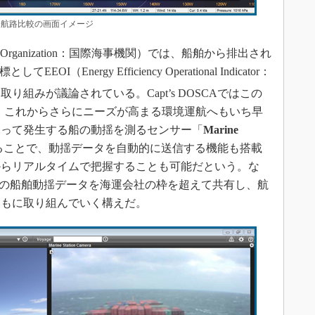
航路比較の画面イメージ
itime Organization：国際海事機関）では、船舶から排出され
（Energy Efficiency Operational Indicator：
組みが議論されている。Capt’s DOSCAではこの
し、これからさらにニーズが高まる環境運航へもいち早
よって発生する船の動揺を測るセンサー「
Marine
に接続することで、動揺データを自動的に送信する機能も搭載
からリアルタイムで把握することも可能だという。な
ationの船舶動揺データを海運会社の枠を超えて共有し、航
ともに取り組んでいく構えだ。