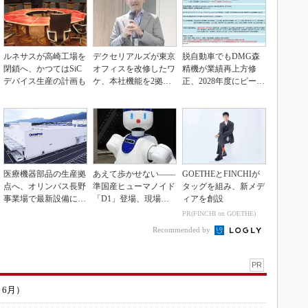
ルネサスが高崎工場を
デクセリアルズが東京
脱自動車でもDMG森
閉鎖へ、かつてはSiC
オフィスを改修したワ
精機が業績再上方修
デバイス生産の計画も
ケ、本社機能を2拠点
正、2028年度にピーク
に
利益計画
医療機器部品の生産拠
あえて歩かせない――
GOETHEとFINCHIが
点へ、オリンパス長野
準国産ヒューマノイド
タッグを組み、新メデ
事業場で最新設備に機
「D1」登場、現場稼
ィアを創設
能集約
働で日本の勝ち筋へ
PR(FINCHI on GOETHE)
Recommended by
PR
～6月）