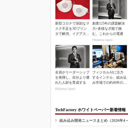
新型コロナで深刻なマ
創業125年の課題解決
スク不足を3Dプリン
力×多様な才能で挑
タで解消、イグアスが
む、これからの電通
3Dマスクを開発
PR(dentsu Japan)
全員がリーダーシップ
フィジカルAIに注力
を発揮し、自分より優
するインテル、組み込
れた人財を育成する
み市場での約40年の実
績を生かせるか
PR(dentsu Japan)
TechFactory ホワイトペーパー新着情報
組み込み開発ニュースまとめ（2026年4