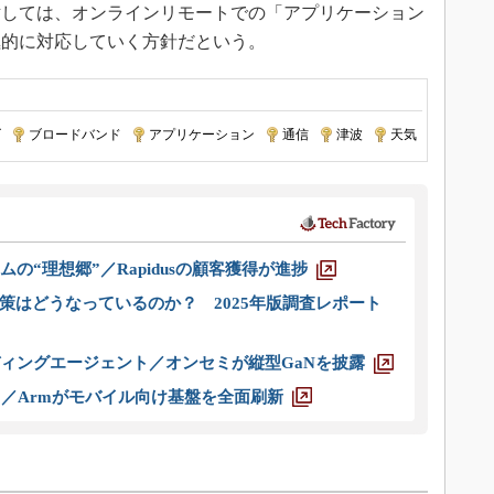
しては、オンラインリモートでの「アプリケーション
極的に対応していく方針だという。
ズ
|
ブロードバンド
|
アプリケーション
|
通信
|
津波
|
天気
ムの“理想郷”／Rapidusの顧客獲得が進捗
策はどうなっているのか？ 2025年版調査レポート
ディングエージェント／オンセミが縦型GaNを披露
ス／Armがモバイル向け基盤を全面刷新