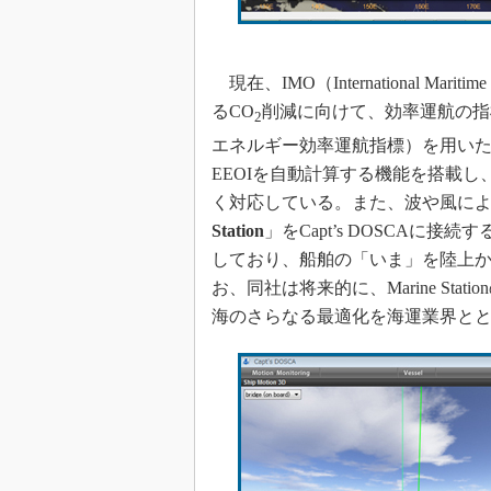
現在、IMO（International Mar
るCO
削減に向けて、効率運航の指標としてEEOI
2
エネルギー効率運航指標）を用いた取り
EEOIを自動計算する機能を搭載
く対応している。また、波や風に
Station
」をCapt’s DOSCA
しており、船舶の「いま」を陸上
お、同社は将来的に、Marine St
海のさらなる最適化を海運業界と