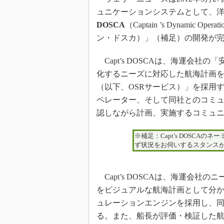
ュニケーションシステムとして、
DOSCA
（Captain ’s Dynamic Operat
ン・ドスカ）」（補足）の開発が完
Capt’s DOSCAは、海運会
化するニーズに対応した航海計画
（以下、OSRサービス）」を採用
ペレーター、そして同社とのコミュ
認しながら計画、実施するコミュ
※補足：Capt’s DOSCAの
ず状況をお伺いするスタンス
Capt’s DOSCAは、海運会
をビジュアルな航海計画として分
ュレーションエンジンを採用し、
る。また、船長が評価・検証した