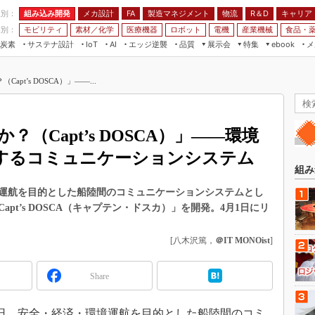
程別：
組み込み開発
メカ設計
製造マネジメント
物流
R＆D
キャリア
FA
業別：
モビリティ
素材／化学
医療機器
ロボット
電機
産業機械
食品・
炭素
サステナ設計
エッジ逆襲
品質
展示会
特集
メ
IoT
AI
ebook
伝承
組み込み開発
CEATEC
読者調査まとめ
編集後記
pt’s DOSCA）」――...
JIMTOF
保全
メカ設計
つながるクルマ
組込み/エッジ コンピューティング
ス
 AI
製造マネジメント
5G
展＆IoT/5Gソリューション展
VR／AR
FA
（Capt’s DOSCA）」――環境
IIFES
モビリティ
フィールドサービス
するコミュニケーションシステム
国際ロボット展
素材／化学
FPGA
組み
ジャパンモビリティショー
組み込み画像技術
運航を目的とした船陸間のコミュニケーションシステムとし
TECHNO-FRONTIER
pt’s DOSCA（キャプテン・ドスカ）」を開発。4月1日にリ
組み込みモデリング
人テク展
Windows Embedded
[八木沢篤，
＠IT MONOist
]
スマート工場EXPO
車載ソフト開発
EdgeTech+
Share
ISO26262
日本ものづくりワールド
無償設計ツール
AUTOMOTIVE WORLD
27日、安全・経済・環境運航を目的とした船陸間のコミ