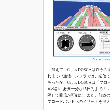
「Marine S
加えて、Capt’s DOSCAは
れまでの通信インフラでは、送信
あったが、Capt’s DOSCAは
画検討に必要十分な15日先までの
隔）で受信が可能だ。また、前述のMar
ブロードバンド化のメリットを最