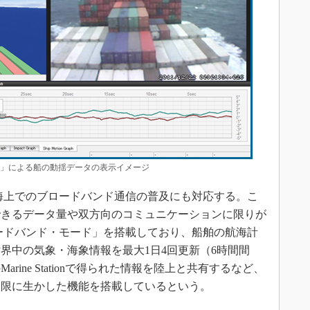
tation」による船の動揺データの表示イメージ
昨今の海上でのブロードバンド通信の普及にも対応する。こ
できるデータ量や双方向のコミュニケーションに限りが
「ブロードバンド・モード」を搭載しており、船舶の航海計
世界中の気象・海象情報を最大1日4回更新（6時間間
ine Stationで得られた情報を陸上と共有するなど、
大限に生かした機能を搭載しているという。