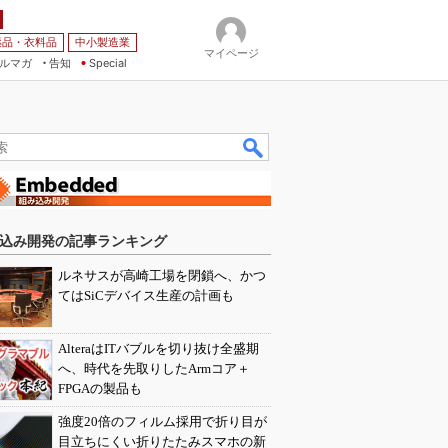
薬品・衣料品
中小製造業
マイページ
ルマガ
告知
Special
込み開発の記事ランキング
ルネサスが高崎工場を閉鎖へ、かつ
てはSiCデバイス生産の計画も
AlteraはITバブルを切り抜け全盛期
へ、時代を先取りしたArmコア＋
FPGAの製品も
強度20倍のフィルム採用で折り目が
目立ちにくい折りたたみスマホの新