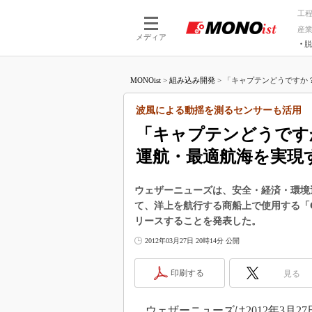
工
産
メディア
脱
つながる技術
AI×技術
MONOist
>
組み込み開発
>
「キャプテンどうですか？（Ca
つながる工場
AI×設備
つながるサービ
Physical
波風による動揺を測るセンサーも活用
「キャプテンどうですか？
運航・最適航海を実現
ウェザーニューズは、安全・経済・環境
て、洋上を航行する商船上で使用する「Ca
リースすることを発表した。
2012年03月27日 20時14分 公開
印刷する
見る
ウェザーニューズは2012年3月