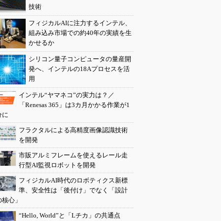
技術
フィジカルAIに注力するインテル、
組み込み市場での約40年の実績を生
かせるか
シリコン量子コンピュータの量産開
発へ、インテルの18Aプロセスを活
用
インテル“ヤマネコ”の実力は？／
「Renesas 365」は3カ月かかる作業が1
分に
フラクタルによる高精度画像認識技術
を開発
市販アルミフレームを使えるレール走
行型AI監視ロボットを開発
フィジカルAI時代のロボティクス新標
準、安全性は「後付け」でなく「設計
の核心」
“Hello, World”と「Lチカ」の共通点