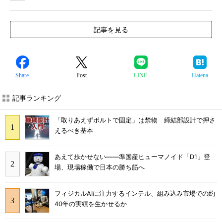
記事を見る
Share
Post
LINE
Hatena
記事ランキング
「取りあえずボルトで固定」は禁物 締結部設計で押さ
えるべき基本
あえて歩かせない――準国産ヒューマノイド「D1」登
場、現場稼働で日本の勝ち筋へ
フィジカルAIに注力するインテル、組み込み市場での約
40年の実績を生かせるか