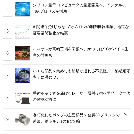
シリコン量子コンピュータの量産開発へ、インテルの
18Aプロセスを活用
AI関連“だけじゃない”オムロンの制御機器事業、地道な
顧客基盤強化が結実
ルネサスが高崎工場を閉鎖へ、かつてはSiCデバイス生
産の計画も
いくら部品を集めても納期が遅れる不思議、「納期順守
率」に潜むワナ
手術不要で音を届けるレーザー照射技術を開発、次世代
の難聴治療に
老朽化したポンプの主要部品を金属3Dプリンタで一体
造形、納期を3分の1に短縮