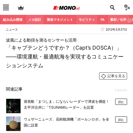
組み込み開発
メカ設計
製造マネジメント
モビリティ
FA
素材／化学
ニュース
2012年3月27日
波風による動揺を測るセンサーも活用
「キャプテンどうですか？（Capt’s DOSCA）」
――環境運航・最適航海を実現するコミュニケー
ションシステム
記事を見る
関連記事
2 Articles
巡視船「まつしま」にならいレーダーで津波を捕捉！
読む
太平洋沿岸に「TSUNAMIレーダー」を設置
ウェザーニューズ、花粉観測機「ポールンロボ」を全
読む
国に設置