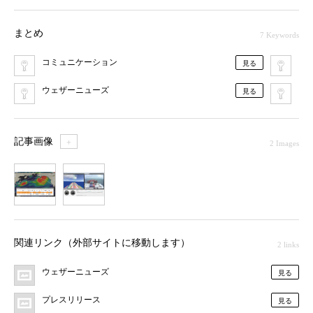
まとめ
7 Keywords
コミュニケーション
ブ
見る
ウェザーニューズ
ア
見る
記事画像
＋
2 Images
1
2
関連リンク（外部サイトに移動します）
2 links
ウェザーニューズ
見る
プレスリリース
見る