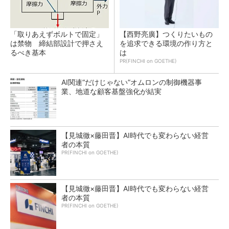
「取りあえずボルトで固定」
【西野亮廣】つくりたいもの
は禁物 締結部設計で押さえ
を追求できる環境の作り方と
るべき基本
は
PR(FINCHI on GOETHE)
AI関連“だけじゃない”オムロンの制御機器事
業、地道な顧客基盤強化が結実
【見城徹×藤田晋】AI時代でも変わらない経営
者の本質
PR(FINCHI on GOETHE)
【見城徹×藤田晋】AI時代でも変わらない経営
者の本質
PR(FINCHI on GOETHE)