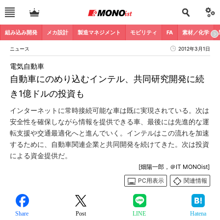
組み込み開発
メカ設計
製造マネジメント
モビリティ
FA
素材／化学
ニュース
2012年3月1日
電気自動車
自動車にのめり込むインテル、共同研究開発に続
き1億ドルの投資も
インターネットに常時接続可能な車は既に実現されている。次は
安全性を確保しながら情報を提供できる車、最後には先進的な運
転支援や交通最適化へと進んでいく。インテルはこの流れを加速
するために、自動車関連企業と共同開発を続けてきた。次は投資
による資金提供だ。
[畑陽一郎，＠IT MONOist]
PC用表示
関連情報
Share
Post
LINE
Hatena