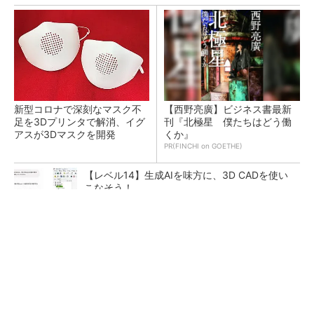
新型コロナで深刻なマスク不
【西野亮廣】ビジネス書最新
足を3Dプリンタで解消、イグ
刊『北極星 僕たちはどう働
アスが3Dマスクを開発
くか』
PR(FINCHI on GOETHE)
【レベル14】生成AIを味方に、3D CADを使い
こなそう！
令和8年熊本地震による工場への影響まとめ