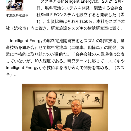
スズキと英Intelligent Energyは、2012年2月7
日、燃料電池システムを開発・製造する合弁会
社SMILE FCシステムを設立すると発表した（
図
水素燃料電池車
1
）。出資比率はそれぞれ50％。本社をスズキ本
社（浜松市）内に置き、研究施設をスズキの横浜研究室に置く。
Intelligent Energyの燃料電池開発技術とスズキの制御技術、量
産技術を組み合わせて燃料電池車（二輪車、四輪車）の開発、製
造に本格的に取り組むのが目的だ。「合弁会社の人員規模は公表
していないが、10人程度である。研究テーマに応じて、スズキや
Intelligent Energyから技術者を送り込んで開発を進める」（スズ
キ）。