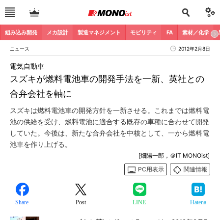
組み込み開発
メカ設計
製造マネジメント
モビリティ
FA
素材／化学
ニュース
2012年2月8日
電気自動車
スズキが燃料電池車の開発手法を一新、英社との
合弁会社を軸に
スズキは燃料電池車の開発方針を一新させる。これまでは燃料電
池の供給を受け、燃料電池に適合する既存の車種に合わせて開発
していた。今後は、新たな合弁会社を中核として、一から燃料電
池車を作り上げる。
[畑陽一郎，＠IT MONOist]
PC用表示
関連情報
Share
Post
LINE
Hatena