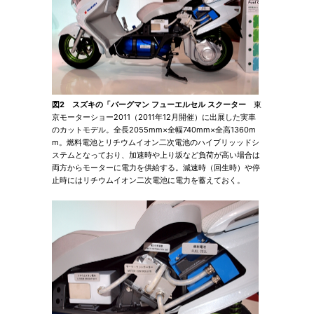
図2 スズキの「バーグマン フューエルセル スクーター
東
京モーターショー2011（2011年12月開催）に出展した実車
のカットモデル。全長2055mm×全幅740mm×全高1360m
m。燃料電池とリチウムイオン二次電池のハイブリッッドシ
ステムとなっており、加速時や上り坂など負荷が高い場合は
両方からモーターに電力を供給する。減速時（回生時）や停
止時にはリチウムイオン二次電池に電力を蓄えておく。