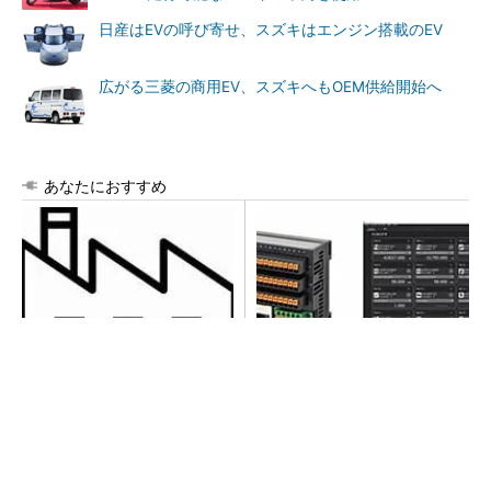
日産はEVの呼び寄せ、スズキはエンジン搭載のEV
広がる三菱の商用EV、スズキへもOEM供給開始へ
あなたにおすすめ
令和8年熊本地震による工場へ
異例ヒット？ 使い勝手にこ
の影響まとめ
だわったオムロンの“オープン
な”IO-Linkマスター
【見城徹×藤田晋】AI時代でも変わらない経営
者の本質