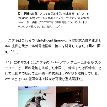
図1 両社の首脳
スズキ会長兼社長の鈴木修氏（右）と、In
telligent EnergyでCEOを務めるアンリ・ウィナン（Henri W
inand）氏。両社は2007年2月に燃料電池についてパートナ
ーシップを結んでいる。出典：スズキ
スズキはこれまでもIntelligent Energyから空冷式の燃料電池セ
ルの提供を受け、燃料電池搭載二輪車を開発してきた（
図2
、
図
＊1）
3
）
。
＊1） 2011年3月にはスズキの「バーグマン フューエルセル スク
ーター」が、燃料電池を搭載した車両（二輪車または四輪車）と
しては世界で初めて欧州統一型式認証：WVTAを取得している。
WVTAとはEU加盟国全体で販売が可能な型式認証だ。