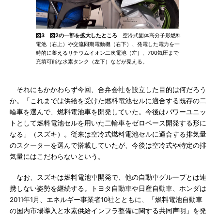
図3 図2の一部を拡大したところ
空冷式固体高分子形燃料
電池（右上）や交流同期電動機（右下）、発電した電力を一
時的に蓄えるリチウムイオン二次電池（左）、700気圧まで
充填可能な水素タンク（左下）などが見える。
それにもかかわらず今回、合弁会社を設立した目的は何だろう
か。「これまでは供給を受けた燃料電池セルに適合する既存の二
輪車を選んで、燃料電池車を開発していた。今後はパワーユニッ
トとして燃料電池セルを用いた二輪車をゼロベース開発する形に
なる」（スズキ）。従来は空冷式燃料電池セルに適合する排気量
のスクーターを選んで搭載していたが、今後は空冷式や特定の排
気量にはこだわらないという。
なお、スズキは燃料電池車開発で、他の自動車グループとは連
携しない姿勢を継続する。トヨタ自動車や日産自動車、ホンダは
2011年1月、エネルギー事業者10社とともに、「燃料電池自動車
の国内市場導入と水素供給インフラ整備に関する共同声明」を発