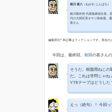
根川 甚八
（ねがわ じんぱち）
根川製作所 代表取締役社長。
代の大田区系オヤジ技術屋。通
甚さん
編集部注* 本記事はフィクションです。実在
今回は、最終回。
前回
の甚さん
そうだ。樹脂用ねじの
だ。これは学問じゃね
VTRテープはどうした
えっ（絶句）！ 今回っ