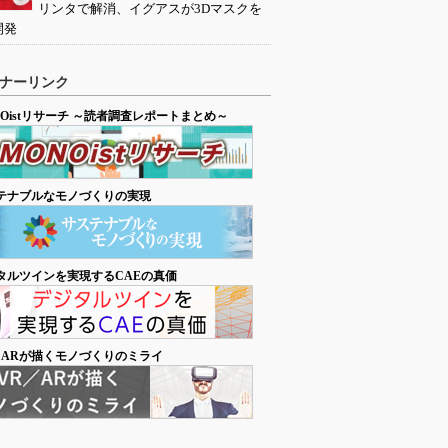
リンタで解消、イグアスが3Dマスクを
開発
ナーリンク
NOistリサーチ ～読者調査レポートまとめ～
テナブルなモノづくりの実現
タルツインを実現するCAEの真価
／ARが描くモノづくりのミライ