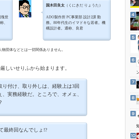
3Dプリンタ
国木田良太
（くにきだ りょうた）
産業オープンネット展
デジタルツインとCAE
団塊世
ADO製作所 PC事業部 設計2課 勤
S＆OP
称、
務。80年代生のイマドキな若者。機
構設計者。通称、良君
インダストリー4.0
イノベーション
の人物団体などとは一切関係ありません。
製造業ビッグデータ
メイドインジャパン
の厳しいせりふから始まります。
植物工場
知財マネジメント
取り付け、取り外しは、経験上は3回
海外生産
ぇ、実務経験だ。ところで、オメェ、
グローバル設計・開発
？
制御セキュリティ
新型コロナへの対応
て最終回なんでしょ!?