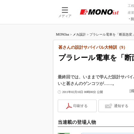
工
産
メディア
脱
つながる技術
AI×技術
MONOist
>
メカ設計
>
プラレール電車を「断面急変」
つながる工場
AI×設備
つながるサービ
Physical
甚さんの設計サバイバル大特訓（9）
プラレール電車を「断
最終回では、いままで学んだ設計サバイ
いと甚さんのゲンコツが……。
[
2011年02月10日 00時00分 公開
印刷する
通知する
当連載の登場人物