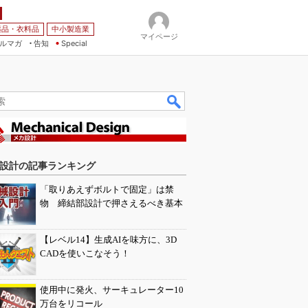
薬品・衣料品
中小製造業
マイページ
ルマガ
告知
Special
設計の記事ランキング
「取りあえずボルトで固定」は禁
物 締結部設計で押さえるべき基本
【レベル14】生成AIを味方に、3D
CADを使いこなそう！
使用中に発火、サーキュレーター10
万台をリコール