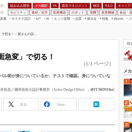
程別：
組み込み開発
メカ設計
製造マネジメント
物流
R＆D
キャリア
FA
業別：
モビリティ
素材／化学
医療機器
ロボット
電機
産業機械
食品・
炭素
サステナ設計
エッジ逆襲
品質
展示会
特集
メ
IoT
AI
ebook
伝承
組み込み開発
CEATEC
読者調査まとめ
編集後記
で切る！：甚さんの設...
JIMTOF
保全
メカ設計
つながるクルマ
組込み/エッジ コンピューティング
ス
 AI
製造マネジメント
5G
展＆IoT/5Gソリューション展
VR／AR
FA
面急変」で切る！
IIFES
モビリティ
フィールドサービス
（1/3 ページ）
国際ロボット展
素材／化学
FPGA
メカ
ジャパンモビリティショー
バル術が身についているか、テストで確認。身についていな
組み込み画像技術
TECHNO-FRONTIER
組み込みモデリング
國井良昌／國井技術士設計事務所（Active Design Office），
＠IT MONOist
]
人テク展
Windows Embedded
スマート工場EXPO
見る
Share
車載ソフト開発
EdgeTech+
ISO26262
日本ものづくりワールド
無償設計ツール
AUTOMOTIVE WORLD