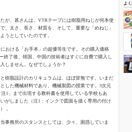
よく
。
たが、甚さんは、VTRテープには樹脂用ねじが何本使
じで、太さ、長さ、材質を、そして、重要な「めねじ」
しようとしていたのです。
計における「お手本」の超優等生です。その購入価格
ミナー終了後、韓国、中国の技術者はすぐに自費で購入し
購入しません。なぜでしょうか？
と樹脂設計のカリキュラムは、ほぼ皆無です。いまだ
とした機械材料であり、機械製図の授業です。3次元
）注1」まで出現する教科書を使用している学校もあ
いがしました（注1：インクで図面を描く専用の付け
） 。
当事務所のスタンスとしては、少々、困惑していま