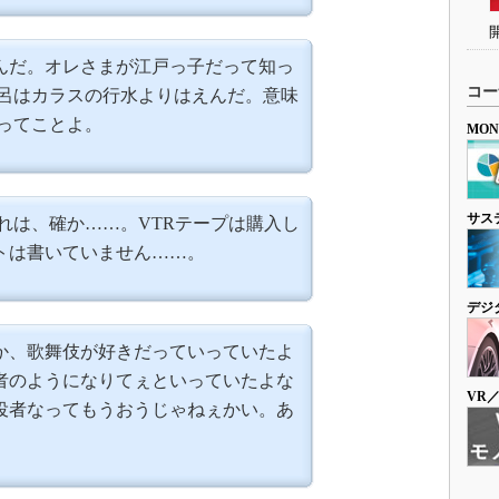
んだ。オレさまが江戸っ子だって知っ
コー
風呂はカラスの行水よりはえんだ。意味
ぇってことよ。
MO
サス
れは、確か……。VTRテープは購入し
トは書いていません……。
デジ
か、歌舞伎が好きだっていっていたよ
者のようになりてぇといっていたよな
VR
役者なってもうおうじゃねぇかい。あ