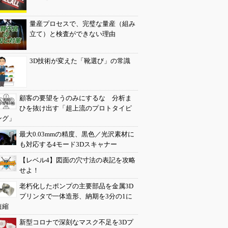
量産プロセスで、完璧な量産（組み
立て）と検査ができない理由
3D技術が変えた「靴選び」の常識
顧客の要望をうのみにするな 分析ま
ひを抜け出す「超上流のプロトタイピ
ング」
最大0.03mmの精度、黒色／光沢素材に
も対応する4モード3Dスキャナー
【レベル4】図面の穴寸法の表記を攻略
せよ！
老朽化したポンプの主要部品を金属3D
プリンタで一体造形、納期を3分の1に
短縮
新型コロナで深刻なマスク不足を3Dプ