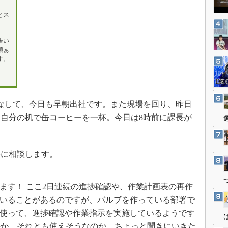
3Dプリンタ
産業オープンネット展
とス
デジタルツインとCAE
S＆OP
歩い
頭ぁ
インダストリー4.0
す。
イノベーション
製造業ビッグデータ
メイドインジャパン
なして、今日も早朝出社です。また現場を回り、昨日
植物工場
自分の机で缶コーヒーを一杯。今日は8時前に課長が
知財マネジメント
海外生産
に相談します。
グローバル設計・開発
制御セキュリティ
ます！ ここ2日連続の進捗確認や、作業計画表の再作
新型コロナへの対応
いることがあるのですが、バルブを作っている部署で
使って、進捗確認や作業指示を実施しているようです
のか、それとも使えそうなのか、ちょっと聞きにいきた