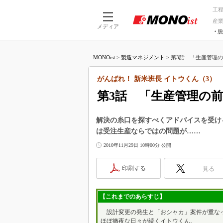
工
産
メディア
脱
つながる技術
AI×技術
MONOist
>
製造マネジメント
>
第3話 「生産管理の
つながる工場
AI×設備
つながるサービ
Physical
がんばれ！ 新米班長 イトウくん（3）
第3話 「生産管理の
解決の糸口を探すべくアドバイスを受け
は受注生産ならではの問題が……
2010年11月29日 10時00分 公開
印刷する
見る
【これまでのあらすじ】
設計変更の発生と「おシャカ」案件が重な
ほぼ徹夜な日々が続くイトウくん。