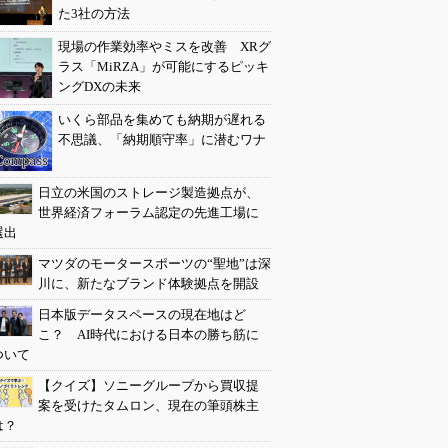
た3社の方法
現場の作業効率やミスを改善 XRグ
ラス「MiRZA」が可能にするピッキ
ングDXの未来
いくら部品を集めても納期が遅れる
不思議、「納期順守率」に潜むワナ
日立の米国のストレージ製造拠点が、
世界経済フォーラム認定の先進工場に
選出
マツダのモータースポーツの“聖地”は深
川に、新たなブランド体験拠点を開設
日本版データスペースの現在地はど
こ？ AI時代における日本の勝ち筋に
ついて
【クイズ】ソニーグループから買収提
案を受けたタムロン、現在の筆頭株主
は？