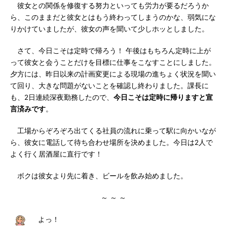
彼女との関係を修復する努力といっても労力が要るだろうか
ら、このままだと彼女とはもう終わってしまうのかな、弱気にな
りかけていましたが、彼女の声を聞いて少しホッとしました。
さて、今日こそは定時で帰ろう！ 午後はもちろん定時に上が
って彼女と会うことだけを目標に仕事をこなすことにしました。
夕方には、昨日以来の計画変更による現場の進ちょく状況を聞い
て回り、大きな問題がないことを確認し終わりました。課長に
も、2日連続深夜勤務したので、
今日こそは定時に帰りますと宣
言済みです
。
工場からぞろぞろ出てくる社員の流れに乗って駅に向かいなが
ら、彼女に電話して待ち合わせ場所を決めました。今日は2人で
よく行く居酒屋に直行です！
ボクは彼女より先に着き、ビールを飲み始めました。
～ ～ ～
よっ！