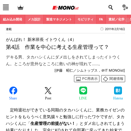
組み込み開発
メカ設計
製造マネジメント
モビリティ
FA
素材／化学
連載
2011年2月16日
がんばれ！ 新米班長 イトウくん（4）
第4話 作業を中心に考える生産管理って？
デキる男、タカハシくんにダメ出しをされてしまったイトウく
ん。ところが意外なところに救いの神が現れて……。
[伊藤 昭仁／シムトップス，＠IT MONOist]
PC用表示
関連情報
Share
Post
LINE
Hatena
定時退社ができている同期のタカハシくんに、業務カイゼンの
ヒントをもらうべく意気揚々と勉強しに行ったワケですが、タカ
ハシくんに「
生産管理の前提がない！
」とダメ出しされてしまう
結果になりました。完全にKOされて自部署に戻ってきた始末で