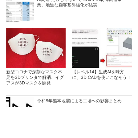
業、地道な顧客基盤強化が結実
新型コロナで深刻なマスク不
【レベル14】生成AIを味方
足を3Dプリンタで解消、イグ
に、3D CADを使いこなそう！
アスが3Dマスクを開発
令和8年熊本地震による工場への影響まとめ
すべてが絶景、収益も得られるその仕組みとは
PR(COCO VILLA on GOETHE)