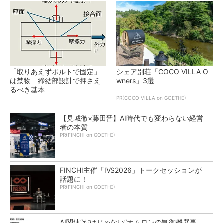
「取りあえずボルトで固定」
シェア別荘「COCO VILLA O
は禁物 締結部設計で押さえ
wners」3選
るべき基本
PR(COCO VILLA on GOETHE)
【見城徹×藤田晋】AI時代でも変わらない経営
者の本質
PR(FINCHI on GOETHE)
FINCHI主催「IVS2026」トークセッションが
話題に！
PR(FINCHI on GOETHE)
AI関連“だけじゃない”オムロンの制御機器事