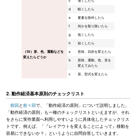
c
薄くしたら
d
軽くしたら
e
要素を除外したら
f
何かを取り除いたら
g
低くしたら
h
短くしたら
（10）形、色、運動などを
a
意味、目的を変えたら
変えたらどうか
b
意味、運動、色、音を
変えてみたら
c
形、型式を変えたら
2. 動作経済基本原則のチェックリスト
前回
と
前々回
で、「動作経済の原則」について説明しました。
「動作経済の原則」も一種のチェックリストといえますが、それ
をさらに実作業面へ利用しやすいように具体化したチェックリス
トです。例えば、「『レイアウトを変えることによって』移動を
容易にできないか？」というように自問自答していきます。