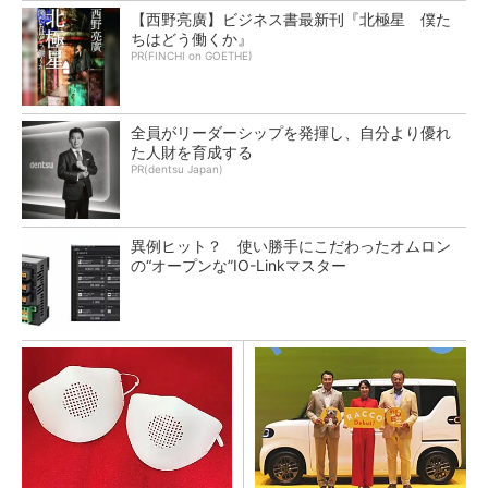
【西野亮廣】ビジネス書最新刊『北極星 僕た
ちはどう働くか』
PR(FINCHI on GOETHE)
全員がリーダーシップを発揮し、自分より優れ
た人財を育成する
PR(dentsu Japan)
異例ヒット？ 使い勝手にこだわったオムロン
の“オープンな”IO-Linkマスター