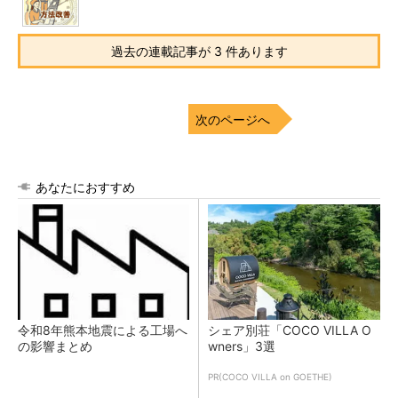
過去の連載記事が 3 件あります
次のページへ
あなたにおすすめ
令和8年熊本地震による工場へ
シェア別荘「COCO VILLA O
の影響まとめ
wners」3選
PR(COCO VILLA on GOETHE)