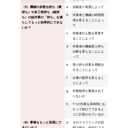
（5）機械の多数台持ち（横
a
自動送り装置によって
持ち）や多工程持ち（縦持
b
作業者と機械の時間関
ち）の組作業の「待ち」を減
係を変えることによっ
らしてもっと効率的にできな
て
いか？
c
作業者の人数を変更す
ることによって
d
作業者の機械受け持ち
台数を変えることによ
って
e
受け持ち作業を再配分
することによって
f
仕事の順序を変えるこ
とによって
g
作業順序が無視されて
いないか
h
1つの作業を長時間にわ
たって続けてできるよ
うに計画されているか
（6）事務をもっと容易にで
a
そのファイリングの目
きないか？
的は何か、余分なファ