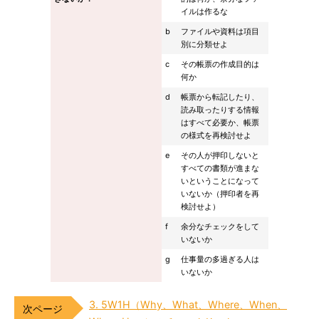
イルは作るな
b
ファイルや資料は項目
別に分類せよ
c
その帳票の作成目的は
何か
d
帳票から転記したり、
読み取ったりする情報
はすべて必要か、帳票
の様式を再検討せよ
e
その人が押印しないと
すべての書類が進まな
いということになって
いないか（押印者を再
検討せよ）
f
余分なチェックをして
いないか
g
仕事量の多過ぎる人は
いないか
3. 5W1H（Why、What、Where、When、