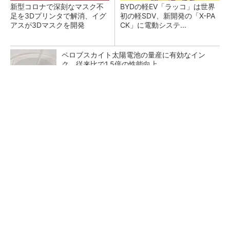
新型コロナで深刻なマスク不
BYDの軽EV「ラッコ」は世界
足を3Dプリンタで解消、イグ
初の軽SDV、新開発の「X-PA
アスが3Dマスクを開発
CK」に電動システ...
ペロブスカイト太陽電池の量産に有効なイン
ク、従来比で1.5倍の性能向上
【西野亮廣】つくりたいものを追求できる環境
の作り方とは
PR(FINCHI on GOETHE)
【レベル14】生成AIを味方に、3D CADを使い
こなそう！