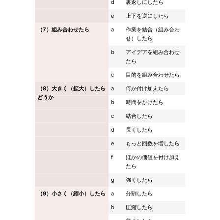
d
裏返しにしたら
e
上下を逆にしたら
（7）組み合わせたら
a
作業を結合（組み合わ
せ）したら
b
アイデアを組み合わせ
たら
c
目的を組み合わせたら
（8）大きく（拡大）したら
a
何か付け加えたら
どうか
b
時間をかけたら
c
結合したら
d
長くしたら
e
もっと回数を増したら
f
ほかの価値を付け加え
たら
g
強くしたら
（9）小さく（縮小）したら
a
分割したら
b
圧縮したら