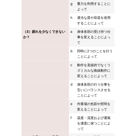
g
重力を利用することに
よって
h
適当な皿や容器を使用
することによって
（3）疲れを少なくできない
a
身体各部の受け持つ仕
か？
事を変えることによっ
て
b
同時に2つのことを行う
ことによって
c
動作を直線的でなくリ
ズミカルな曲線動作に
変えることによって
d
身体各部の行う仕事を
互いにバランスさせる
ことによって
e
作業場の色彩や照明を
変えることによって
f
温度・湿度および通風
を適度に保つことによ
って