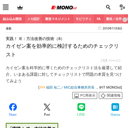
組み込み開発
メカ設計
製造マネジメント
モビリティ
FA
素材／化学
連載
2010年11月8日
実践！ IE：方法改善の技術（8）
カイゼン案を効率的に検討するためのチェックリ
スト
（1/3 ページ）
カイゼン案を科学的に導くためのチェックリスト法を厳選して紹
介。いまある課題に対してチェックリストで問題の本質を見つけ
てみよう
[
福田 祐二／MIC綜合事務所所長
，＠IT MONOist]
PC用表示
関連情報
Share
Post
LINE
Hatena