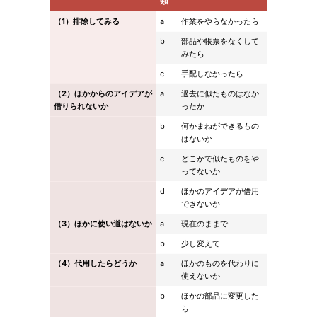
類
（1）排除してみる
a
作業をやらなかったら
b
部品や帳票をなくして
みたら
c
手配しなかったら
（2）ほかからのアイデアが
a
過去に似たものはなか
借りられないか
ったか
b
何かまねができるもの
はないか
c
どこかで似たものをや
ってないか
d
ほかのアイデアが借用
できないか
（3）ほかに使い道はないか
a
現在のままで
b
少し変えて
（4）代用したらどうか
a
ほかのものを代わりに
使えないか
b
ほかの部品に変更した
ら