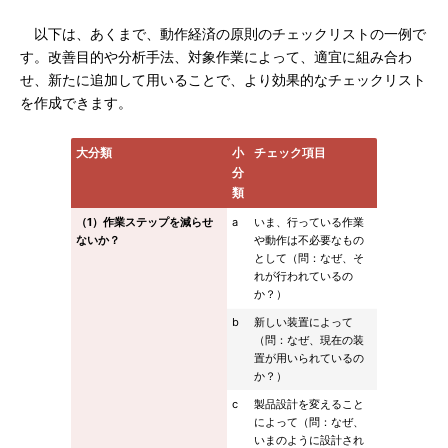
以下は、あくまで、動作経済の原則のチェックリストの一例で
す。改善目的や分析手法、対象作業によって、適宜に組み合わ
せ、新たに追加して用いることで、より効果的なチェックリスト
を作成できます。
大分類
小
チェック項目
分
類
（1）作業ステップを減らせ
a
いま、行っている作業
ないか？
や動作は不必要なもの
として（問：なぜ、そ
れが行われているの
か？）
b
新しい装置によって
（問：なぜ、現在の装
置が用いられているの
か？）
c
製品設計を変えること
によって（問：なぜ、
いまのように設計され