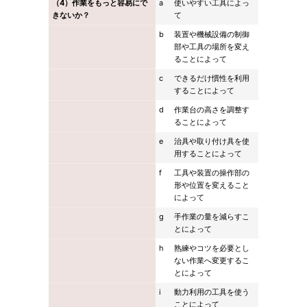
（4）作業をもっと容易にで
a
使いやすい工具によっ
きないか？
て
b
装置や機械設備の制御
部や工具の場所を変え
ることによって
c
できるだけ慣性を利用
することによって
d
作業台の高さを調整す
ることによって
e
治具や取り付け具を使
用することによって
f
工具や装置の操作部の
形や位置を変えること
によって
g
手作業の量を減らすこ
とによって
h
熟練やコツを必要とし
ない作業へ変更するこ
とによって
i
動力利用の工具を使う
ことによって