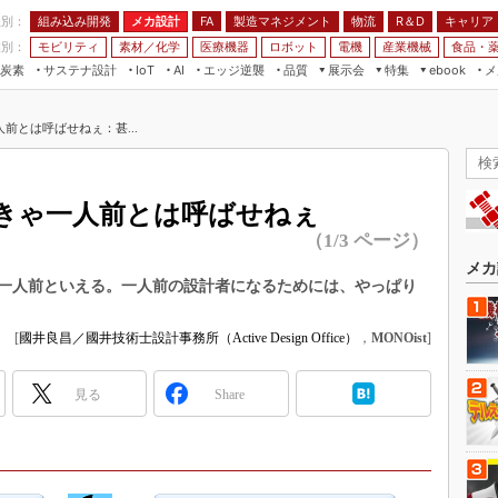
程別：
組み込み開発
メカ設計
製造マネジメント
物流
R＆D
キャリア
FA
業別：
モビリティ
素材／化学
医療機器
ロボット
電機
産業機械
食品・
炭素
サステナ設計
エッジ逆襲
品質
展示会
特集
メ
IoT
AI
ebook
伝承
組み込み開発
CEATEC
読者調査まとめ
編集後記
前とは呼ばせねぇ：甚...
JIMTOF
保全
メカ設計
つながるクルマ
組込み/エッジ コンピューティング
ス
 AI
製造マネジメント
5G
展＆IoT/5Gソリューション展
VR／AR
FA
きゃ一人前とは呼ばせねぇ
IIFES
モビリティ
フィールドサービス
（1/3 ページ）
国際ロボット展
素材／化学
FPGA
メカ
ジャパンモビリティショー
一人前といえる。一人前の設計者になるためには、やっぱり
組み込み画像技術
TECHNO-FRONTIER
組み込みモデリング
[
國井良昌／國井技術士設計事務所（Active Design Office）
，
MONOist
]
人テク展
Windows Embedded
スマート工場EXPO
見る
Share
車載ソフト開発
EdgeTech+
ISO26262
日本ものづくりワールド
無償設計ツール
AUTOMOTIVE WORLD