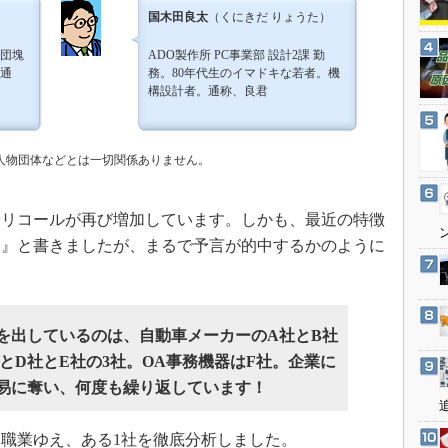
3Dプリンタ
国木田良太
（くにきだ りょうた）
産業オープンネット展
デジタルツインとCAE
団塊
ADO製作所 PC事業部 設計2課 勤
S＆OP
通
務。80年代生のイマドキな若者。機
構設計者。通称、良君
インダストリー4.0
イノベーション
の人物団体などとは一切関係ありません。
製造業ビッグデータ
メイドインジャパン
やリコールが再び増加しています。しかも、最近の特徴
植物工場
す』と書きましたが、まるで予言が的中するかのように
知財マネジメント
海外生産
グローバル設計・開発
を出しているのは、自動車メーカーのA社とB社
制御セキュリティ
とD社とE社の3社。OA事務機器はF社。企業に
新型コロナへの対応
易に奪い、何度も繰り返しています！
職業ゆえ、ある1社を徹底分析しました。