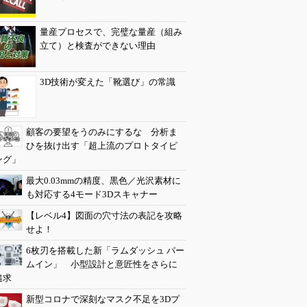
量産プロセスで、完璧な量産（組み
立て）と検査ができない理由
3D技術が変えた「靴選び」の常識
顧客の要望をうのみにするな 分析ま
ひを抜け出す「超上流のプロトタイピ
ング」
最大0.03mmの精度、黒色／光沢素材に
も対応する4モード3Dスキャナー
【レベル4】図面の穴寸法の表記を攻略
せよ！
6枚刃を搭載した新「ラムダッシュ パー
ムイン」 小型設計と意匠性をさらに
追求
新型コロナで深刻なマスク不足を3Dプ