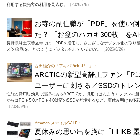
利用する観光客の利用を見込む。
（2026/7/9）
お寺の副住職が「PDF」を使い
た？ 「お盆のハガキ300枚」をA
長野県浄土宗善立寺では、PDFを活用し、さまざまなデジタル化の取り組
ス”の業務を、どのようにデジタル化しているのか。
（2026/6/26）
古田雄介の「アキバPickUP！」：
ARCTICの新型高静圧ファン「P12/
ユーザーに刺さる／SSDのトレ
性能と費用対効果で定評のあるARCTICが、汎用（はんよう）ファンの
からはPCIe 5.0とPCIe 4.0対応のSSDが登場するなど、夏休み明け
（2025/9/8）
Amazon スマイルSALE：
夏休みの思い出を胸に「HHKB 