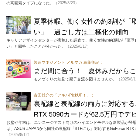
の高画素タイプになった。
（2025/8/23）
夏季休暇、働く女性の約3割が「
い」 過ごし方は二極化の傾向
キャリアデザインセンターが実施した調査で、働く女性の約3割が「夏季
い」と回答したことが分かった。
（2025/8/17）
製造マネジメント メルマガ 編集後記：
まだ間に合う！ 夏休みだから
モノづくりの知見で親子交流を図りませんか。
（2025/8/
古田雄介の「アキバPickUP！」：
裏配線と表配線の両方に対応するASU
RTX 5090カードが62.5万円で
お盆や年末は、エンスージアスト向けのハイエンドモデルな新製品が登
は、ASUS JAPANから同社の裏配線「BTFにも」対応するGeForce RT
（2025/8/12）