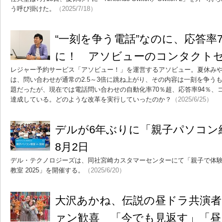
う呼び掛けた。
（2025/7/18）
“一刻を争う電話”なのに、応答率7
に！ アソビューのコンタクト
レジャー予約サービス「アソビュー！」を運営するアソビュー。夏休み
は、問い合わせが通常の2.5～3倍に跳ね上がり、その内容は一刻を争う
題だったが、現在では電話問い合わせの自動化率70％超、応答率94％、
達成している。どのような改革を実行していったのか？
（2025/6/25）
デルが6年ぶりに「親子パソコ
8月2日
デル・テクノロジーズは、同社宮崎カスタマーセンターにて「親子で体験！
教室 2025」を開催する。
（2025/6/20）
大沢あかね、伝説の昼ドラ共演者
ァン歓喜 「今でも見返す」「