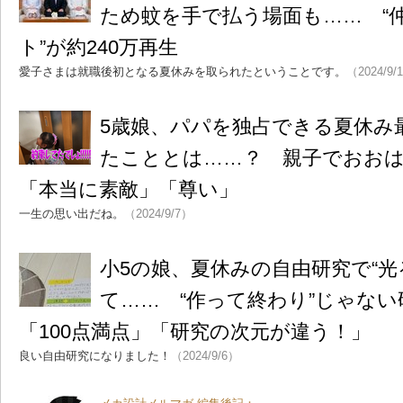
ため蚊を手で払う場面も…… “
ト”が約240万再生
愛子さまは就職後初となる夏休みを取られたということです。
（2024/9/
5歳娘、パパを独占できる夏休み
たこととは……？ 親子でおお
「本当に素敵」「尊い」
一生の思い出だね。
（2024/9/7）
小5の娘、夏休みの自由研究で“光
て…… “作って終わり”じゃな
「100点満点」「研究の次元が違う！」
良い自由研究になりました！
（2024/9/6）