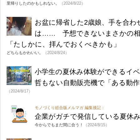
里帰りしたのかもしれない。
（2024/8/22）
お盆に帰省した2歳娘、手を合わ
は…… 予想できないまさかの
「たしかに、拝んでおくべきかも」
どちらもかわいい。
（2024/8/24）
小学生の夏休み体験ができるイ
哲もない自動販売機で「ある動作
（2024/8/17）
モノづくり総合版メルマガ 編集後記：
企業がガチで発信している夏休
今からでもまだ間に合う！
（2024/8/15）