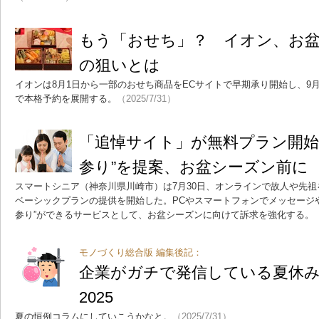
もう「おせち」？ イオン、お
の狙いとは
イオンは8月1日から一部のおせち商品をECサイトで早期承り開始し、9月1
で本格予約を展開する。
（2025/7/31）
「追悼サイト」が無料プラン開始
参り”を提案、お盆シーズン前に
スマートシニア（神奈川県川崎市）は7月30日、オンラインで故人や先
ベーシックプランの提供を開始した。PCやスマートフォンでメッセージ
参り”ができるサービスとして、お盆シーズンに向けて訴求を強化する。
モノづくり総合版 編集後記：
企業がガチで発信している夏休
2025
夏の恒例コラムにしていこうかなと。
（2025/7/31）