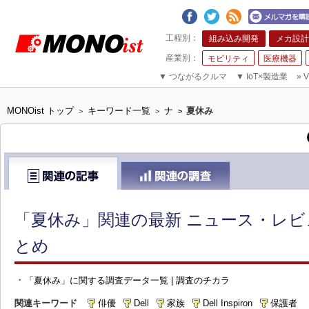
組み込み開発
メカ設計
モビリティ
医療機器
▼
つながるクルマ
▼
IoT×製造業
»
V
MONOist トップ
キーワード一覧
ナ
夏休み
>
>
>
「夏休み」関連の最新 ニュース・レビ
とめ
・
「夏休み」に関する調査データ一覧 | 調査のチカラ
関連キーワード
俳優
Dell
家族
Dell Inspiron
保護者