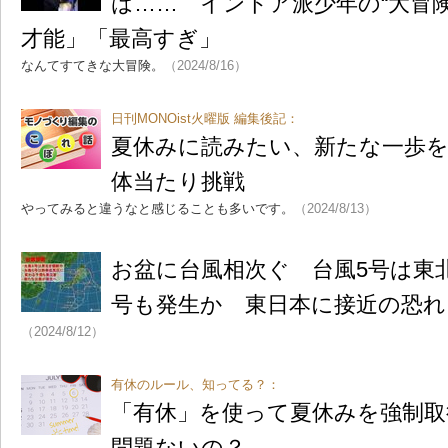
は…… インドア派少年の“大冒
才能」「最高すぎ」
なんてすてきな大冒険。
（2024/8/16）
日刊MONOist火曜版 編集後記：
夏休みに読みたい、新たな一歩を
体当たり挑戦
やってみると違うなと感じることも多いです。
（2024/8/13）
お盆に台風相次ぐ 台風5号は東
号も発生か 東日本に接近の恐れ
（2024/8/12）
有休のルール、知ってる？：
「有休」を使って夏休みを強制取
問題ないの？