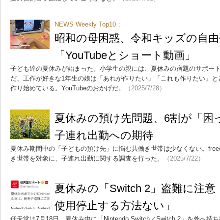
NEWS Weekly Top10：
昭和の母困惑、令和キッズの自由
「YouTubeとショート動画」
子ども達の夏休みが始まった。小学生の親には、夏休みの宿題のサポー
だ、工作が好きな1年生の娘は「あれが作りたい」「これも作りたい」と
作り始めている。YouTubeのおかげだ。
（2025/7/28）
夏休みの預け先問題、6割が「困
子連れ出勤への期待
夏休み期間中の「子どもの預け先」に悩む共働き世帯は少なくない。fre
き世帯を対象に、子連れ出勤に関する調査を行った。
（2025/7/22）
夏休みの「Switch 2」盗難に
使用停止する方法ない」
任天堂は7月18日、夏休み中に「Nintendo Switch／Switch 2」を