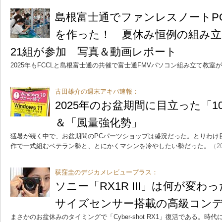
島根富士通でファンレスノートPC「F
を作った！ 夏休み恒例の組み立
21組が参加 写真＆動画レポート
2025年もFCCLと島根富士通の共催で富士通FMVパソコン組み立て教室
古田雄介の週末アキバ速報：
2025年のお盆期間に目立った「
＆「風量強化勢」
猛暑が続く中で、お盆期間のPCパーツショップは盛況だった。とりわけ
作で一式組むベテラン勢と、とにかくマシンを冷やしたい勢だった。
（20
荻窪圭のデジカメレビュープラス：
ソニー「RX1R III」は何が変わ
サイズセンサー搭載の高級コン
まさかのお盆休みのタイミングで「Cyber-shot RX1」復活である。時