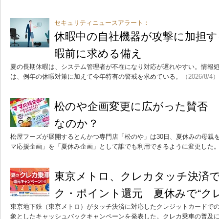
セキュリティニュースアラート：
休暇中の自社機器が攻撃に加担する
暇前に求める備え
夏の長期休暇は、システム管理者が不在になり対応が遅れやすい。情報
は、例年の休暇対策に加えて今年特有の警戒を求めている。
（2026/8/4）
松のや企画変更に広がった賛否 
なのか？
松屋フーズが展開するとんかつ専門店「松のや」は30日、夏休みの母親
マ応援企画」を「夏休み企画」として誰でも利用できるように変更した
東京メトロ、クレカタッチ決済
ク・ポイント還元 夏休みで“ク
東京地下鉄（東京メトロ）がタッチ決済に対応したクレジットカードで
象としたキャッシュバックキャンペーンを発表した。クレカ乗車の普及