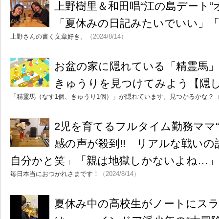
上野樹里＆和田唱“江の島デート
「夏休みの日記みたいでいい」
上野さんの書く文章好き。
（2024/8/14）
お盆の家に隠れている「精霊馬
きゅうりを見つけてみよう【隠
「精霊馬（なす1個、きゅうり1個）」が隠れています。見つかるかな？
（
2児を育てるフルタイム勤務ママ“
感の声が殺到!! リアルな戦い
自分かと笑」「親は地獄しかないよね…」
毎日本当におつかれさまです！
（2024/8/14）
夏休み中の高校生がノートにス