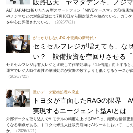
販路拡大 ヤマダデンキ、ノジ
ALT JAPANは折りたたみ型スマートフォン「MIVEケースマ」の取扱
やノジマなどの対象店舗にて7月10日から順次販売を始めている。ガラ
を中心に評価されている。
（2026/7/21）
がっかりしないDX 小売業の新時代：
セミセルフレジが増えても、な
い？ 設備投資を空回りさせる
セミセルフレジは有人レジと比較して作業効率は「1.5倍超」向上する
運営でレジ人時生産性の削減効果が実際の数字よりも低くなるケースが
（2026/7/21）
重いデータ変換処理を廃止
トヨタが直面したRAGの限界 AWS
実現するエージェント型AIとは
外部データを取り込んでAIモデルの精度を上げるRAGは、頻繁な情報更
くなる弱点がある。トヨタ北米法人は販売店向けAIツールにおいて、こ
か。
（2026/7/21）