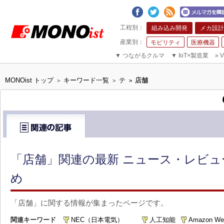
組み込み開発
メカ設計
モビリティ
医療機器
▼
つながるクルマ
▼
IoT×製造業
»
V
MONOist トップ
キーワード一覧
テ
店舗
>
>
>
「店舗」関連の最新 ニュース・レビュ
め
「店舗」に関する情報が集まったページです。
関連キーワード
NEC（日本電気）
人工知能
Amazon Web