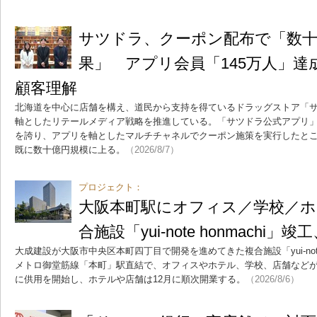
サツドラ、クーポン配布で「数
果」 アプリ会員「145万人」
顧客理解
北海道を中心に店舗を構え、道民から支持を得ているドラッグストア「
軸としたリテールメディア戦略を推進している。「サツドラ公式アプリ」
を誇り、アプリを軸としたマルチチャネルでクーポン施策を実行したと
既に数十億円規模に上る。
（2026/8/7）
プロジェクト：
大阪本町駅にオフィス／学校／ホ
合施設「yui-note honmachi」
大成建設が大阪市中央区本町四丁目で開発を進めてきた複合施設「yui-note 
メトロ御堂筋線「本町」駅直結で、オフィスやホテル、学校、店舗などが
に供用を開始し、ホテルや店舗は12月に順次開業する。
（2026/8/6）