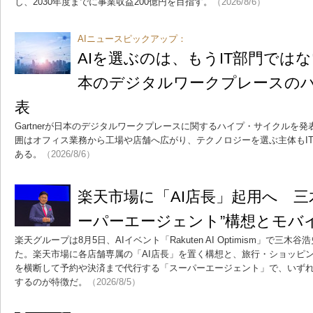
し、2030年度までに事業収益200億円を目指す。
（2026/8/6）
AIニュースピックアップ：
AIを選ぶのは、もうIT部門ではない
本のデジタルワークプレースの
表
Gartnerが日本のデジタルワークプレースに関するハイプ・サイクルを発
囲はオフィス業務から工場や店舗へ広がり、テクノロジーを選ぶ主体もI
ある。
（2026/8/6）
楽天市場に「AI店長」起用へ 三
ーパーエージェント”構想とモバ
楽天グループは8月5日、AIイベント「Rakuten AI Optimism」で三
た。楽天市場に各店舗専属の「AI店長」を置く構想と、旅行・ショッピン
を横断して予約や決済まで代行する「スーパーエージェント」で、いず
するのが特徴だ。
（2026/8/5）