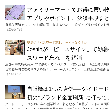
ファミリーマートでお得に買い
アプリやポイント、決済手段まとめ
身近な店舗で少しでもお得に買い物するために、公式アプリやポイント
（2026/7/29）
現場の「パスワード忘れ」をどうなくすか
Joshinが「ピースサイン」で勤
スワード忘れ」を解消
店舗や事業所の共用PCで多発する「パスワード忘れ」は、IT担当者の
る労働時間管理のリスクを招く。Joshinがジェスチャーと顔認証の組
（2026/7/29）
自販機は1つの店舗──ダイドー
初の“ブランド全面刷新”に打って
ダイドードリンコが1975年の創業以来、初となる「商品ブランドの全面
ブレンドコーヒー」などの個別商品単位での訴求から「DyDo」という