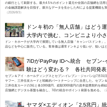
の銀行として刷新する。最大4.5％のポイント還元や全国の店舗網を活
の金融課題解決を目指す。膨大なデータを生かしたAIによる提案機能も
（2026/8/3）
ドンキ初の「無人店舗」はどう
大学内で挑む、コンビニより小
ドン・キホーテが大学内で展開している無人店舗「キャンパスドンキ」
品などを中心に販売している。客単価は通常ドンキより低いが、狙いは
7iDがPayPay IDへ統合 セブ
験はどう変わる？ 各社共同発表
セブン＆アイ・ホールディングスとセブン-イレブン・ジャパンは7月31日、ソ
ヤフー、三井住友カードと戦略的パートナーシップに合意した。セブン＆ア
三井住友カードの3社と各1000億円、総額3000億円の資本提携契約を締
店舗網とデジタル基盤を融合し、7iDの統合やポイント刷新を進める。
（2
ヤマダ×エディオン「2.5兆円」