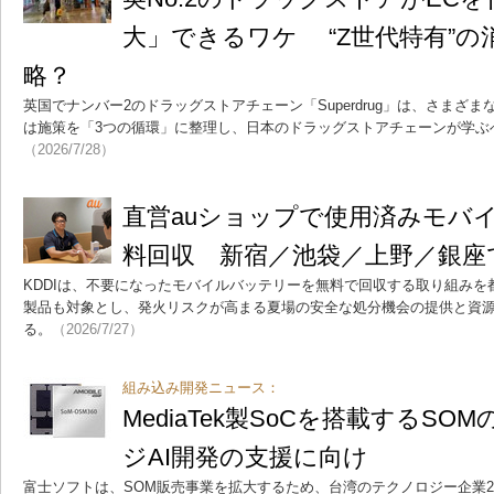
大」できるワケ “Z世代特有”の
略？
英国でナンバー2のドラッグストアチェーン「Superdrug」は、さまざ
は施策を「3つの循環」に整理し、日本のドラッグストアチェーンが学ぶ
（2026/7/28）
直営auショップで使用済みモバ
料回収 新宿／池袋／上野／銀座で
KDDIは、不要になったモバイルバッテリーを無料で回収する取り組み
製品も対象とし、発火リスクが高まる夏場の安全な処分機会の提供と資
る。
（2026/7/27）
組み込み開発ニュース：
MediaTek製SoCを搭載するS
ジAI開発の支援に向け
富士ソフトは、SOM販売事業を拡大するため、台湾のテクノロジー企業