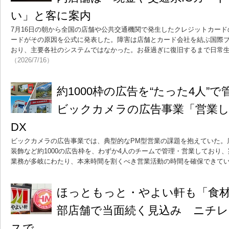
い」と客に案内
7月16日の朝から全国の店舗や公共交通機関で発生したクレジットカー
ードがその原因を公式に発表した。障害は店舗とカード会社を結ぶ国際
おり、主要各社のシステムではなかった。お昼過ぎに復旧するまで日常
（2026/7/16）
約1000枠の広告を“たった4人”
ビックカメラの広告事業「営業
DX
ビックカメラの広告事業では、典型的なPM型営業の課題を抱えていた。
装飾など約1000の広告枠を、わずか4人のチームで管理・営業しており
業務が多岐にわたり、本来時間を割くべき営業活動の時間を確保できて
ほっともっと・やよい軒も「食
部店舗で当面続く見込み ニチ
スで