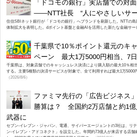
「ドコモの銀行」実店舗での対面
――NTT社長 “人にやさしいサ
住信SBIネット銀行が「ドコモの銀行」へブランドを刷新した。NTTの
体制拡大を表明した。dポイント基盤と金融AIを活用した新たな金融サー
千葉県で10％ポイント還元のキ
ペーン 最大1万5000円相当、7
千葉県は、対象店舗でのキャッシュレス決済により購入額の最大10％相
する。主要5種類の決済サービスが対象で、全て利用すれば最大1万500
（2026/8/6）
ファミマ先行の「広告ビジネス
勝算は？ 全国約2万店舗と約1
武器に
セブン‐イレブン・ジャパン、電通、サイバーエージェントの3社は、リ
ン‐イレブン・アドコネクト」を設立した。年間約73億人が来店する店舗網