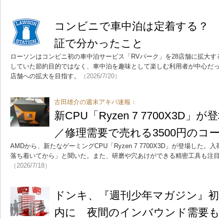
コンビニで車中泊は定着する？ 
証で分かったこと
ローソンはコンビニ初の車中泊サービス「RVパーク」を28店舗に拡大す
していた節約目的ではなく、車中泊を趣味として楽しむ利用者が中心だっ
店舗への拡大を目指す。
（2026/7/20）
古田雄介の週末アキバ速報：
新CPU「Ryzen 7 7700X3D
／修理需要で売れる3500円のコ
AMDから、新たなゲーミングCPU「Ryzen 7 7700X3D」が登場し
落ち着いてから」と聞いた。また、研磨や穴あけができる精密工具も注
（2026/7/18）
ドンキ、『週刊少年マガジン』
内に 夜間のインバウンド需要