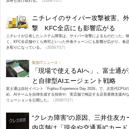
加券も受け取れる。
（2026/7/17）
ニチレイのサイバー攻撃被害、
撃 KFC全店にも影響広がる
ニチレイが公表したシステム障害は、サイバー攻撃によるものだった。
く、KFC全店舗やくら寿司といった外食チェーンにも影響が広がり、食
き彫りになっている。
（2026/7/17）
製造ITニュース：
「現場で使えるAIへ」、富士通が
と自律型AIエージェント戦略
富士通は自社イベント「Fujitsu Experience Day 2026」で、次世代CPU
め、AIチームを自律生成する技術や、実店舗で検証する店長業務支援AI
リューションを公開した。
（2026/7/17）
“クレカ障害”の原因、三井住友
内店舗は「現金や交通系ICカー