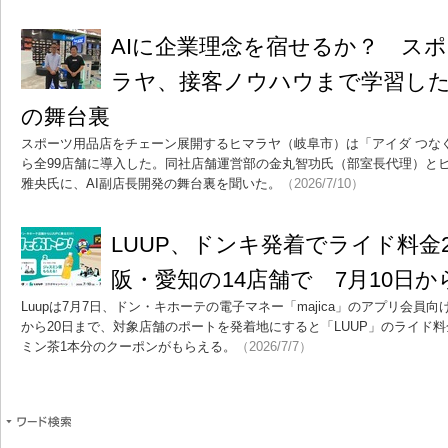
AIに企業理念を宿せるか？ ス
ラヤ、接客ノウハウまで学習した
の舞台裏
スポーツ用品店をチェーン展開するヒマラヤ（岐阜市）は「アイダ つなぐ」
ら全99店舗に導入した。同社店舗運営部の金丸智功氏（部室長代理）と
雅央氏に、AI副店長開発の舞台裏を聞いた。
（2026/7/10）
LUUP、ドンキ発着でライド料金
阪・愛知の14店舗で 7月10日か
Luupは7月7日、ドン・キホーテの電子マネー「majica」のアプリ会員
から20日まで、対象店舗のポートを発着地にすると「LUUP」のライド料
ミン茶1本分のクーポンがもらえる。
（2026/7/7）