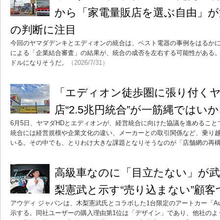
から「家電量販店を選ぶ自由」が
の判断に注目
今回のヤマダデンキとエディオンの統合は、ベスト電器の事例をはるか
による「企業結合審査」の結果が、統合の成否を左右する可能性がある
ドルになりそうだ。
（2026/7/31）
「エディオン徒歩圏に張り付く
店“2.5兆円統合”が一筋縄ではい
6月5日、ヤマダHDとエディオンが、経営統合に向けた協議を進めるこ
統合には経営規模や企業文化の違い、メーカーとの取引関係など、乗り
いる。その中でも、とりわけ大きな課題となりそうなのが「店舗網の再
高級車なのに「目立たない」が
梨憲武と示す“売り込まない”顧客
アウディ ジャパンは、木梨憲武氏とコラボした1台限定のアートカー「Au
示する。同社ユーザーの購入理由第1位は「デザイン」であり、他社のよ