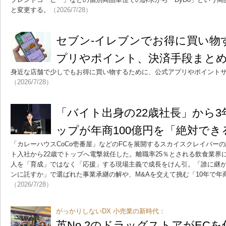
と変更する。
（2026/7/28）
セブン-イレブンでお得に買い物
プリやポイント、決済手段まとめ【
身近な店舗で少しでもお得に買い物するために、公式アプリやポイント
（2026/7/28）
「バイト出身の22歳社長」から3
ップが年商100億円を「絶対で
「カレーハウスCoCo壱番屋」などのFCを展開するスカイスクレイパー
ト入社から22歳でトップへ電撃就任した。離職率25％とされる飲食業界
人を「育成」ではなく「応援」する現場主義で成長をけん引。「誰に継
ンに託すか」で選ばれた事業承継の解や、M&Aを交えて挑む「10年で年商
（2026/7/28）
がっかりしないDX 小売業の新時代：
英No.2のドラッグストアがEC