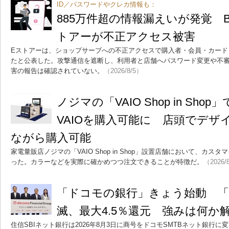
ID／パスワードやクレカ情報も：
885万件超の情報漏えいが発覚 B
トアーが不正アクセス被害
Eストアーは、ショップサーブへの不正アクセスで購入者・会員・カード・
たと公表した。攻撃通信を遮断し、利用者と店舗へパスワード変更や不
害の報告は確認されていない。
（2026/8/5）
ノジマの「VAIO Shop in Sh
VAIOを購入可能に 店頭でデザ
ながら購入可能
家電量販店ノジマの「VAIO Shop in Shop」設置店舗において、カス
った。カラーなどを実際に確かめつつ注文できることが特徴だ。
（2026/
「ドコモの銀行」きょう始動 「d 
滅、最大4.5％還元 強みは何か
住信SBIネット銀行は2026年8月3日に商号をドコモSMTBネット銀行