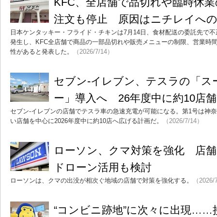
KFC、全店舗で品切れや臨時休
注文も停止 原因はニチレイへ
日本ケンタッキー・フライド・チキンは7月14日、食材配送の委託先で
発生し、KFC全店舗で商品の一部品切れや販売メニューの制限、営業時
性があると発表した。
（2026/7/14）
セブン-イレブン、テスラの「ス
ー」導入へ 26年度中に約10店舗
セブン-イレブンの店舗でテスラ車の急速充電が可能になる。第1号は神
い店舗を中心に2026年度中に約10店へ広げる計画だ。
（2026/7/14）
ローソン、クマ対策を強化 店舗
ドローン活用も検討
ローソンは、クマの出没が相次ぐ地域の店舗で対策を強化する。
（2026/
“コンビニ跡地”に次々に出現…