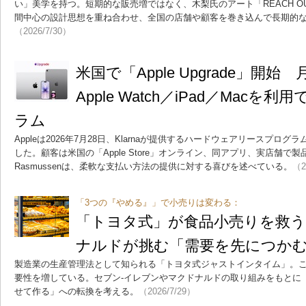
い」美学を持つ。短期的な販売増ではなく、木梨氏のアート「REACH O
間中心の設計思想を重ね合わせ、全国の店舗や顧客を巻き込んで長期的
（2026/7/30）
米国で「Apple Upgrade」開始 
Apple Watch／iPad／Mac
ラム
Appleは2026年7月28日、Klarnaが提供するハードウェアリースプログラム「
した。顧客は米国の「Apple Store」オンライン、同アプリ、実店舗で製品を
Rasmussenは、柔軟な支払い方法の提供に対する喜びを述べている。
（2
「3つの『やめる』」で小売りは変わる：
「トヨタ式」が食品小売りを救
ナルドが挑む「需要を先につか
製造業の生産管理法として知られる「トヨタ式ジャストインタイム」。
要性を増している。セブン‐イレブンやマクドナルドの取り組みをもとに
せて作る」への転換を考える。
（2026/7/29）