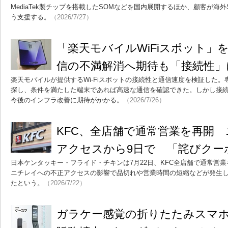
MediaTek製チップを搭載したSOMなどを国内展開するほか、顧客が海
う支援する。
（2026/7/27）
「楽天モバイルWiFiスポット」
信の不満解消へ期待も「接続性」
楽天モバイルが提供するWi-Fiスポットの接続性と通信速度を検証した
探し、条件を満たした端末であれば高速な通信を確認できた。しかし接
今後のインフラ改善に期待がかかる。
（2026/7/26）
KFC、全店舗で通常営業を再開
アクセスから9日で 「詫びクー
日本ケンタッキー・フライド・チキンは7月22日、KFC全店舗で通常営
ニチレイへの不正アクセスの影響で品切れや営業時間の短縮などが発生
たという。
（2026/7/22）
ガラケー感覚の折りたたみスマホ