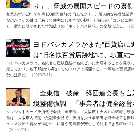
り」、脅威の展開スピードの裏側
創業わずか13年で年商100億円目前の「ほねごり」。属人的な接骨院業
なのか？その鍵は「あえて便利にしすぎないDX」と独自の「コンビニ跡
と、新たに明かされた常識破りの「キャンパス構想」の全貌に迫る。
（20
ヨドバシカメラがまた“百貨店に
は“旧名鉄百貨店跡地”に、駅直結
ヨドバシカメラは、名鉄名古屋駅直結の名鉄ビルに出店することを発表
定しており、地下1階から4階までのフロアで展開する。一等地の百貨店
勢に注目だ。
（2026/7/11）
「全東信」破産 経団連会長も言
境整備強調 「事業者は健全経営
クレジットカード決済代行会社「全東信」（大阪市中央区）の破産手続
長は、大阪市内で開いた記者会見で「決済を扱う事業者は健全経営を徹
ュレス決済の普及が進む中、店舗や消費者が安心して利用できる環境づ
（2026/7/10）