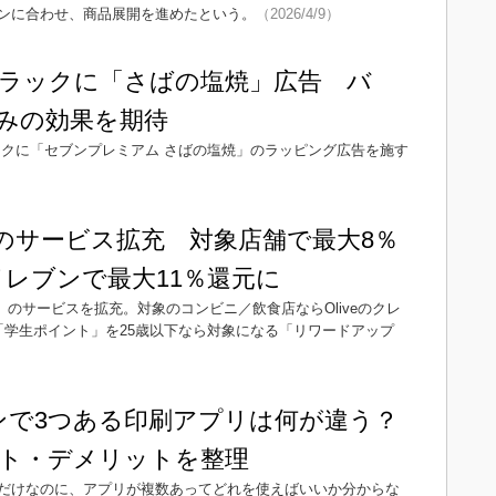
ンに合わせ、商品展開を進めたという。
（2026/4/9）
ラックに「さばの塩焼」広告 バ
みの効果を期待
ックに「セブンプレミアム さばの塩焼」のラッピング広告を施す
のサービス拡充 対象店舗で最大8％
イレブンで最大11％還元に
」のサービスを拡充。対象のコンビニ／飲食店ならOliveのクレ
「学生ポイント」を25歳以下なら対象になる「リワードアップ
ンで3つある印刷アプリは何が違う？
ト・デメリットを整理
だけなのに、アプリが複数あってどれを使えばいいか分からな