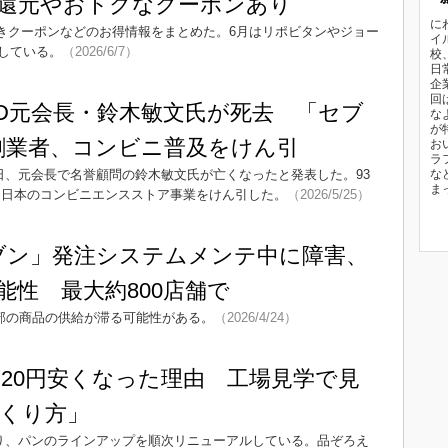
％還元やおトクなクーポンあり
に
引きクーポンなどのお得情報をまとめた。6月はリポビタンやジョー
イ
している。
（2026/6/7）
校
日
企
回
D元会長・鈴木敏文氏が死去 「セブ
な
が
創業者、コンビニ普及をけん引
お
ラ
日、元会長で名誉顧問の鈴木敏文氏が亡くなったと発表した。93
な
ま
、日本のコンビニエンスストア事業をけん引した。
（2026/5/25）
ブン」発注システムメンテ中に障害、
能性 最大約800店舗で
一部の商品の供給が滞る可能性がある。
（2026/4/24）
20円安くなった理由 工場見学で見
くり方」
より、パンのラインアップを順次リニューアルしている。品ぞろえ