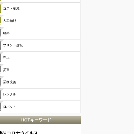
コスト削減
人工知能
建築
プリント基板
売上
災害
業務改善
レンタル
ロボット
HOTキーワード
新型コロナウイルス