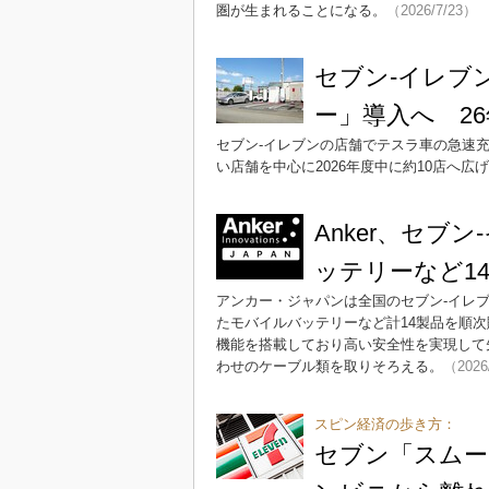
圏が生まれることになる。
（2026/7/23）
セブン-イレブ
ー」導入へ 26
セブン-イレブンの店舗でテスラ車の急速
い店舗を中心に2026年度中に約10店へ広
Anker、セブ
ッテリーなど1
アンカー・ジャパンは全国のセブン-イレ
たモバイルバッテリーなど計14製品を順
機能を搭載しており高い安全性を実現して
わせのケーブル類を取りそろえる。
（2026
スピン経済の歩き方：
セブン「スムー