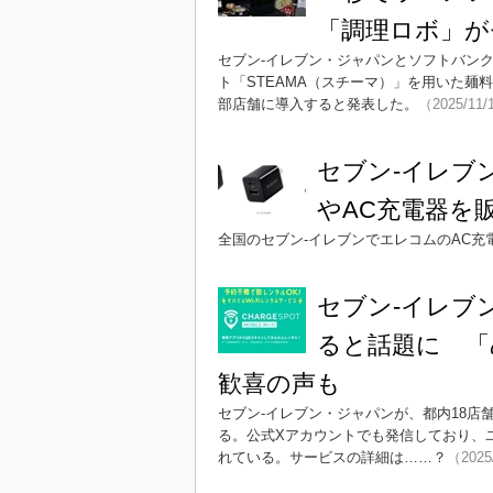
「調理ロボ」が
セブン-イレブン・ジャパンとソフトバン
ト「STEAMA（スチーマ）」を用いた麺
部店舗に導入すると発表した。
（2025/11/
セブン-イレブ
やAC充電器を
全国のセブン-イレブンでエレコムのAC
セブン-イレブン
ると話題に 「
歓喜の声も
セブン-イレブン・ジャパンが、都内18店舗
る。公式Xアカウントでも発信しており、
れている。サービスの詳細は……？
（2025