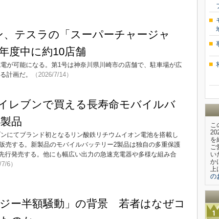
ン、テスラの「スーパーチャージャ
年度中に約10店舗
充電が可能になる。第1号は神奈川県川崎市の店舗で、駐車場が広
げる計画だ。
（2026/7/14）
ン-イレブンで買える長寿命モバイルバ
4製品
こ
2
ブンにてブランド初となるリン酸鉄リチウムイオン電池を搭載し
を
次販売する。新製品のモバイルバッテリー2製品は独自の多重保護
ご
先行発売する。他にも幅広い出力の急速充電器や多様な組み合
い
か
/7/6）
上
の
ジー半額騒動」の背景 若者はなぜコ