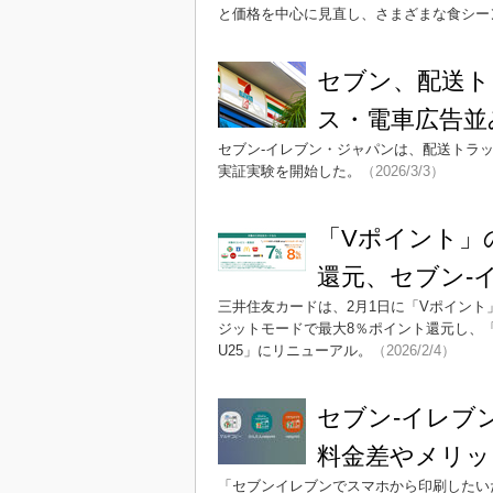
と価格を中心に見直し、さまざまな食シー
セブン、配送ト
ス・電車広告並
セブン-イレブン・ジャパンは、配送トラ
実証実験を開始した。
（2026/3/3）
「Vポイント」
還元、セブン-
三井住友カードは、2月1日に「Vポイント
ジットモードで最大8％ポイント還元し、
U25」にリニューアル。
（2026/2/4）
セブン-イレブ
料金差やメリッ
「セブンイレブンでスマホから印刷したい