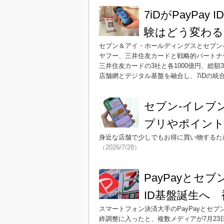
7iDがPayPa
験はどう変わる
セブン＆アイ・ホールディングスとセブン-イ
ヤフー、三井住友カードと戦略的パートナー
三井住友カードの3社と各1000億円、総額
店舗網とデジタル基盤を融合し、7iDの統
セブン-イレブ
プリやポイント
身近な店舗で少しでもお得に買い物するた
（2026/7/28）
PayPayとセ
ID基盤誕生へ
スマートフォン決済大手のPayPayとセ
終調整に入ったと、複数メディアが7月23