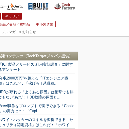
キャリア
食品／薬品／衣料品
中小製造業
▼
メルマガ
»
お知らせ
推奨コンテンツ（
TechTargetジャパン
提供）
「ICT製品／サービス 利用実態調査」に関す
るアンケート
“年収2000万円”を超える「ITエンジニア職
種」はこれだ：「稼げるIT系職種...
HDDが壊れる「よくある原因」は衝撃でも熱
でもない“あれ”：HDD故障の原因と...
Excel操作をプロンプトで実行できる「Copilo
t」の実力は？：「Copi...
ホワイトハッカーのスキルを習得できる「セ
キュリティ認定資格」はこれだ：「ホワイ...