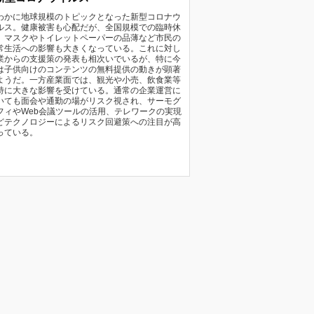
わかに地球規模のトピックとなった新型コロナウ
ルス。健康被害も心配だが、全国規模での臨時休
、マスクやトイレットペーパーの品薄など市民の
常生活への影響も大きくなっている。これに対し
業からの支援策の発表も相次いでいるが、特に今
は子供向けのコンテンツの無料提供の動きが顕著
ようだ。一方産業面では、観光や小売、飲食業等
特に大きな影響を受けている。通常の企業運営に
いても面会や通勤の場がリスク視され、サーモグ
フィやWeb会議ツールの活用、テレワークの実現
どテクノロジーによるリスク回避策への注目が高
っている。