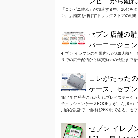
ンビニから離
「コンビニ離れ」が加速する中、10代を
ン。店舗数を伸ばすドラッグストアの戦略
セブン店舗の購
バーエージェン
セブン-イレブンの全国約2万2000店舗と
リでの広告配信から購買効果の検証までを
コレがたったの36
ケース、セブン
1994年に発売された初代プレイステー
チクッションケースBOOK」が、7月6日
用的な設計で、価格は3630円である。セ
セブン-イレブ