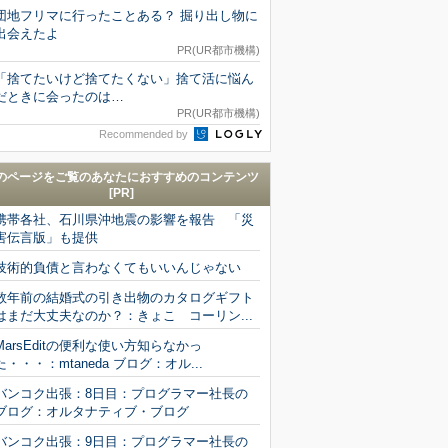
団地フリマに行ったことある？ 掘り出し物に
出会えたよ
PR(UR都市機構)
「捨てたいけど捨てたくない」捨て活に悩ん
だときに会ったのは…
PR(UR都市機構)
Recommended by
のページをご覧のあなたにおすすめのコンテンツ
[PR]
携帯各社、石川県沖地震の影響を報告 「災
害伝言版」も提供
技術的負債と言わなくてもいいんじゃない
数年前の結婚式の引き出物のカタログギフト
はまだ大丈夫なのか？：きょこ コーリン...
MarsEditの便利な使い方知らなかっ
た・・・：mtaneda ブログ：オル...
バンコク出張：8日目：プログラマー社長の
ブログ：オルタナティブ・ブログ
バンコク出張：9日目：プログラマー社長の