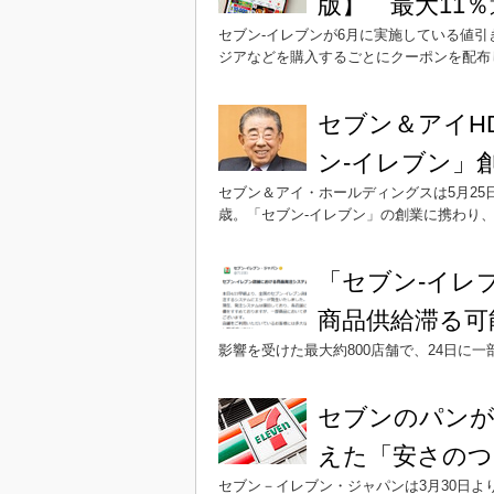
版】 最大11
セブン-イレブンが6月に実施している値
ジアなどを購入するごとにクーポンを配布
セブン＆アイH
ン-イレブン」
セブン＆アイ・ホールディングスは5月25
歳。「セブン-イレブン」の創業に携わり
「セブン-イレ
商品供給滞る可
影響を受けた最大約800店舗で、24日に
セブンのパンが
えた「安さのつ
セブン－イレブン・ジャパンは3月30日