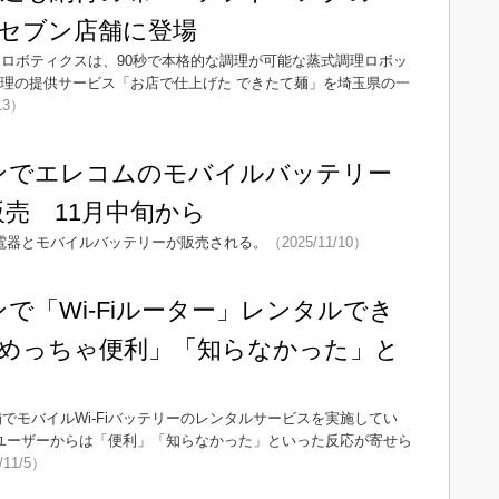
セブン店舗に登場
クロボティクスは、90秒で本格的な調理が可能な蒸式調理ロボッ
料理の提供サービス「お店で仕上げた できたて麺」を埼玉県の一
13）
ンでエレコムのモバイルバッテリー
販売 11月中旬から
充電器とモバイルバッテリーが販売される。
（2025/11/10）
で「Wi-Fiルーター」レンタルでき
めっちゃ便利」「知らなかった」と
でモバイルWi-Fiバッテリーのレンタルサービスを実施してい
ユーザーからは「便利」「知らなかった」といった反応が寄せら
/11/5）