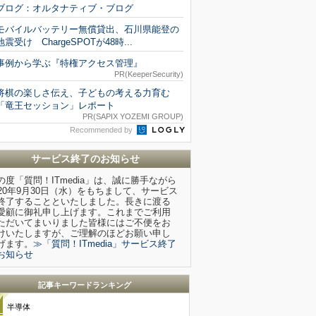
ブログ：オルタナティブ・ブログ
モバイルバッテリー無償貸出、石川県能登の
地震受け ChargeSPOTが48時...
事例から学ぶ『特権アクセス管理』
PR(KeeperSecurity)
将棋の楽しさ伝え、子どもの考える力育む
「竜王セッション」レポート
PR(SAPIX YOZEMI GROUP)
Recommended by
サービス終了のお知らせ
の度「質問！ITmedia」は、誠に勝手ながら
020年9月30日（水）をもちまして、サービス
終了することといたしました。長きに渡る
愛顧に御礼申し上げます。これまでご利用
ただいてまいりました皆様にはご不便をお
けいたしますが、ご理解のほどお願い申し
げます。
≫「質問！ITmedia」サービス終了
お知らせ
記事キーワードランキング
半導体