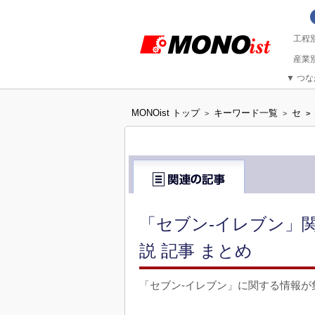
▼
つな
MONOist トップ
キーワード一覧
セ
>
>
>
「セブン-イレブン」
説 記事 まとめ
「セブン-イレブン」に関する情報が