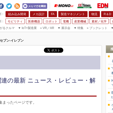
組み込み開発
メカ設計
FA
製造マネジメント
物流
R＆D
モビリティ
医療機器
ロボット
電機
産業機械
素材／化学
がるクルマ
▼
IoT×製造業
»
VR／AR
▼
展示会
▼
特集
»
ブックレット
セブン-イレブン
関連の最新 ニュース・レビュー・解
集まったページです。