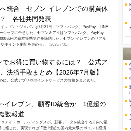
y IDへ統合 セブン-イレブンでの購買体
？ 各社共同発表
レブン・ジャパンは7月31日、ソフトバンク、PayPay、LINE
シップに合意した。セブン＆アイはソフトバンク、PayPay、
3000億円の資本提携契約を締結した。セブン-イレブンのリアル
合やポイント刷新を進める。
（2026/7/31）
こ
ンでお得に買い物するには？ 公式ア
、決済手段まとめ【2026年7月版】
めに、公式アプリやポイントサービスの情報をまとめた。
ブン-イレブン、顧客ID統合か 1億超の
 複数報道
ブン＆アイ・ホールディングスが、顧客データを統合する方向で最
日に報じた。実現すればID数1億超の国内最大級のポイント経済