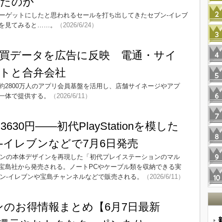
れたのか
ターゲットにしたと思われるセールを打ち出してきたセブン-イレブ
を見てみると……。
（2026/6/24）
買データを広告に反映 電通・サイ
トと合弁会社
、約2800万人のアプリ会員基盤を活用し、店舗サイネージやアプ
一体で提供する。
（2026/6/11）
30円――初代PlayStationを模した
-イレブンなどで7月6日発売
ションの本体デザインを再現した「初代プレイステーションのマル
に宝島社から発売される。ノートPCやケーブル類を収納できる実
ブン-イレブンや宝島チャンネルなどで販売される。
（2026/6/11）
ンのお得情報まとめ【6月7日最新