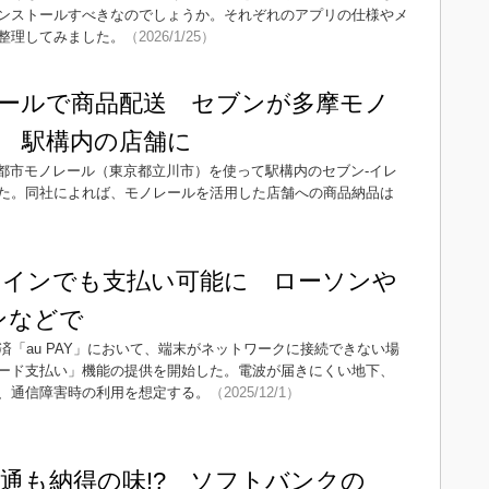
ンストールすべきなのでしょうか。それぞれのアプリの仕様やメ
整理してみました。
（2026/1/25）
ールで商品配送 セブンが多摩モノ
 駅構内の店舗に
摩都市モノレール（東京都立川市）を使って駅構内のセブン‐イレ
た。同社によれば、モノレールを活用した店舗への商品納品は
オフラインでも支払い可能に ローソンや
ンなどで
ド決済「au PAY」において、端末がネットワークに接続できない場
ード支払い」機能の提供を開始した。電波が届きにくい地下、
、通信障害時の利用を想定する。
（2025/12/1）
ン通も納得の味!? ソフトバンクの