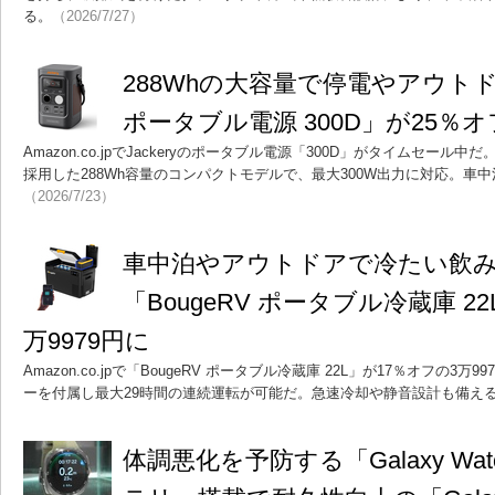
る。
（2026/7/27）
288Whの大容量で停電やアウトドア
ポータブル電源 300D」が25％オ
Amazon.co.jpでJackeryのポータブル電源「300D」がタイムセー
採用した288Wh容量のコンパクトモデルで、最大300W出力に対応。車
（2026/7/23）
車中泊やアウトドアで冷たい飲
「BougeRV ポータブル冷蔵庫 2
万9979円に
Amazon.co.jpで「BougeRV ポータブル冷蔵庫 22L」が17％オフの3万
ーを付属し最大29時間の連続運転が可能だ。急速冷却や静音設計も備え
体調悪化を予防する「Galaxy Wa