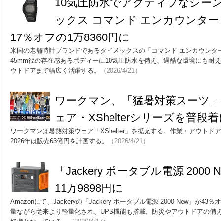
10気圧防水でアクティブなシー
ックス コマンド エンカウンター T
17％オフの1万8360円に
米国の老舗時計ブランドであるタイメックスの「コマンド エンカウンター T
45mm径の存在感あるボディーに10気圧防水を備え、過酷な環境にも耐
ウトドアまで幅広く活躍する。
（2026/4/21）
ワークマン、「猛暑対策スーツ」
ェア・XShelterシリーズを普段
ワークマンは暑熱対策ウェア「XShelter」を拡充する。作業・アウト
2026年は販売63億円を計画する。
（2026/4/21）
「Jackery ポータブル電源 2000
11万9898円に
Amazonにて、Jackeryの「Jackery ポータブル電源 2000 New」が
量ながら従来より軽量化され、UPS機能も搭載。防災やアウトドアの備えと