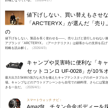
好機となっている。
（2026/4/17）
値下げしない、買い替えもさせ
「ARC'TERYX」が選んだ「売
の
値下げをしない。製品を長く使わせる――。売り上げと逆行しかねない
アブランド「ARC'TERYX」（アークテリクス）は顧客からの支持を広
戦略を読み解く。
（2026/4/3）
キャンプや災害時に便利な「キャ
セットコンロ UF-0028」が10％
最大出力3.5kWの強力な火力を備えたキャプテンスタッグのポータブル
場。キャンプなどのアウトドアシーンから自宅での鍋料理、さらには緊
きる一台だ。
（2026/4/1）
スマートウォッチ ナビ：
Amazfit、チタン合金ボディー