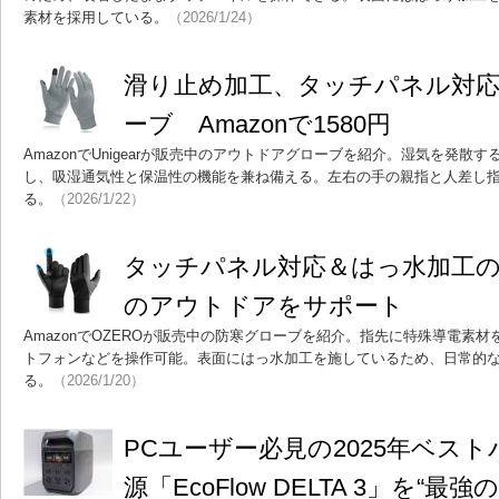
素材を採用している。
（2026/1/24）
滑り止め加工、タッチパネル対
ーブ Amazonで1580円
AmazonでUnigearが販売中のアウトドアグローブを紹介。湿気を発散
し、吸湿通気性と保温性の機能を兼ね備える。左右の手の親指と人差し
る。
（2026/1/22）
タッチパネル対応＆はっ水加工
のアウトドアをサポート
AmazonでOZEROが販売中の防寒グローブを紹介。指先に特殊導電素
トフォンなどを操作可能。表面にはっ水加工を施しているため、日常的
る。
（2026/1/20）
PCユーザー必見の2025年ベス
源「EcoFlow DELTA 3」を“最