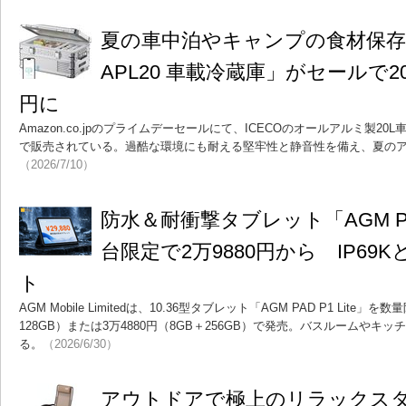
夏の車中泊やキャンプの食材保存に
APL20 車載冷蔵庫」がセールで2
円に
Amazon.co.jpのプライムデーセールにて、ICECOのオールアルミ製20L
で販売されている。過酷な環境にも耐える堅牢性と静音性を備え、夏の
（2026/7/10）
防水＆耐衝撃タブレット「AGM PAD 
台限定で2万9880円から IP69
ト
AGM Mobile Limitedは、10.36型タブレット「AGM PAD P1 Lite」を
128GB）または3万4880円（8GB＋256GB）で発売。バスルームや
る。
（2026/6/30）
アウトドアで極上のリラックス