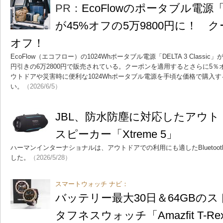
PR：
EcoFlowのポータブル電源「DEL
が45%オフの5万9800円に！ 
オフ！
EcoFlow（エコフロー）の1024Whポータブル電源「DELTA 3 Classi
円引きの6万2800円で販売されている。クーポンを適用するとさらに5％オ
ウトドアや災害時に便利な1024Whポータブル電源を手頃な価格で購入
い。
（2026/6/5）
JBL、防水防塵に対応したアウトドア向
スピーカー「Xtreme 5」
ハーマンインターナショナルは、アウトドアでの利用にも適したBluetooth
した。
（2026/5/28）
スマートウォッチ ナビ：
バッテリー最大30日＆64GBの
タフネスウォッチ「Amazfit T-Rex