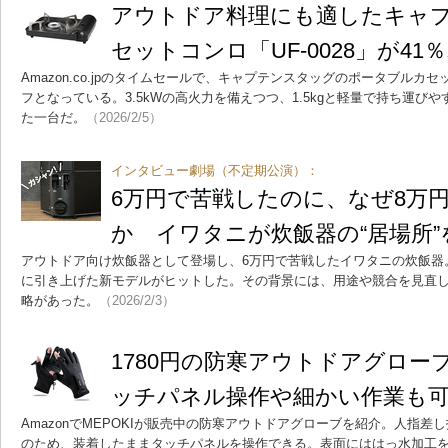
アウトドア料理にも適したキャ
セットコンロ「UF-0028」が41
Amazon.co.jpのタイムセールで、キャプテンスタッグのポータブルカセッ
フとなっている。3.5kWの高火力を備えつつ、1.5kgと軽量で持ち運び
た一台だ。
（2026/2/5）
インタビュー劇場（不定期公演）：
6万円で苦戦したのに、なぜ8万
か イワタニが炊飯器の“居場所
アウトドア向け炊飯器として登場し、6万円で苦戦したイワタニの炊飯器
に引き上げた新モデルがヒットした。その背景には、用途や競合を見直し
略があった。
（2026/2/3）
1780円の防寒アウトドアグロー
ッチパネル操作や細かい作業も
AmazonでMEPOKIが販売中の防寒アウトドアグローブを紹介。人指
のため、装着したままタッチパネルを操作できる。表面にははっ水加工