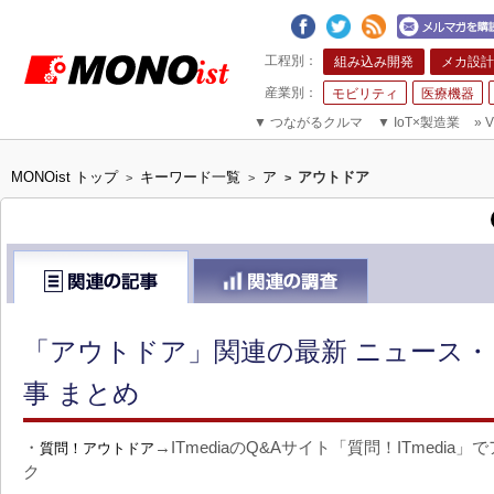
組み込み開発
メカ設計
モビリティ
医療機器
▼
つながるクルマ
▼
IoT×製造業
»
V
MONOist トップ
キーワード一覧
ア
アウトドア
>
>
>
「アウトドア」関連の最新 ニュース・
事 まとめ
・
→ITmediaのQ&Aサイト「質問！ITmedi
質問！アウトドア
ク