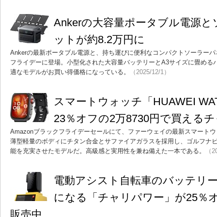
Ankerの大容量ポータブル電源
ットが約8.2万円に
Ankerの最新ポータブル電源と、持ち運びに便利なコンパクトソーラーパネ
フライデーに登場。小型化された大容量バッテリーとA3サイズに畳める
適なモデルがお買い得価格になっている。
（2025/12/1）
スマートウォッチ「HUAWEI WATCH
23％オフの2万8730円で買える
Amazonブラックフライデーセールにて、ファーウェイの最新スマート
薄型軽量のボディにチタン合金とサファイアガラスを採用し、ゴルフナ
能を充実させたモデルだ。高級感と実用性を兼ね備えた一本である。
（20
電動アシスト自転車のバッテリ
になる「チャリパワー」が25％オフ
販売中