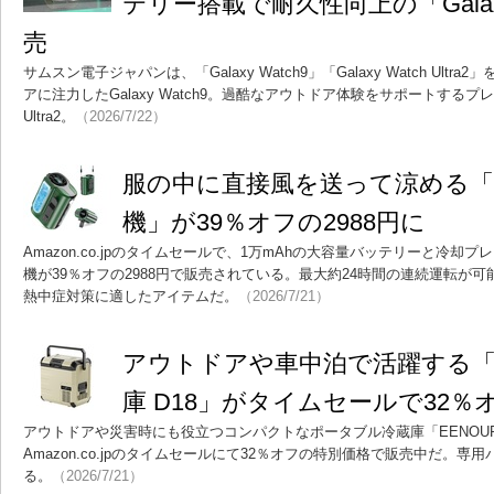
テリー搭載で耐久性向上の「Galaxy W
売
サムスン電子ジャパンは、「Galaxy Watch9」「Galaxy Watch Ult
アに注力したGalaxy Watch9。過酷なアウトドア体験をサポートするプレミア
Ultra2。
（2026/7/22）
服の中に直接風を送って涼める「Yo
機」が39％オフの2988円に
Amazon.co.jpのタイムセールで、1万mAhの大容量バッテリーと冷却プレ
機が39％オフの2988円で販売されている。最大約24時間の連続運転が
熱中症対策に適したアイテムだ。
（2026/7/21）
アウトドアや車中泊で活躍する「E
庫 D18」がタイムセールで32％オ
アウトドアや災害時にも役立つコンパクトなポータブル冷蔵庫「EENOUR 
Amazon.co.jpのタイムセールにて32％オフの特別価格で販売中だ。
る。
（2026/7/21）