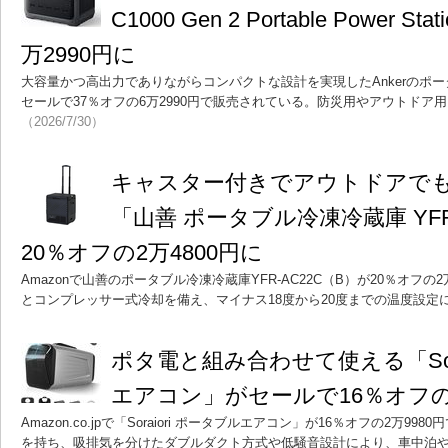
C1000 Gen 2 Portable Power 
万2990円に
大容量かつ高出力でありながらコンパクトな設計を実現したAnkerのポータ
セールで37％オフの6万2990円で販売されている。防災用やアウトドア
（2026/7/30）
キャスター付きでアウトドアで
「山善 ポータブル冷凍冷蔵庫 YFR
20％オフの2万4800円に
Amazonで山善のポータブル冷凍冷蔵庫YFR-AC22C（B）が20％オフの2
とコンプレッサー式冷却を備え、マイナス18度から20度までの温度設定
ポタ電と組み合わせて使える「Sora
エアコン」がセールで16％オフの2
Amazon.co.jpで「Soraiori ポータブルエアコン」が16％オフの2万99
を持ち、吸排気を分けたダブルダクト方式や低騒音設計により、車中泊