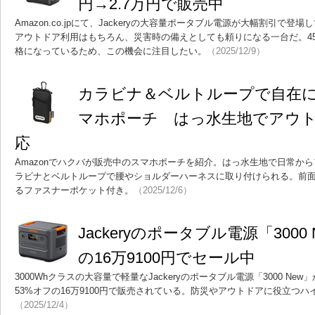
円→2.7万円で販売中
Amazon.co.jpにて、Jackeryの大容量ポータブル電源が大幅割引で
アウトドア利用はもちろん、災害時の備えとしても頼りになる一台だ。4
格になっているため、この機会に注目したい。
（2025/12/9）
カラビナ＆ベルトループで自在
マホポーチ はっ水生地でアウ
応
Amazonでハクバが販売中のスマホポーチを紹介。はっ水生地で日常か
ラビナとベルトループで腰やショルダーハーネスに取り付けられる。前
るファスナーポケット付き。
（2025/12/6）
Jackeryのポータブル電源「3000
の16万9100円でセール中
3000Whクラスの大容量で軽量なJackeryのポータブル電源「3000 New
53%オフの16万9100円で販売されている。防災やアウトドアに役立つ
（2025/12/4）