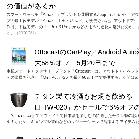
の価値があるか
スマートウォッチ「Amazfit」ブランドを展開するZepp Healthから
プの最上位モデル「Amazfit T-Rex Ultra 2」が発売された。アウ
作は、下位モデルの「T-Rex 3 Pro」からどのような進化を遂げたの
く。
（2026/5/1）
OttocastのCarPlay／Android
大58％オフ 5月20日まで
車載スマートアクセサリーブランド「Ottocast」は、アウトドアイベント「GO 
への出展を記念し「Mini Pot」などを最大58％オフで提供する。期間は5
チタン製で冷酒もお燗も飲める「
口 TW-020」がセールで6％オフの
Amazon.co.jpでアウトドアで日本酒を楽しむのに適したチタン製の
丈夫なため、キャンプや登山などのレジャーシーンで活躍するアイテム