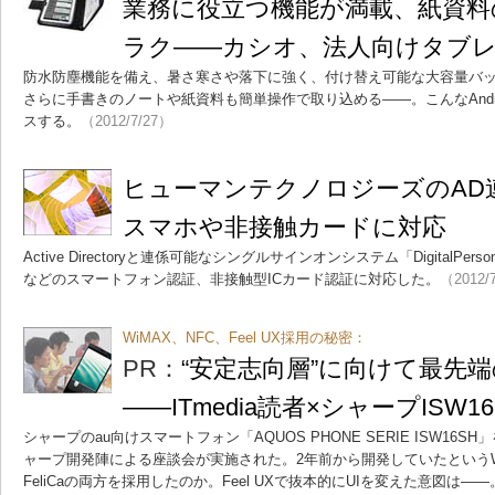
業務に役立つ機能が満載、紙資料
ラク――カシオ、法人向けタブ
防水防塵機能を備え、暑さ寒さや落下に強く、付け替え可能な大容量バッ
さらに手書きのノートや紙資料も簡単操作で取り込める――。こんなAndr
スする。
（2012/7/27）
ヒューマンテクノロジーズのAD
スマホや非接触カードに対応
Active Directoryと連係可能なシングルサインオンシステム「DigitalPersona
などのスマートフォン認証、非接触型ICカード認証に対応した。
（2012/
WiMAX、NFC、Feel UX採用の秘密：
PR：
“安定志向層”に向けて最先
――ITmedia読者×シャープISW
シャープのau向けスマートフォン「AQUOS PHONE SERIE ISW16SH
ャープ開発陣による座談会が実施された。2年前から開発していたというWi
FeliCaの両方を採用したのか。Feel UXで抜本的にUIを変えた意図は――