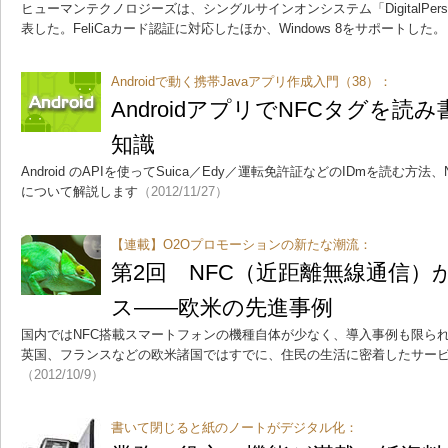
ヒューマンテクノロジーズは、シングルサインオンシステム「DigitalPerso
表した。FeliCaカード認証に対応したほか、Windows 8をサポートした。
Androidで動く携帯Javaアプリ作成入門（38）：
AndroidアプリでNFCタグを
知識
Android のAPIを使ってSuica／Edy／運転免許証などのIDmを読む
について解説します
（2012/11/27）
【連載】O2Oプロモーションの新たな潮流：
第2回 NFC（近距離無線通信）
ス――欧米の先進事例
国内ではNFC搭載スマートフォンの機種自体が少なく、導入事例も限ら
英国、フランスなどの欧米諸国ではすでに、住民の生活に密着したサー
（2012/10/9）
書いて閉じると紙のノートがデジタル化：