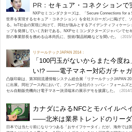
PR：
セキュア・コネクションで実
NXPセミコンダクターズは、「Secure Connections for a
世界を実現するセキュア・コネクション）を全社スローガンに掲げて、
る。IoT社会の実現に向けて、同社が強みとするアイデンティフィケー
ップを発揮していく方針である。NXPセミコンダクターズジャパンでセ
部の事業部長を務める山本尚氏に、技術/製品戦略などを聞いた。
（2015/
リテールテックJAPAN 2014：
「100円玉がないからまた今度
い!? ――電子マネー対応ガチャ
凸版印刷は、第30回流通情報システム総合展「リテールテックJAPAN 201
に出展。同社ブース内において、グループ会社のトッパン・フォームズと
セル自動販売機向け電子マネー決済端末の展示デモを披露した。
（2014/
カナダにみるNFCとモバイルペ
――北米は業界トレンドのリー
日本では当たり前になりつつある「おサイフケータイ」だが、海外では