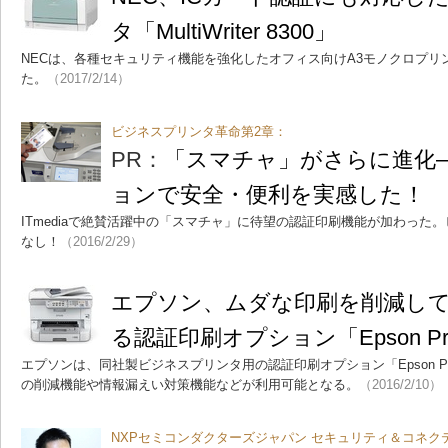
タ「MultiWriter 8300」
NECは、各種セキュリティ機能を強化したオフィス向けA3モノクロプリンタ「Mul
た。
（2017/2/14）
ビジネスプリンタ革命第2章：
PR：
「スマチャ」がさらに進化
ョンで安全・便利を実感した！
ITmediaで絶賛活躍中の「スマチャ」に待望の認証印刷機能が加わった
なし！
（2016/2/29）
エプソン、ムダな印刷を削減し
る認証印刷オプション「Epson Prin
エプソンは、同社製ビジネスプリンタ用の認証印刷オプション「Epson Pri
の削減機能や情報漏えい対策機能などが利用可能となる。
（2016/2/10）
NXPセミコンダクターズジャパン セキュリティ＆コネク