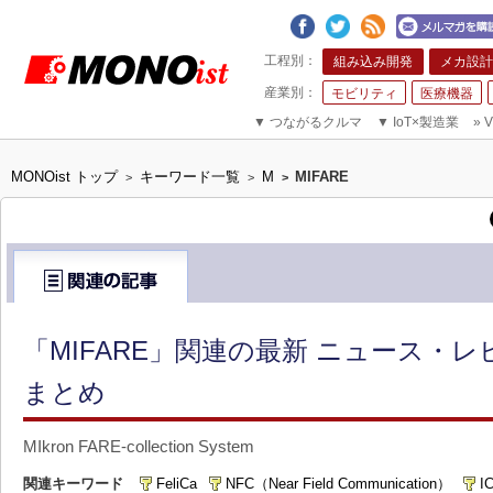
組み込み開発
メカ設計
モビリティ
医療機器
▼
つながるクルマ
▼
IoT×製造業
»
V
MONOist トップ
キーワード一覧
M
MIFARE
>
>
>
「MIFARE」関連の最新 ニュース・レ
まとめ
MIkron FARE-collection System
関連キーワード
FeliCa
NFC（Near Field Communication）
I