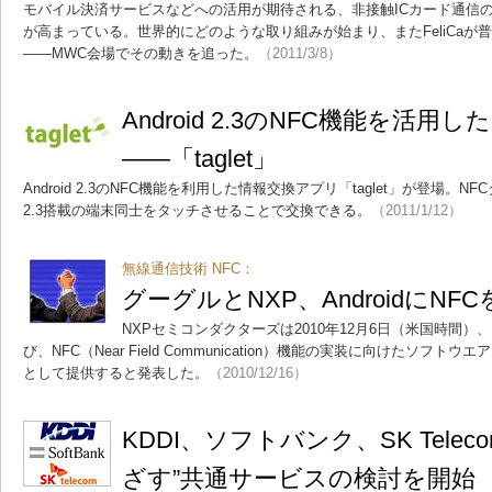
モバイル決済サービスなどへの活用が期待される、非接触ICカード通信の
が高まっている。世界的にどのような取り組みが始まり、またFeliCaが
――MWC会場でその動きを追った。
（2011/3/8）
Android 2.3のNFC機能を活
――「taglet」
Android 2.3のNFC機能を利用した情報交換アプリ「taglet」が登場。NF
2.3搭載の端末同士をタッチさせることで交換できる。
（2011/1/12）
無線通信技術 NFC：
グーグルとNXP、AndroidにNF
NXPセミコンダクターズは2010年12月6日（米国時間
び、NFC（Near Field Communication）機能の実装に向けたソ
として提供すると発表した。
（2010/12/16）
KDDI、ソフトバンク、SK Tele
ざす”共通サービスの検討を開始