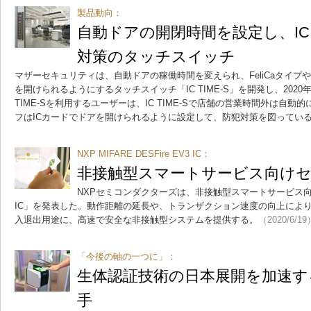
製品動向：
自動ドアの開閉時間を設定し、I
対策のタッチスイッチ
マザーセキュリティは、自動ドアの稼働時間を変えられ、FeliCaタイプやM
を開けられるようにするタッチスイッチ「IC TIME-S」を開発し、2020
TIME-Sを利用するユーザーは、IC TIME-Sで店舗の営業時間外は自
フはICカードでドアを開けられるように設定して、防犯対策を図ってい
NXP MIFARE DESFire EV3 IC：
非接触型スマートサービス向けセ
NXPセミコンダクターズは、非接触型スマートサービス向けの「M
IC」を発表した。動作距離の延長や、トランザクション速度の向上によ
入退出用途に、高速で安全な非接触型システムを提供する。
（2020/6/19
「今後の軸の一つに」：
生体認証技術の日本展開を加速す
手