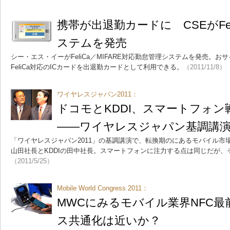
携帯が出退勤カードに CSEがFe
ステムを発売
シー・エス・イーがFeliCa／MIFARE対応勤怠管理システムを発売。
FeliCa対応のICカードを出退勤カードとして利用できる。
（2011/11/8）
ワイヤレスジャパン2011：
ドコモとKDDI、スマートフォ
――ワイヤレスジャパン基調講
「ワイヤレスジャパン2011」の基調講演で、転換期のにあるモバイル市
山田社長とKDDIの田中社長。スマートフォンに注力する点は同じだが
（2011/5/25）
Mobile World Congress 2011：
MWCにみるモバイル業界NFC
ス共通化は近いか？