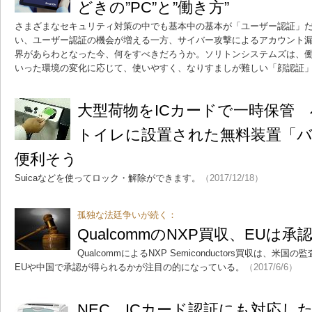
どきの”PC”と”働き方”
さまざまなセキュリティ対策の中でも基本中の基本が「ユーザー認証」
い、ユーザー認証の機会が増える一方、サイバー攻撃によるアカウント
界があらわとなった今、何をすべきだろうか。ソリトンシステムズは、
いった環境の変化に応じて、使いやすく、なりすましが難しい「顔認証
大型荷物をICカードで一時保管
トイレに設置された無料装置「
便利そう
Suicaなどを使ってロック・解除ができます。
（2017/12/18）
孤独な法廷争いが続く：
QualcommのNXP買収、EUは
QualcommによるNXP Semiconductors買収は、
EUや中国で承認が得られるかが注目の的になっている。
（2017/6/6）
NEC、ICカード認証にも対応し