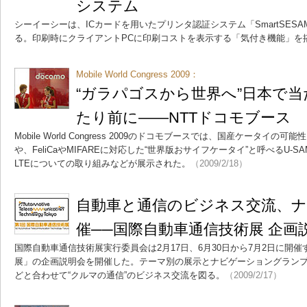
システム
シーイーシーは、ICカードを用いたプリンタ認証システム「SmartSESAME Se
る。印刷時にクライアントPCに印刷コストを表示する「気付き機能」を
Mobile World Congress 2009：
“ガラパゴスから世界へ”日本で
たり前に――NTTドコモブース
Mobile World Congress 2009のドコモブースでは、国産ケータ
や、FeliCaやMIFAREに対応した“世界版おサイフケータイ”と呼べるU
LTEについての取り組みなどが展示された。
（2009/2/18）
自動車と通信のビジネス交流、
催──国際自動車通信技術展 企画
国際自動車通信技術展実行委員会は2月17日、6月30日から7月2日に開
展」の企画説明会を開催した。テーマ別の展示とナビゲーショングラン
どと合わせて“クルマの通信”のビジネス交流を図る。
（2009/2/17）