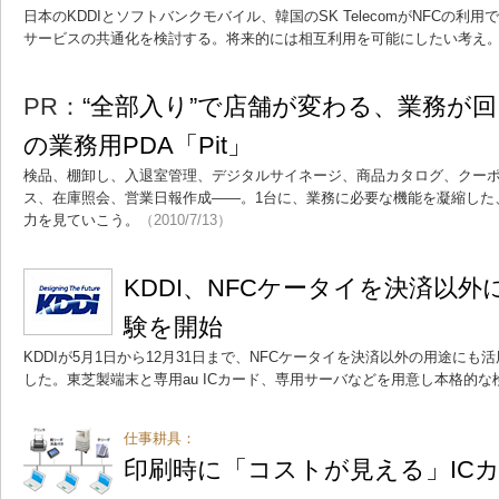
日本のKDDIとソフトバンクモバイル、韓国のSK TelecomがNFCの
サービスの共通化を検討する。将来的には相互利用を可能にしたい考え
PR：
“全部入り”で店舗が変わる、業務が
の業務用PDA「Pit」
検品、棚卸し、入退室管理、デジタルサイネージ、商品カタログ、クー
ス、在庫照会、営業日報作成――。1台に、業務に必要な機能を凝縮した、ク
力を見ていこう。
（2010/7/13）
KDDI、NFCケータイを決済以
験を開始
KDDIが5月1日から12月31日まで、NFCケータイを決済以外の用途に
した。東芝製端末と専用au ICカード、専用サーバなどを用意し本格的な
仕事耕具：
印刷時に「コストが見える」IC