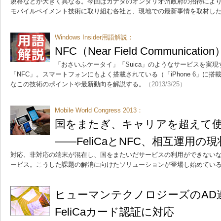
規格などが大きく異なる。今回はカナダのオンタリオ州政府の招待により
モバイルペイメント技術に取り組む各社と、現地での最新事情を取材し
Windows Insider用語解説：
NFC（Near Field Communication
「おさいふケータイ」「Suica」のようなサービスを実
「NFC」。スマートフォンにもよく搭載されている（「iPhone 6」に
なこの技術のポイントや最新動向を解説する。
（2013/3/25）
Mobile World Congress 2013：
国をまたぎ、キャリアを超えて
――FeliCaとNFC、相互運用の現
対応、非対応の端末が混在し、国をまたいだサービスの利用ができないなど課
ービス。こうした課題の解消に向けたソリューションが登場し始めてい
ヒューマンテクノロジーズのAD
FeliCaカード認証に対応