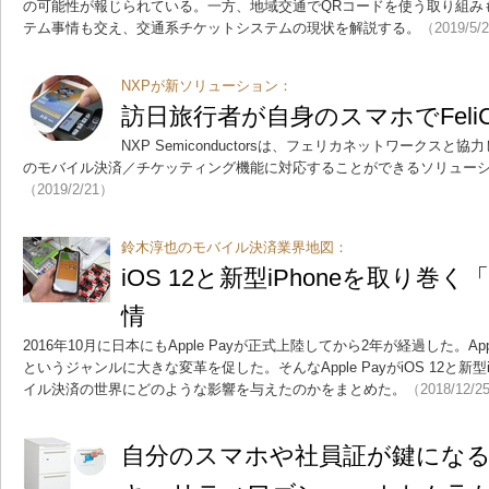
の可能性が報じられている。一方、地域交通でQRコードを使う取り組み
テム事情も交え、交通系チケットシステムの現状を解説する。
（2019/5/
NXPが新ソリューション：
訪日旅行者が自身のスマホでFeli
NXP Semiconductorsは、フェリカネットワークス
のモバイル決済／チケッティング機能に対応することができるソリュー
（2019/2/21）
鈴木淳也のモバイル決済業界地図：
iOS 12と新型iPhoneを取り巻く「
情
2016年10月に日本にもApple Payが正式上陸してから2年が経過した。Ap
というジャンルに大きな変革を促した。そんなApple PayがiOS 12と新
イル決済の世界にどのような影響を与えたのかをまとめた。
（2018/12/2
自分のスマホや社員証が鍵にな