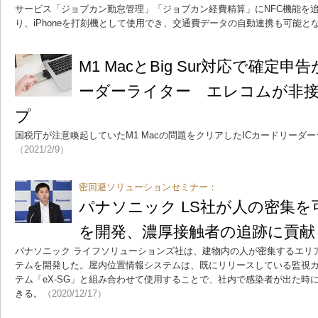
サービス「ジョブカン勤怠管理」「ジョブカン経費精算」にNFC機能を
り、iPhoneを打刻機として使用でき、交通費データの自動連携も可能と
M1 MacとBig Sur対応で確定
ーダーライター エレコムが非接
プ
国税庁が注意喚起していたM1 Macの問題をクリアしたICカードリーダ
（2021/2/9）
密回避ソリューションセミナー：
パナソニック LS社が人の密集
を開発、濃厚接触者の追跡に貢献
パナソニック ライフソリューションズ社は、建物内の人が密集するエリ
テムを開発した。屋内位置情報システムは、既にリリースしている監視
テム「eX-SG」と組み合わせて使用することで、社内で感染者が出た時
きる。
（2020/12/17）