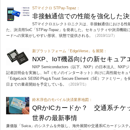
STマイクロ STPay-Topaz：
非接触通信での性能を強化した決
STマイクロエレクトロニクスは、非接触通信における性
た、決済用SoC「STPay-Topaz」を発表した。セキュリティや決済機
ードへの実装がしやすい形状、状態で提供される。
（2019/11/7）
新プラットフォーム「EdgeVerse」を展開：
NXP、IoT機器向けの新セキュ
NXP Semiconductors（以下、NXP）の日本法人、N
記者説明会を実施し、IoT（モノのインターネット）向けに高性能セキ
「EdgeLock SE050 Plug＆Trust Secure Element（SE）ファミリ
日までの量産開始を予定している。
（2019/7/1）
鈴木淳也のモバイル決済業界地図：
QRかICカードか？ 交通系チ
世界の最新事情
廉価版「Suica」のシステムを外販し、海外展開や交通系ICカードシス