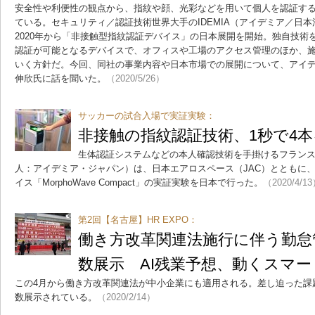
安全性や利便性の観点から、指紋や顔、光彩などを用いて個人を認証す
ている。セキュリティ／認証技術世界大手のIDEMIA（アイデミア／日本
2020年から「非接触型指紋認証デバイス」の日本展開を開始。独自技術
認証が可能となるデバイスで、オフィスや工場のアクセス管理のほか、
いく方針だ。今回、同社の事業内容や日本市場での展開について、アイ
伸欣氏に話を聞いた。
（2020/5/26）
サッカーの試合入場で実証実験：
非接触の指紋認証技術、1秒で4
生体認証システムなどの本人確認技術を手掛けるフランスの
人：アイデミア・ジャパン）は、日本エアロスペース（JAC）とともに、I
イス「MorphoWave Compact」の実証実験を日本で行った。
（2020/4/1
第2回【名古屋】HR EXPO：
働き方改革関連法施行に伴う勤怠
数展示 AI残業予想、動くスマ
この4月から働き方改革関連法が中小企業にも適用される。差し迫った課
数展示されている。
（2020/2/14）