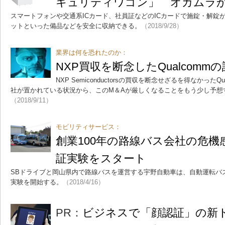
キュリティワゴン」 オカムラ
スマートフォンや交通系ICカード、社員証などのICカードで施錠・解錠
ットといった備品などを安全に収納できる。
（2018/9/28）
業界は何を恐れたのか：
NXP買収を断念したQualcomm
NXP Semiconductorsの買収を断念せざるを得なかったQu
社が置かれている状況から、このM＆Aが厳しくなることをもう少し予想
（2018/9/11）
モビリティサービス：
創業100年の路線バス会社の危機
証実験をスタート
SBドライブと岡山県内で路線バスを運営する宇野自動車は、自動運転バ
実験を開始する。
（2018/4/16）
PR：
ビジネスで「顔認証」の新