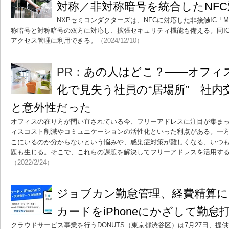
対称／非対称暗号を統合したNFC
NXPセミコンダクターズは、NFCに対応した非接触IC「MI
称暗号と対称暗号の双方に対応し、拡張セキュリティ機能も備える。同IC
アクセス管理に利用できる。
（2024/12/10）
PR：
あの人はどこ？――オフィ
化で見失う社員の“居場所” 社内
と意外性だった
オフィスの在り方が問い直されている今、フリーアドレスに注目が集ま
ィスコスト削減やコミュニケーションの活性化といった利点がある。一
こにいるのか分からないという悩みや、感染症対策が難しくなる、いつ
題も生じる。そこで、これらの課題を解決してフリーアドレスを活用す
（2022/2/24）
ジョブカン勤怠管理、経費精算にN
カードをiPhoneにかざして勤怠
クラウドサービス事業を行うDONUTS（東京都渋谷区）は7月27日、提