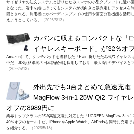
サイゼリヤの注文システムと折りたたみスマホの小型タブレットに近い画
となった。端末を縦に持ってもシステムが横向きと誤判定しアクセスを
因とされる。利用者はカバーディスプレイの使用や画面分割機能を活用
えようとしている。
（2026/5/13）
カバンに収まるコンパクトな「Ew
イヤレスキーボード」が32％オフ
Amazonにて、タッチパッドを搭載した「Ewin 折りたたみ式ワイヤレ
中だ。JIS規格準拠の日本語配列を採用しており、最大3台のデバイスと
（2026/5/13）
外出先でも3台まとめて急速充電「
MagFlow 3-in-1 25W Qi2 
オフの8989円に
業界トップクラスの25W高速充電に対応した「UGREEN MagFlow 3-in-1
40％オフのセール中だ。iPhoneやApple Watch、AirPodsを同時
を紹介する。
（2026/5/13）