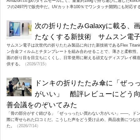
Amazon.co.jpのタイムセールにて、重量約189gで持ち運びに適したkon
フの2497円で販売中だ。UVカット率100％でワンタッチ開閉にも対応す
次の折りたたみGalaxyに載る
たなくする新技術 サムスン電
サムスン電子は次世代の折りたたみ製品に向けた新技術であるFlex Tita
ン合金フィルムとチタンプレートを組み合わせることで、薄さと柔軟性
面の折り目を目立ちにくくし、日常使用に耐える頑丈なディスプレイ構
供する。
（2026/7/15）
ドンキの折りたたみ傘に「ぜっ
がいい」 酷評レビューにどう
善会議をのぞいてみた
「骨の部分がすぐ錆びる」「ぜっっったい買わない方がいい」――。ド
際に寄せられた口コミだ。こうした声をどう受け止め、商品改善につな
た。
（2026/7/14）