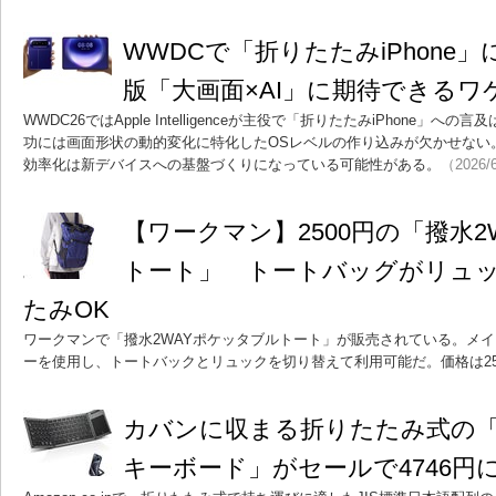
WWDCで「折りたたみiPhone」
版「大画面×AI」に期待できるワ
WWDC26ではApple Intelligenceが主役で「折りたたみiPhone
功には画面形状の動的変化に特化したOSレベルの作り込みが欠かせない。i
効率化は新デバイスへの基盤づくりになっている可能性がある。
（2026/
【ワークマン】2500円の「撥水2
トート」 トートバッグがリュ
たみOK
ワークマンで「撥水2WAYポケッタブルトート」が販売されている。メイ
ーを使用し、トートバックとリュックを切り替えて利用可能だ。価格は25
カバンに収まる折りたたみ式の「E
キーボード」がセールで4746円