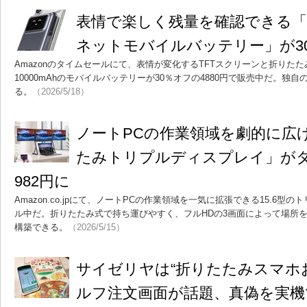
表情で楽しく残量を確認できる「UG
ネットモバイルバッテリー」が30
Amazonのタイムセールにて、表情が変化するTFTスクリーンと折りた
10000mAhのモバイルバッテリーが30％オフの4880円で販売中だ。独
る。
（2026/5/18）
ノートPCの作業領域を劇的に広げる
たみトリプルディスプレイ」がタ
982円に
Amazon.co.jpにて、ノートPCの作業領域を一気に拡張できる15.6
ル中だ。折りたたみ式で持ち運びやすく、フルHDの3画面によって場所
構築できる。
（2026/5/15）
サイゼリヤは“折りたたみスマホ
ルフ注文画面が話題、真偽を実機