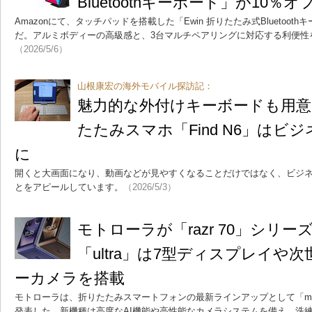
Bluetoothキーボード」が10％オ
Amazonにて、タッチパッドを搭載した「Ewin 折りたたみ式Bluetoot
だ。アルミボディーの高級感と、3台マルチペアリングに対応する利便性
（2026/5/6）
山根康宏の海外モバイル探訪記：
魅力的な外付けキーボードも用意
たたみスマホ「Find N6」はビ
に
開くと大画面になり、動画などが見やすくなることだけではなく、ビジ
とをアピールしています。
（2026/5/3）
モトローラが「razr 70」シリ
「ultra」は7型ディスプレイや次
ーカメラを搭載
モトローラは、折りたたみスマートフォンの最新ラインアップとして「motorola
発表した。新機種は高度なAI機能や高性能なカメラシステムを備え、洗