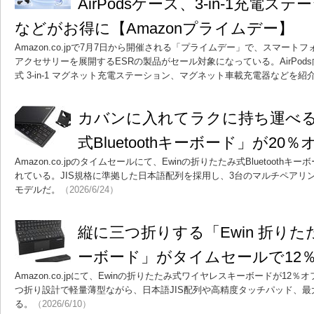
AirPodsケース、3-in-1充電
などがお得に【Amazonプライムデー】
Amazon.co.jpで7月7日から開催される「プライムデー」で、スマー
アクセサリーを展開するESRの製品がセール対象になっている。AirPo
式 3-in-1 マグネット充電ステーション、マグネット車載充電器などを紹
カバンに入れてラクに持ち運べる「
式Bluetoothキーボード」が20％
Amazon.co.jpのタイムセールにて、Ewinの折りたたみ式Bluetoothキ
れている。JIS規格に準拠した日本語配列を採用し、3台のマルチペアリ
モデルだ。
（2026/6/24）
縦に三つ折りする「Ewin 折り
ーボード」がタイムセールで12％
Amazon.co.jpにて、Ewinの折りたたみ式ワイヤレスキーボードが12％
つ折り設計で軽量薄型ながら、日本語JIS配列や高精度タッチパッド、最
る。
（2026/6/10）