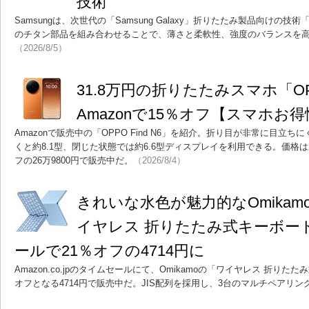
技術
Samsungは、次世代の「Samsung Galaxy」折りたたみ製品向けの技術「Fl
のチタン部品を組み合わせることで、薄さと柔軟性、強度のバランスを
（2026/8/5）
31.8万円の折りたたみスマホ「OPPO
Amazonで15％オフ【スマホお
Amazonで販売中の「OPPO Find N6」を紹介。折り目が非常に目立
くと約8.1型、閉じた状態では約6.6型ディスプレイを利用できる。価格は通
フの26万9800円で販売中だ。
（2026/8/4）
きれいな水色が魅力的なOmika
イヤレス 折りたたみ式キーボー
ールで21％オフの4714円に
Amazon.co.jpのタイムセールにて、Omikamoの「ワイヤレス 折り
オフとなる4714円で販売中だ。JIS配列を採用し、3台のマルチペアリン