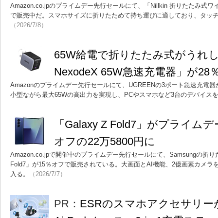
Amazon.co.jpのプライムデー先行セールにて、「Nillkin 折りたたみ
で販売中だ。スマホサイズに折りたためて持ち運びに適しており、タッ
（2026/7/8）
65W給電で折りたたみ式がうれし
NexodeX 65W急速充電器」が28
Amazonのプライムデー先行セールにて、UGREENの3ポート急速充電
小型ながら最大65Wの高出力を実現し、PCやスマホなど3台のデバイス
「Galaxy Z Fold7」がプライ
オフの22万5800円に
Amazon.co.jpで開催中のプライムデー先行セールにて、Samsungの折り
Fold7」が15％オフで販売されている。大画面とAI機能、2億画素カメ
入る。
（2026/7/7）
PR：
ESRのスマホアクセサリー