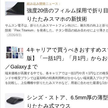
組み込み開発ニュース：
強度20倍のフィルム採用で折り
りたたみスマホの新技術
サムスン電子は、折りたたみスマートフォン向けに、耐久性の向上と折
技術「Flex Titanium」を発表した。チタン部品の組み合わせにより
（2026/8/3）
4キャリアで買うべきおすすめスマ
版】「一括1円」「月1円」からお得なi
／Galaxyまで
端末価格が高騰する中でも、各キャリアでは一括1円や月々1円などの格
ンドや格安プランでは返却時の特典利用料がかからない端末購入プログ
を比較し、上位機種や折りたたみスマホなど、用途に合わせた最適な1台
シンズ・ストア、6.5mm厚の薄
りたたみ式マウス