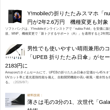
Y!mobileの折りたたみスマホ「nub
円が2年2.6万円 機種変更も対
ソフトバンクは、Y!mobileオンラインストアで「nubia Fold」を安価に
規、MNP、機種変更で「新トクするサポート（A）」を適用すると2年間2
男性でも使いやすい晴雨兼用の
「UPEB 折りたたみ日傘」がセ
2183円に
Amazonのタイムセールにて、UPEBの折りたたみ日傘が定価から45％オフ
UVカット率と遮光遮熱性能を備え、自動開閉機能や高い耐風・撥水性を
る。
（2026/8/7）
材料技術：
薄さは毛の3分の1、次世代「Gal