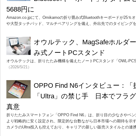
5688円に
Amazon.co.jpにて、Omikamoの折り畳み式Bluetoothキーボードが
や大型タッチパッド、マルチペアリングを備え、外出先でのタイピング
オウルテック、MagSafeホル
み式ノートPCスタンド
オウルテックは、折りたたみ機構を備えたノートPCスタンド「OWL-PCS
（2026/5/21）
OPPO Find N6インタビュー
「Ultra」の禁じ手 日本でフ
真意
折りたたみスマートフォン「OPPO Find N6」は、折り目の少なさや
より戦略的に安く設定され、限定的な台数ながら日本市場への期待を示
カメラのUltra投入も控えており、キャリアの新しい販売スタイルとの連