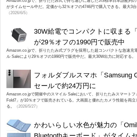
Amazon.co.jpで、折りたたみ式で持ち運びに適したJIS標準日本語配列の
がタイムセール中だ。定価から32％オフの4746円で購入できる。最大3
（2026/6/5）
30W給電でコンパクトに収まる「Anker
が29％オフの1990円で販売中
Amazon.co.jpで、折りたたみ式プラグを採用した超コンパクトな急速充電器「A
ル Saleにより29％オフの1990円で販売中だ。最大30W出力に対応する。
フォルダブルスマホ「Samsung Gala
セールで約24万円に
Amazon.co.jpで開催中のスマイル Saleにおいて、折りたたみスマートフォンの
Fold7」が10％オフで販売されている。大画面と優れたカメラ性能を両
る。
（2026/5/27）
かわいらしい水色が魅力の「Omik
Bluetoothキーボード」がタイ