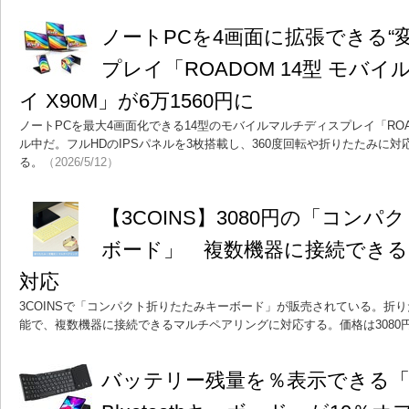
ノートPCを4画面に拡張できる“
プレイ「ROADOM 14型 モバ
イ X90M」が6万1560円に
ノートPCを最大4画面化できる14型のモバイルマルチディスプレイ「ROADO
ル中だ。フルHDのIPSパネルを3枚搭載し、360度回転や折りたたみに
る。
（2026/5/12）
【3COINS】3080円の「コン
ボード」 複数機器に接続でき
対応
3COINSで「コンパクト折りたたみキーボード」が販売されている。折
能で、複数機器に接続できるマルチペアリングに対応する。価格は3080
バッテリー残量を％表示できる「E