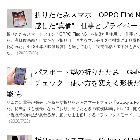
折りたたみスマホ「OPPO Find
感した“真価” 仕事とプライベー
折りたたみスマートフォン「OPPO Find N6」を約3カ月使用し、仕
た。高輝度画面と目立たない折り目、強力なマルチタスク機能により屋
化された。4：3比率の映像鑑賞にも適しており、実売価格の値下げも含
だ。
（2026/7/26）
パスポート型の折りたたみ「Galaxy
チェック 使い方を変える形状だ
能”も
サムスン電子が発表した新たな折りたたみスマートフォン「Galaxy Z F
た。従来よりも横長になっており、閉じたときの縦横比率は16：10、開
ツ視聴時の作法が変わるが、置いたまま使用する「フレックスモード」
（2026/7/22）