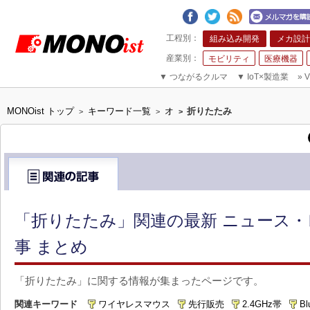
組み込み開発
メカ設計
モビリティ
医療機器
▼
つながるクルマ
▼
IoT×製造業
»
V
MONOist トップ
キーワード一覧
オ
折りたたみ
>
>
>
「折りたたみ」関連の最新 ニュース・
事 まとめ
「折りたたみ」に関する情報が集まったページです。
関連キーワード
ワイヤレスマウス
先行販売
2.4GHz帯
Bl