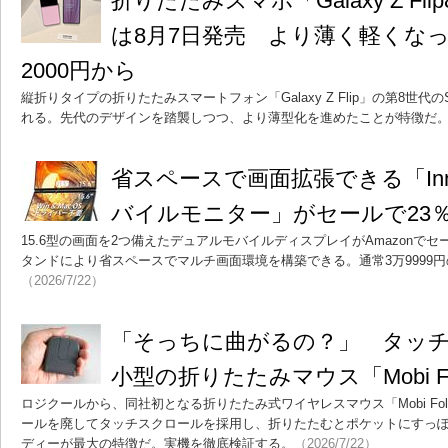
折りたたみスマホ「Galaxy Z Fl
は8月7日発売 より薄く軽くなっ
2000円から
縦折りタイプの折りたたみスマートフォン「Galaxy Z Flip」の第8世代
れる。先代のデザインを踏襲しつつ、より薄型化を進めたことが特徴だ
省スペースで画面拡張できる「Inno
バイルモニター」がセールで23％
15.6型の画面を2つ備えたデュアルモバイルディスプレイがAmazonで
タンドにより省スペースでマルチ画面環境を構築できる。通常3万9999円の
（2026/7/22）
「そっちに曲がるの？」 タッ
小型の折りたたみマウス「Mobi Fo
ロジクールから、同社初となる折りたたみ式ワイヤレスマウス「Mobi Fol
ールを廃してタッチスクロールを採用し、折りたたむとポケットにすっぽ
ディーが最大の特徴だ。実機を徹底検証する。
（2026/7/22）