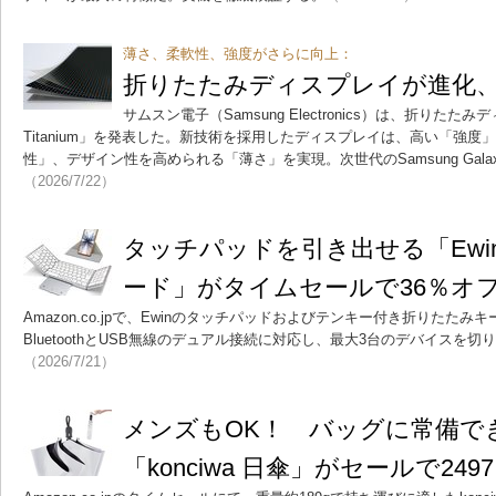
薄さ、柔軟性、強度がさらに向上：
折りたたみディスプレイが進化、S
サムスン電子（Samsung Electronics）は、折りたた
Titanium」を発表した。新技術を採用したディスプレイは、高い「強
性」、デザイン性を高められる「薄さ」を実現。次世代のSamsung Gal
（2026/7/22）
タッチパッドを引き出せる「Ewi
ード」がタイムセールで36％オフ
Amazon.co.jpで、Ewinのタッチパッドおよびテンキー付き折りたた
BluetoothとUSB無線のデュアル接続に対応し、最大3台のデバイスを
（2026/7/21）
メンズもOK！ バッグに常備でき
「konciwa 日傘」がセールで249