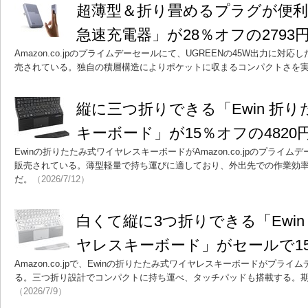
超薄型＆折り畳めるプラグが便利な「
急速充電器」が28％オフの2793
Amazon.co.jpのプライムデーセールにて、UGREENの45W出力に対
売されている。独自の積層構造によりポケットに収まるコンパクトさを
縦に三つ折りできる「Ewin 折
キーボード」が15％オフの4820
Ewinの折りたたみ式ワイヤレスキーボードがAmazon.co.jpのプライムデ
販売されている。薄型軽量で持ち運びに適しており、外出先での作業効
だ。
（2026/7/12）
白くて縦に3つ折りできる「Ewi
ヤレスキーボード」がセールで15
Amazon.co.jpで、Ewinの折りたたみ式ワイヤレスキーボードがプラ
る。三つ折り設計でコンパクトに持ち運べ、タッチパッドも搭載する。期
（2026/7/9）