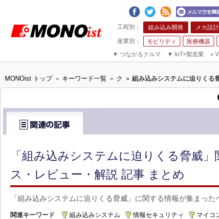
組み込み開発
メカ設計
モビリティ
医療機器
▼
つながるクルマ
▼
IoT×製造業
»
V
MONOist トップ
キーワード一覧
ク
組み込みシステムに迫りくる
>
>
>
「組み込みシステムに迫りくる脅威」
ス・レビュー・解説 記事 まとめ
「組み込みシステムに迫りくる脅威」に関する情報が集まった
関連キーワード
組み込みシステム
情報セキュリティ
マイコ