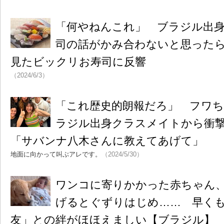
「何やねんこれ」 ブラジル出
司の話がかみ合わないと思った
見たビックリお寿司に反響
（2024/6/3）
「これ歴史的朗報だろ」 フワ
ラジル出身クラスメイトから衝
「サバンナ八木さんに教えてあげて」
地面に向かって叫ぶアレです。
（2024/5/30）
ワンコに寄りかかった赤ちゃん
げるとぐずりはじめ…… 早く
友」との絆がほほえましい【ブラジル】