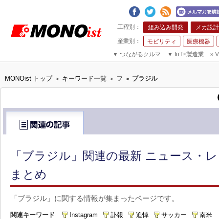
組み込み開発
メカ設計
モビリティ
医療機器
▼
つながるクルマ
▼
IoT×製造業
»
V
MONOist トップ
キーワード一覧
フ
ブラジル
>
>
>
「ブラジル」関連の最新 ニュース・レ
まとめ
「ブラジル」に関する情報が集まったページです。
関連キーワード
Instagram
訃報
追悼
サッカー
南米