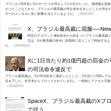
ブラジルで8月末にXのサービスが停止して1カ月がたった。偽情報を拡
かったことなどから、ブラジルの最高裁が停止命令を出したことが停止
ザーのメンタルに良い影響を与えているようだ。
（2024/10/7）
X、ブラジル最高裁に屈服──New Yo
特定のアカウント凍結命令から始まったブラジル最高裁と
立は、Xが最高裁の命令に全面的に従うことで終結するようだと、
た。
（2024/9/22）
Xに1日当たり約1億円超の罰金
の司法命令違反で
ブラジル最高裁は、Xが司法命令に違反したとして、1日当たり500レアル
定を下した。先月末からブロックされているXに、一時的にアクセス可能
（2024/9/20）
SpaceX、ブラジル最高裁のXブロッ
で従う