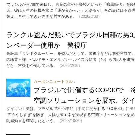
ブラジルから7歳で来日し、言葉の壁や不登校といった「暗黒時代」を経
氏。彼は人生の転機を常に「運が良かった」と語るが、その裏には不条
替え、再生してきた強固な哲学がある。
（2026/3/30）
ランクル盗んだ疑いでブラジル国籍の男3
ンベーダー使用か 警視庁
高級車「ランドクルーザー」を盗んだとして、警視庁などは窃盗容疑で
の職業不詳、ペルドモ・エメルソン・ルイス容疑者（46）ら男3人を逮捕
どと、容疑を否認している。
（2026/2/19）
カーボンニュートラル：
ブラジルで開催するCOP30で「
空調ソリューションを展示、ダ
ダイキン工業は、ブラジルで2025年11月中旬に開かれる「COP30」
で“冷やしすぎ”を防ぎ、大幅な省エネを実現する空調ソリューションを展
削減効果を確認したという。
（2025/10/30）