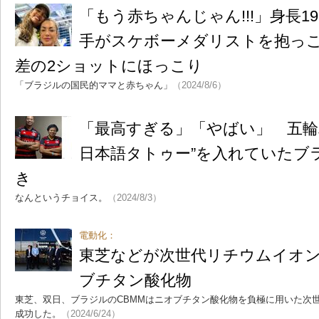
「もう赤ちゃんじゃん!!!」身長1
手がスケボーメダリストを抱っこ
差の2ショットにほっこり
「ブラジルの国民的ママと赤ちゃん」
（2024/8/6）
「最高すぎる」「やばい」 五輪
日本語タトゥー”を入れていたブ
き
なんというチョイス。
（2024/8/3）
電動化：
東芝などが次世代リチウムイオ
ブチタン酸化物
東芝、双日、ブラジルのCBMMはニオブチタン酸化物を負極に用いた次
成功した。
（2024/6/24）