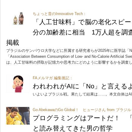
ちょっと昔のInnovative Tech：
「人工甘味料」で脳の老化スピード
分の加齢差に相当 1万人超を調査
掲載
ブラジルのサンパウロ大学などに所属する研究者らが2025年に医学誌「Neu
「Association Between Consumption of Low- and No-Calorie Artificial Sw
は、人工甘味料の摂取が記憶力や思考力にどのように影響するかを調査
FAメルマガ 編集後記：
われわれがAIに「No」と言える
いよいよブラジル戦。果たして結果は……。本文自体はA
Go AbekawaのGo Global！ ヒュージさん from ブラジ
プログラミングはアートだ！ 
と読み替えてきた男の哲学