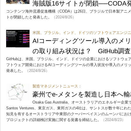
海賊版16サイトが閉鎖──CODA
コンテンツ海外流通促進機構（CODA）は26日、ブラジルで日本製アニ
トが閉鎖したと発表した。
（2024/8/26）
米国、ブラジル、インド、ドイツのソフトウェアエンジニア
AIコーディングツール導入のメ
の取り組み状況は？ GitHub調査
GitHubは、米国、ブラジル、インド、ドイツの企業におけるソフトウェア
フトウェア開発におけるAIコーディングツールの導入状況や導入のメリ
発表した。
（2024/8/26）
製造マネジメントニュース：
豪州でe-メタンを製造し日本へ
Osaka Gas Australia、オーストラリアのエネルギー企
Santos Ventures、東京ガス、東邦ガスの4社は、サントスが数十年
知見を有するオーストラリア中東部のクーパーベイスンのムーンバにおけ
プロジェクトの詳細検討実施に関する覚書を締結した。
（2024/8/23）