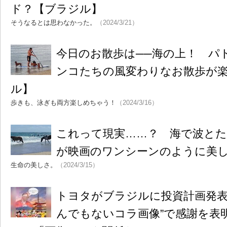
ド？【ブラジル】
そうなるとは思わなかった。
（2024/3/21）
今日のお散歩は──海の上！ パ
ンコたちの風変わりなお散歩が
ル】
歩きも、泳ぎも両方楽しめちゃう！
（2024/3/16）
これって現実……？ 海で波とた
が映画のワンシーンのように美
生命の美しさ。
（2024/3/15）
トヨタがブラジルに投資計画発表 
んでもないコラ画像”で感謝を表