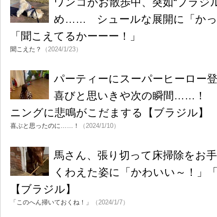
ワンコがお散歩中、突如“ブラジ
め…… シュールな展開に「か
「聞こえてるかーーー！」
聞こえた？
（2024/1/23）
パーティーにスーパーヒーロー
喜びと思いきや次の瞬間……！
ニングに悲鳴がこだまする【ブラジル】
喜ぶと思ったのに……！
（2024/1/10）
馬さん、張り切って床掃除をお
くわえた姿に「かわいい～！」
【ブラジル】
「このへん掃いておくね！」
（2024/1/7）