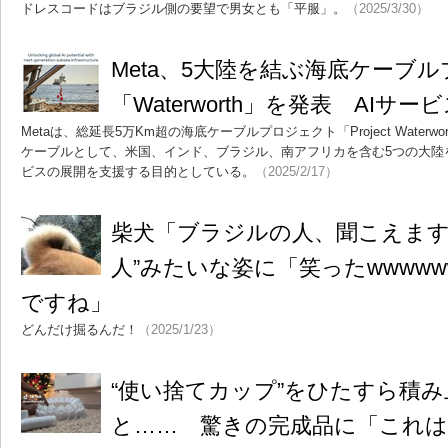
ドレスコードはブラジル側の要望で男女とも「平服」。
（2025/3/30）
Meta、5大陸を結ぶ海底ケーブ
「Waterworth」を発表 AIサ
Metaは、総延長5万Km超の海底ケーブルプロジェクト「Project Water
ケーブルとして、米国、インド、ブラジル、南アフリカを含む5つの大陸
ビスの展開を支援する目的としている。
（2025/2/17）
柴犬「ブラジルの人、聞こえます
人”みたいな姿に「笑ったwwww
ですね」
どんだけ掘るんだ！
（2025/1/23）
“使い捨てカップ”をひたすら積
と…… 驚きの完成品に「これは