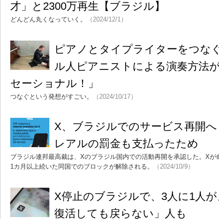
才」と2300万再生【ブラジル】
どんどん丸くなっていく。
（2024/12/1）
ピアノとタイプライターをつなぐ
ル人ピアニストによる演奏方法
セーショナル！」
つなぐという発想がすごい。
（2024/10/17）
X、ブラジルでのサービス再開へ 
レアルの罰金も支払ったため
ブラジル連邦最高裁は、Xのブラジル国内での活動再開を承認した。Xが
1カ月以上続いた同国でのブロックが解除される。
（2024/10/9）
X停止のブラジルで、3人に1人
復活しても戻らない」人も