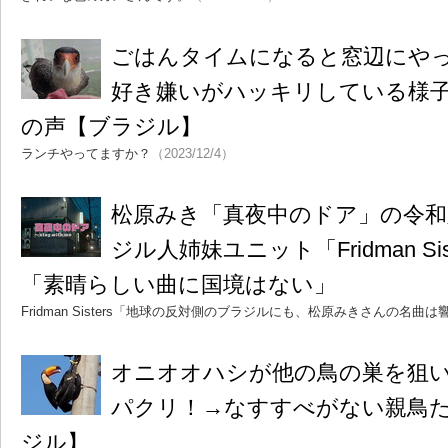
ごはんタイムになると窓辺にや
好き嫌いがハッキリしている様
の声【ブラジル】
ランチやってますか？
（2023/12/4）
松原みき「真夜中のドア」の令和
ジル人姉妹ユニット「Fridman Si
「素晴らしい曲に国境はない」
Fridman Sisters「地球の反対側のブラジルにも、松原みきさんの名曲
オニオオハシが他の鳥の巣を狙
パクリ！→なすすべがない親鳥
ジル】