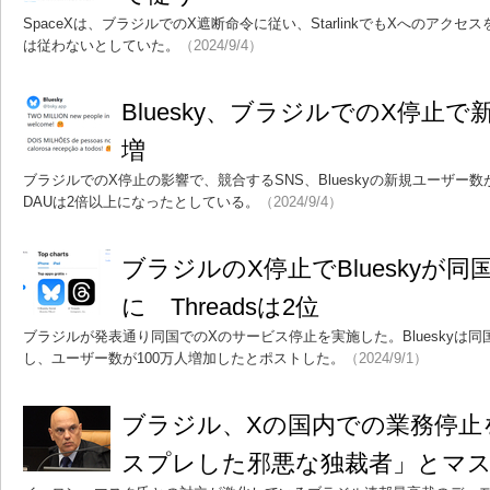
SpaceXは、ブラジルでのX遮断命令に従い、StarlinkでもXへのアク
は従わないとしていた。
（2024/9/4）
Bluesky、ブラジルでのX停止で
増
ブラジルでのX停止の影響で、競合するSNS、Blueskyの新規ユーザー数
DAUは2倍以上になったとしている。
（2024/9/4）
ブラジルのX停止でBlueskyが同国の
に Threadsは2位
ブラジルが発表通り同国でのXのサービス停止を実施した。Blueskyは
し、ユーザー数が100万人増加したとポストした。
（2024/9/1）
ブラジル、Xの国内での業務停止
スプレした邪悪な独裁者」とマ