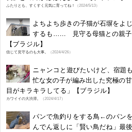
ふたりとも、すくすく元気に育ってね！
（2024/5/13）
よちよち歩きの子猫が石塀をよ
するも…… 見守る母猫との親
【ブラジル】
信じて見守るのも大事。
（2024/4/26）
ニャンコと遊びたいけど、宿題
忙な女の子が編み出した究極の
目がキラキラしてる」【ブラジル】
カワイイの大渋滞。
（2024/4/17）
パンで魚釣りをする鳥←のパン
んでん返しに「賢い鳥だね」最