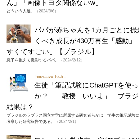
ん」「画像トヨタ関係ないw」
どういう人選。
（2024/3/6）
パパが赤ちゃんを1カ月ごとに撮
くべき成長が430万再生「感動
すくてすごい」【ブラジル】
息子を抱えて撮影するパパ。
（2024/2/12）
Innovative Tech：
生徒「筆記試験にChatGPTを使
か？」 教授「いいよ」 ブラ
結果は？
ブラジルのラブラス国立大学に所属する研究者らがは、学生の筆記試験にC
考察した研究報告である。
（2024/2/1）