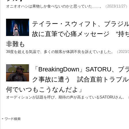
オニオオハシは果物しか食べないのかと思っていた……。
（2023/11/27
テイラー・スウィフト、ブラジ
故に直筆で心痛メッセージ “持
非難も
39度を超える気温で、多くの観客が体調不良を訴えていました。
（2023/
「BreakingDown」SATOR
ク事故に遭う 試合直前トラブ
何でいつもこうなんだよ」
オーディションが話題を呼び、期待の声が高まっているSATORUさん。
（