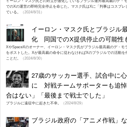
イーロン・マスク氏との対立が激化しているブラジル連邦最高裁のデ・
でのXの運営の即時完全停止を命じた。マスク氏はXに「判事はコスプレ
ている。
（2024/8/31）
イーロン・マスク氏とブラジル
化 同国でのX提供停止の可能性
XやSpaceXのオーナー、イーロン・マスク氏がブラジル最高裁のデ・
をポストした。Xが最高裁の命令に従わなければXのブラジルでの活動を
ことだ。
（2024/8/30）
27歳のサッカー選手、試合中に
に 対戦チームサポーターも追悼
合はない」「最後まで戦士でした」
ブラジルに遠征中に起きた不幸。
（2024/8/29）
ブラジル政府の「アニメ作戦」