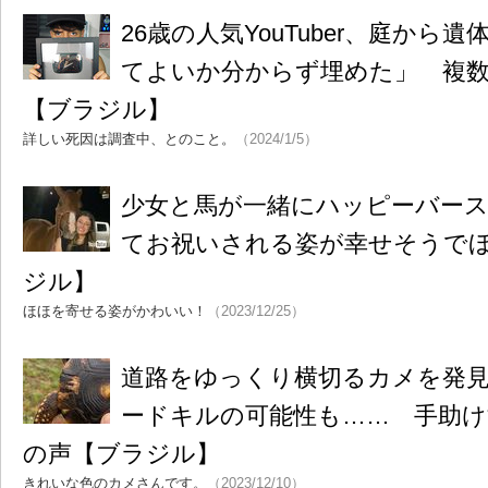
26歳の人気YouTuber、庭から
てよいか分からず埋めた」 複
【ブラジル】
詳しい死因は調査中、とのこと。
（2024/1/5）
少女と馬が一緒にハッピーバー
てお祝いされる姿が幸せそうで
ジル】
ほほを寄せる姿がかわいい！
（2023/12/25）
道路をゆっくり横切るカメを発
ードキルの可能性も…… 手助け
の声【ブラジル】
きれいな色のカメさんです。
（2023/12/10）