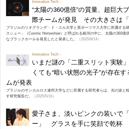
Innovative Tech：
“太陽の360億倍”の質量、超巨
際チームが発見 その大きさは「
ブラジルのリオグランデ・ド・スル大学と英ポーツマス大学に所属する
スシュー」（Cosmic Horseshoe）と呼ばれる銀河の中に、太陽の36
なブラックホールを発見したと発表した。
（2025/8/14）
Innovative Tech：
いまだ謎の「二重スリット実験
くても“暗い状態の光子”が存在
ムが発表
ブラジルのサンカルロス連邦大学などに所属する研究者らは、光の波と粒
す研究報告だ。
（2025/5/16）
愛子さま、淡いピンクの装いで
ー」 グラスを手に笑顔で乾杯