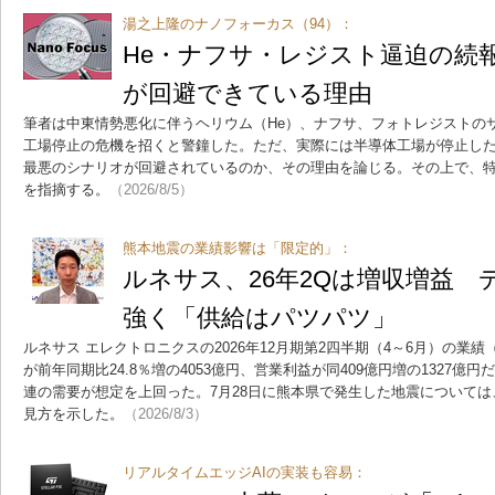
湯之上隆のナノフォーカス（94）：
He・ナフサ・レジスト逼迫の続
が回避できている理由
筆者は中東情勢悪化に伴うヘリウム（He）、ナフサ、フォトレジストの
工場停止の危機を招くと警鐘した。ただ、実際には半導体工場が停止し
最悪のシナリオが回避されているのか、その理由を論じる。その上で、特
を指摘する。
（2026/8/5）
熊本地震の業績影響は「限定的」：
ルネサス、26年2Qは増収増益 
強く「供給はパツパツ」
ルネサス エレクトロニクスの2026年12月期第2四半期（4～6月）の業績（
が前年同期比24.8％増の4053億円、営業利益が同409億円増の1327
連の需要が想定を上回った。7月28日に熊本県で発生した地震について
見方を示した。
（2026/8/3）
リアルタイムエッジAIの実装も容易：