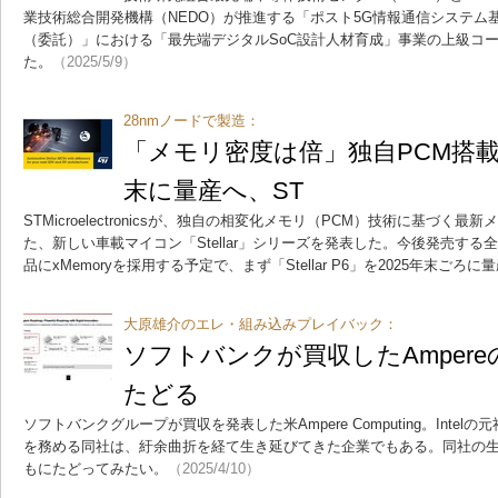
業技術総合開発機構（NEDO）が推進する「ポスト5G情報通信システム
（委託）」における「最先端デジタルSoC設計人材育成」事業の上級コ
た。
（2025/5/9）
28nmノードで製造：
「メモリ密度は倍」独自PCM搭載
末に量産へ、ST
STMicroelectronicsが、独自の相変化メモリ（PCM）技術に基づく最新
た、新しい車載マイコン「Stellar」シリーズを発表した。今後発売する全ての
品にxMemoryを採用する予定で、まず「Stellar P6」を2025年末ごろ
大原雄介のエレ・組み込みプレイバック：
ソフトバンクが買収したAmper
たどる
ソフトバンクグループが買収を発表した米Ampere Computing。Intelの元社
を務める同社は、紆余曲折を経て生き延びてきた企業でもある。同社の
もにたどってみたい。
（2025/4/10）