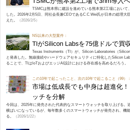
TSMCが熊本第2工場で3nm導入
TSMCは熊本県に建設を進めている熊本第2工場において
した。2026年2月5日、同社会長兼CEOであるC.C.Wei氏が日本の総
えた。
（2026/2/5）
NS以来の大型案件：
TIがSilicon Labsを75億ドル
Texas Instruments（TI）が、Silicon Laboratories（
と発表した。無線接続やハードウェアセキュリティに特化したSilicon L
ることで、TIはIoTおよびエッジAI設計における存在感を高めるだろう。
この10年で起こったこと、次の10年で起こること（99）
市場は低成長でも中身は超進化！
ッチを分解
今回は、2025年に発売された代表的なスマートウォッチを取り上げる。
横ばいになっているが、毎年数多くのスマートウォッチが発売され、機
る。
（2026/1/22）