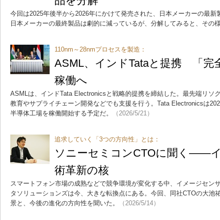
品を分解
今回は2025年後半から2026年にかけて発売された、日本メーカーの最新
日本メーカーの最終製品は劇的に減っているが、分解してみると、その
110nm～28nmプロセスを製造：
ASML、インドTataと提携 「完
稼働へ
ASMLは、インドTata Electronicsと戦略的提携を締結した。最先
教育やサプライチェーン開発などでも支援を行う。Tata Electronicsは2
半導体工場を稼働開始する予定だ。
（2026/5/21）
追求していく「3つの方向性」とは：
ソニーセミコンCTOに聞く――
術革新の核
スマートフォン市場の成熟などで競争環境が変化する中、イメージセン
タソリューションズは今、大きな転換点にある。今回、同社CTOの大池
景と、今後の進化の方向性を聞いた。
（2026/5/14）