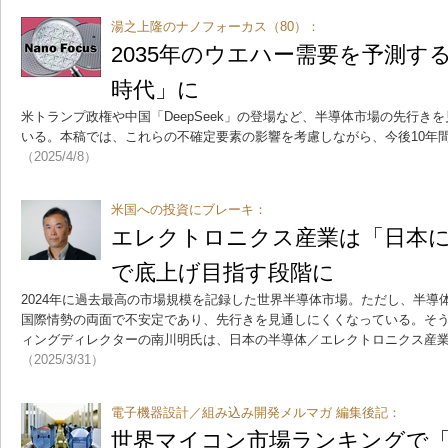
湯之上隆のナノフォーカス（80）：
2035年のウエハー需要を予測する
時代」に
米トランプ政権や中国「DeepSeek」の登場など、半導体市場の先行き
いる。本稿では、これらの不確定要素の影響を考慮しながら、今後10年
（2025/4/8）
米国への投資にブレーキ：
エレクトロニクス産業は「日本に
で底上げ目指す段階に
2024年に過去最高の市場規模を記録した世界半導体市場。ただし、半導
国際情勢の両面で不安定であり、先行きを見通しにくくなっている。そうし
ィングディレクターの南川明氏は、日本の半導体／エレクトロニクス産
（2025/3/31）
電子機器設計／組み込み開発メルマガ 編集後記：
世界マイコン市場ランキングで「