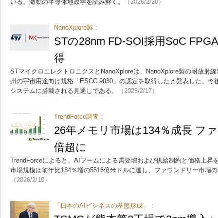
いる。激動の半導体地政学を読み解く。
（2026/2/20）
NanoXplore製：
STの28nm FD-SOI採用SoC 
得
STマイクロエレクトロニクスとNanoXploreは、NanoXplore製の耐放射線S
州の宇宙用途向け規格「ESCC 9030」の認定を取得したと発表した。今後
システムに搭載される見通しである。
（2026/2/17）
TrendForce調査：
26年メモリ市場は134％成長 フ
倍超に
TrendForceによると、AIブームによる需要増および供給制約と価格上昇
市場規模は前年比134％増の5516億米ドルに達し、ファウンドリー市場
（2026/2/10）
「日本のAIビジネスの基盤形成」：