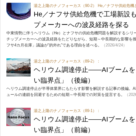
湯之上隆のナノフォーカス（90-2） He／ナフサ供給危機
He／ナフサ供給危機で工場新設も
プメーカーへの波及経路を探る
中東情勢に伴うヘリウム（He）とナフサの供給危機問題を解説するシリ
チップメーカーへの波及経路をたどりながら、短期～中長期的な影響を
フサ4カ月在庫」議論が“的外れ”である理由を述べる。
（2026/4/24）
湯之上隆のナノフォーカス（89-2）：
ヘリウム調達停止――AIブーム
い臨界点」（後編）
ヘリウム調達停止が半導体業界にもたらす影響を解説する記事の後編。A
ュールの連鎖を回避するための短期～中長期での対策を提言する。
（202
湯之上隆のナノフォーカス（89-1）：
ヘリウム調達停止――AIブーム
い臨界点」（前編）