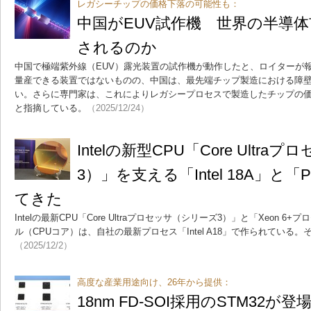
レガシーチップの価格下落の可能性も：
中国がEUV試作機 世界の半導
されるのか
中国で極端紫外線（EUV）露光装置の試作機が動作したと、ロイターが
量産できる装置ではないものの、中国は、最先端チップ製造における障
い。さらに専門家は、これによりレガシープロセスで製造したチップの
と指摘している。
（2025/12/24）
Intelの新型CPU「Core Ultr
3）」を支える「Intel 18A」と「P
てきた
Intelの最新CPU「Core Ultraプロセッサ（シリーズ3）」と「Xeon 6+
ル（CPUコア）は、自社の最新プロセス「Intel A18」で作られている
（2025/12/2）
高度な産業用途向け、26年から提供：
18nm FD-SOI採用のSTM32が登場