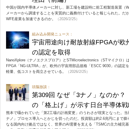
中国が国内半導体メーカーに対し、新工場を建設時に前工程製造装置（W
メーカーから調達することを実質的に義務付けていると報じられた。だ
WFE産業を加速できるのか。
（2026/2/25）
組み込み開発ニュース：
宇宙用途向け耐放射線FPGAが欧
の認定を取得
NanoXplore（ナノエクスプロア）とSTMicroelectronics（STマイ
FPGA「NG-ULTRA」が、欧州の宇宙用部品規格「ESCC 9030」の
軽量、低コストを両立させている。
（2026/2/25）
頭脳放談：
第309回 なぜ「3ナノ」なのか？
の「格上げ」が示す日台半導体戦
熊本で囁かれていた「第2工場の計画変更」のうわさが現実となった。当
ナノ」プロセス導入へとかじを切ったのだ。投資額は約2.6兆円にまで
なる国内向け拠点ではなく、世界のAI需要を支える「TSMCの主力補完