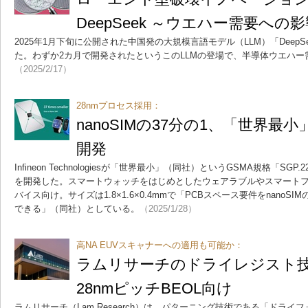
DeepSeek ～ウエハー需要への
2025年1月下旬に公開された中国発の大規模言語モデル（LLM）「DeepS
た。わずか2カ月で開発されたというこのLLMの登場で、半導体ウエハ
（2025/2/17）
28nmプロセス採用：
nanoSIMの37分の1、「世界最小」eS
開発
Infineon Technologiesが「世界最小」（同社）というGSMA規格「SGP
を開発した。スマートウォッチをはじめとしたウェアラブルやスマート
バイス向け。サイズは1.8×1.6×0.4mmで「PCBスペース要件をnanoSIM
できる」（同社）としている。
（2025/1/28）
高NA EUVスキャナーへの適用も可能か：
ラムリサーチのドライレジスト技術
28nmピッチBEOL向け
ラムリサーチ（Lam Research）は、パターニング技術である「ドラ