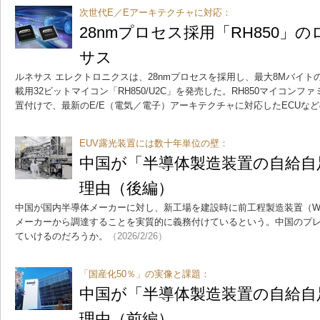
次世代E／Eアーキテクチャに対応：
28nmプロセス採用「RH850」
サス
ルネサス エレクトロニクスは、28nmプロセスを採用し、最大8Mバイ
載用32ビットマイコン「RH850/U2C」を発売した。RH850マイコン
置付けで、最新のE/E（電気／電子）アーキテクチャに対応したECUな
EUV露光装置には数十年単位の壁：
中国が「半導体製造装置の自給自
理由（後編）
中国が国内半導体メーカーに対し、新工場を建設時に前工程製造装置（W
メーカーから調達することを実質的に義務付けているという。中国のプ
ていけるのだろうか。
（2026/2/26）
「国産化50％」の実像と課題：
中国が「半導体製造装置の自給自
理由（前編）