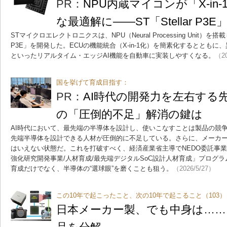
PR：
NPU内蔵マイコンが「X-in-
な最適解に――ST「Stellar P3E
STマイクロエレクトロニクスは、NPU（Neural Processing Unit）を搭
P3E」を開発した。ECUの機能統合（X-in-1化）を簡素化するととも
といったリアルタイム・エッジAI機能を自動車に実装しやすくなる。
（20
国を挙げて育成目指す：
PR：
AI時代の開発力を左右する
の「圧倒的不足」解消の鍵は
AI時代において、最先端の半導体を設計し、使いこなすことは製品の競
先端半導体を設計できる人材が圧倒的に不足している。さらに、メーカ
はいえない状態だ。これを打破すべく、経済産業省主導でNEDO委託事業
強化研究開発事業/人材育成/最先端デジタルSoC設計人材育成」プログラ
育成だけでなく、半導体の“選球眼”を磨くことも狙う。
（2026/5/27）
この10年で起こったこと、次の10年で起こること（103）
日本メーカー製、でも中身は……