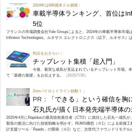
2024年は680億米ドル規模：
車載半導体ランキング、首位はInf
5位
フランスの市場調査会社Yole Groupによると、2024年の車載半導体市
Infineon Technologies。ルネサス エレクトロニクス（以下、ルネサス
利点をおさらい：
チップレット集積「超入門」
今後、着実な成長が見込まれているチップレット市場。
て「基礎の基礎」をお伝えする。
（2025/7/30）
2nmパイロットライン始動！：
PR：
「できる」という確信を胸に――
石丸氏が描く日本発先端半導体の
2025年4月にRapidusの最高技術責任者（CTO）に就任した石丸一成
製造の復活に向けた技術戦略を明かす。RUMS構想（※1）による前後
計支援ツール「Raads」の開発（※2）など、次世代ファウンドリモデ