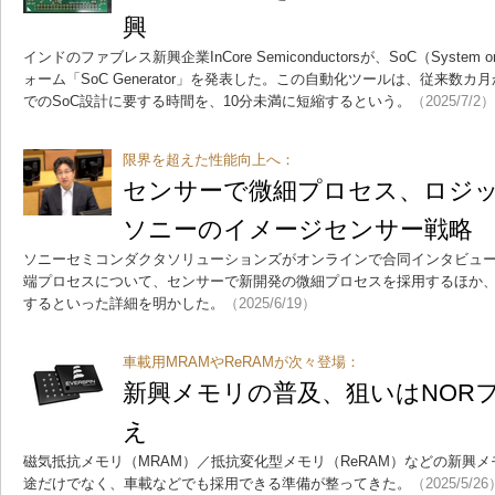
興
インドのファブレス新興企業InCore Semiconductorsが、SoC（System 
ォーム「SoC Generator」を発表した。この自動化ツールは、従来数カ
でのSoC設計に要する時間を、10分未満に短縮するという。
（2025/7/2）
限界を超えた性能向上へ：
センサーで微細プロセス、ロジッ
ソニーのイメージセンサー戦略
ソニーセミコンダクタソリューションズがオンラインで合同インタビュ
端プロセスについて、センサーで新開発の微細プロセスを採用するほか、
するといった詳細を明かした。
（2025/6/19）
車載用MRAMやReRAMが次々登場：
新興メモリの普及、狙いはNOR
え
磁気抵抗メモリ（MRAM）／抵抗変化型メモリ（ReRAM）などの新興
途だけでなく、車載などでも採用できる準備が整ってきた。
（2025/5/26