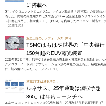
に搭載へ
STマイクロエレクトロニクスは、マイコン製品群「STM32」の新製品とし
表した。同社の最先端プロセスである18nm 完全空乏型シリコンオンインシ
ス技術を採用し、相変化メモリ（PCM）を内蔵したハイエンド製品で、
（2025/11/28）
湯之上隆のナノフォーカス（85）：
TSMCはもはや世界の「中央銀
150台超のEUV露光装置
2025年第3四半期、TSMCは過去最高の売上高と営業利益を記録した。
クノロジーノード別／アプリケーション別の同社の売上高と、極端紫外線
に、読み解いてみたい。
（2025/11/11）
第3四半期は減収増益：
ルネサス、25年通期は減収予想 開
365」は年内ローンチへ
ルネサス エレクトロニクスは2025年10月、2025年12月期第3四半期（7～