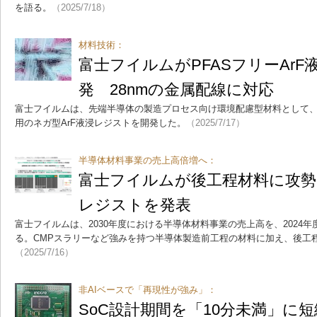
を語る。
（2025/7/18）
材料技術：
富士フイルムがPFASフリーAr
発 28nmの金属配線に対応
富士フイルムは、先端半導体の製造プロセス向け環境配慮型材料として、
用のネガ型ArF液浸レジストを開発した。
（2025/7/17）
半導体材料事業の売上高倍増へ：
富士フイルムが後工程材料に攻勢 
レジストを発表
富士フイルムは、2030年度における半導体材料事業の売上高を、2024年
る。CMPスラリーなど強みを持つ半導体製造前工程の材料に加え、後工
（2025/7/16）
非AIベースで「再現性が強み」：
SoC設計期間を「10分未満」に短