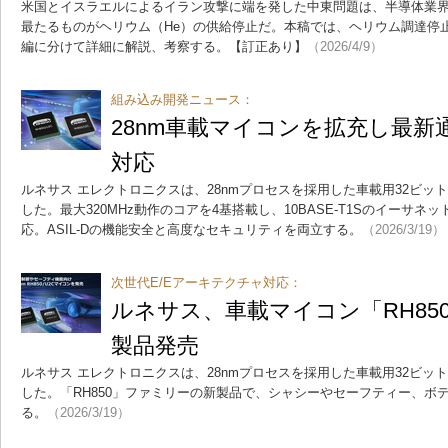
米国とイスラエルによるイラン攻撃に端を発した中東問題は、半導体業
最たるものがヘリウム（He）の供給停止だ。本稿では、ヘリウム調達停
編に分けて詳細に解説、考察する。【訂正あり】
（2026/4/9）
組み込み開発ニュース：
28nm車載マイコンを拡充し最新通
対応
ルネサス エレクトロニクスは、28nmプロセスを採用した車載用32ビットマ
した。最大320MHz動作のコアを4基搭載し、10BASE-T1Sのイーサ
応。ASIL-Dの機能安全と高度なセキュリティを両立する。
（2026/3/19）
次世代E/Eアーキテクチャ対応：
ルネサス、車載マイコン「RH85
製品発売
ルネサス エレクトロニクスは、28nmプロセスを採用した車載用32ビットマ
した。「RH850」ファミリーの新製品で、シャシーやセーフティー、ボ
る。
（2026/3/19）