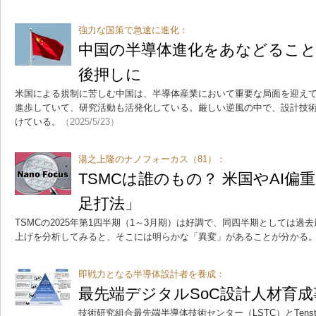
強力な国策で急速に進化：
中国の半導体進化をあなどること
後押しに
米国による規制に苦しむ中国は、半導体産業において重要な局面を迎え
進歩していて、研究活動も活発化している。厳しい逆風の中で、設計技
けている。
（2025/5/23）
湯之上隆のナノフォーカス（81）：
TSMCは誰のもの？ 米国やAI偏
足打法」
TSMCの2025年第1四半期（1～3月期）は好調で、同四半期としては過
上げを分析してみると、そこには明らかな「異変」があることが分かる
即戦力となる半導体設計者を養成：
最先端デジタルSoC設計人材育
技術研究組合最先端半導体技術センター（LSTC）とTensto