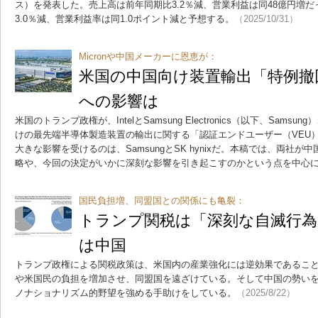
ス）を発表した。売上高は前年同期比3.2％減、営業利益は同48億円増
3.0％減、営業利益率は同1.0ポイント減と予想する。
（2025/10/31）
Micronや中国メーカーに恩恵が：
米国の中国向け装置輸出「特例撤回」
への影響は
米国のトランプ政権が、IntelとSamsung Electronics（以下、Samsun
けの最先端半導体製造装置の輸出に関する「認証エンドユーザー（VEU
大きな影響を受けるのは、SamsungとSK hynixだ。本稿では、両社
略や、今回の決定がいかに深刻な影響を引き起こすのかという点を中心
国民負担増、同盟国との関係にも亀裂：
トランプ関税は「深刻な自滅行為
は中国
トランプ政権による関税政策は、米国内の産業強化には逆効果であるこ
や米国民の負担を増加させ、同盟国を遠ざけている。そして中国の勢い
ノナショナリズム的野望を強める手助けをしている。
（2025/8/22）