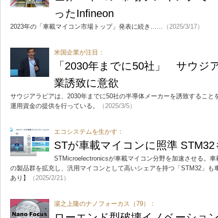
ったInfineon
2023年の「車載マイコン市場トップ」発表に続き……
（2025/3/17）
米国企業が注目：
「2030年までに50社」 サウ
業誘致に意欲
サウジアラビアは、2030年までに50社の半導体メーカーを誘致するこ
運用資金の提供を行っている。
（2025/3/5）
エコシステムを生かす：
STが車載マイコンに照準 STM3
STMicroelectronicsが車載マイコン分野を加速させる。
の製品群を拡充し、汎用マイコンとして高いシェアを持つ「STM32」も
あり】
（2025/2/21）
湯之上隆のナノフォーカス（79）：
ローエンド型破壊イノベーショ