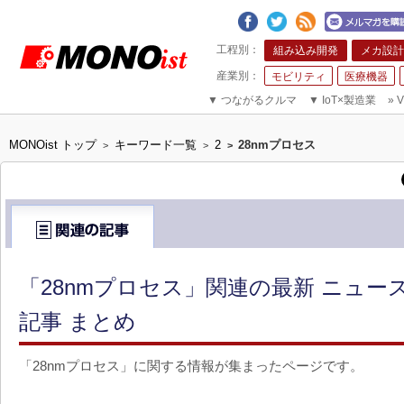
組み込み開発
メカ設計
モビリティ
医療機器
▼
つながるクルマ
▼
IoT×製造業
»
V
MONOist トップ
キーワード一覧
2
28nmプロセス
>
>
>
「28nmプロセス」関連の最新 ニュー
記事 まとめ
「28nmプロセス」に関する情報が集まったページです。