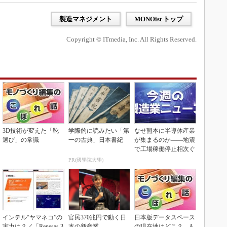
製造マネジメント
MONOist トップ
Copyright © ITmedia, Inc. All Rights Reserved.
3D技術が変えた「靴
学際的に読みたい「第
なぜ熊本に半導体産業
選び」の常識
一の古典」日本書紀
が集まるのか――地震
で工場稼働停止相次ぐ
PR(國學院大學)
インテル“ヤマネコ”の
官民370兆円で動く日
日本版データスペース
実力は？／「Renesas 3
本の新産業
の現在地はどこ？ A