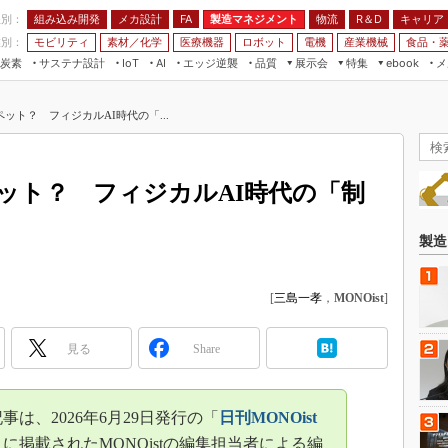
程別：
組み込み開発
メカ設計
製造マネジメント
物流
R＆D
キャリア
FA
業別：
モビリティ
素材／化学
医療機器
ロボット
電機
産業機械
食品・
炭素
サステナ設計
エッジ逆襲
品質
展示会
特集
メ
IoT
AI
ebook
伝承
組み込み開発
CEATEC
読者調査まとめ
編集後記
ット？ フィジカルAI時代の「...
JIMTOF
保全
メカ設計
つながるクルマ
組込み/エッジ コンピューティング
ス
 AI
製造マネジメント
5G
展＆IoT/5Gソリューション展
VR／AR
FA
ット？ フィジカルAI時代の「制
IIFES
モビリティ
フィールドサービス
国際ロボット展
素材／化学
FPGA
製造
ジャパンモビリティショー
組み込み画像技術
TECHNO-FRONTIER
[
三島一孝
，
MONOist
]
組み込みモデリング
人テク展
Windows Embedded
スマート工場EXPO
見る
Share
車載ソフト開発
EdgeTech+
ISO26262
日本ものづくりワールド
は、2026年6月29日発行の「
日刊MONOist
無償設計ツール
AUTOMOTIVE WORLD
」に掲載されたMONOistの編集担当者による編