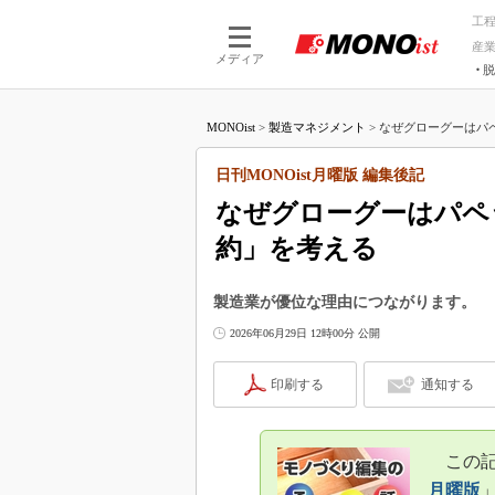
工
産
メディア
脱
つながる技術
AI×技術
MONOist
>
製造マネジメント
>
なぜグローグーはパペ
つながる工場
AI×設備
つながるサービ
Physical
日刊MONOist月曜版 編集後記
なぜグローグーはパペ
約」を考える
製造業が優位な理由につながります。
2026年06月29日 12時00分 公開
印刷する
通知する
この記事
月曜版