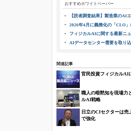
おすすめホワイトペーパー
【読者調査結果】製造業のAI
2026年4月に義務化の「CL
フィジカルAIに関する最新ニュー
AIデータセンター需要を取り
関連記事
官民投資フィジカルAI
職人の暗黙知を現場力
ルAI戦略
日立のCIセクターは売
で強化