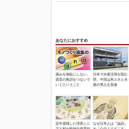
あなたにおすすめ
痛みを無駄にしない、
日本で水素活用を阻む
震災の教訓をつないで
壁、中国は再エネと水
いくということ
素の導入を加速
定年退職した理系シニ
なぜ日本人は『論語』
ア人材が核融合発電炉
を「心のよりどころ」