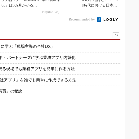
65」は3カ月かかる作
I時代における日本の
業が1...
勝ち筋について
PR(Blue Lab)
Recommended by
PR
コに学ぶ「現場主導の全社DX」
ルド・パートナーズに学ぶ業務アプリ内製化
残る現場でも業務アプリを簡単に作る方法
自社アプリ」を誰でも簡単に作成できる方法
購買」の秘訣