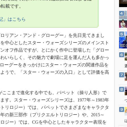
3Dプリンタ
産業オープンネット展
の転載です。
デジタルツインとCAE
記」はこちら
S＆OP
インダストリー4.0
ロリアン・アンド・グローグー」を先日見てきまし
イノベーション
イを中心としたスター・ウォーズシリーズのメインスト
製造業ビッグデータ
ピンオフ作品ですが、とにかく作中に登場した「グロー
メイドインジャパン
かわいらしく、その魅力で劇場に足を運んだ人も多かっ
植物工場
グローグーをきっかけにスター・ウォーズの関連作品を
るようで、「スター・ウォーズの入口」として評価を高
知財マネジメント
海外生産
グローバル設計・開発
がここまで進化する中でも、パペット（操り人形）で
制御セキュリティ
す。スター・ウォーズシリーズは、1977年～1983年
ルトリロジー）では、パペットでさまざまなキャラクタ
新型コロナへの対応
05年の新三部作（プリクエルトリロジー）や、2015～
トリロジー）では、CGを中心としたキャラクター表現を