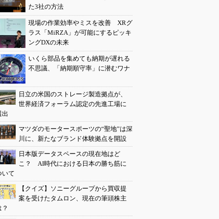
た3社の方法
現場の作業効率やミスを改善 XRグ
ラス「MiRZA」が可能にするピッキ
ングDXの未来
いくら部品を集めても納期が遅れる
不思議、「納期順守率」に潜むワナ
日立の米国のストレージ製造拠点が、
世界経済フォーラム認定の先進工場に
選出
マツダのモータースポーツの“聖地”は深
川に、新たなブランド体験拠点を開設
日本版データスペースの現在地はど
こ？ AI時代における日本の勝ち筋に
ついて
【クイズ】ソニーグループから買収提
案を受けたタムロン、現在の筆頭株主
は？