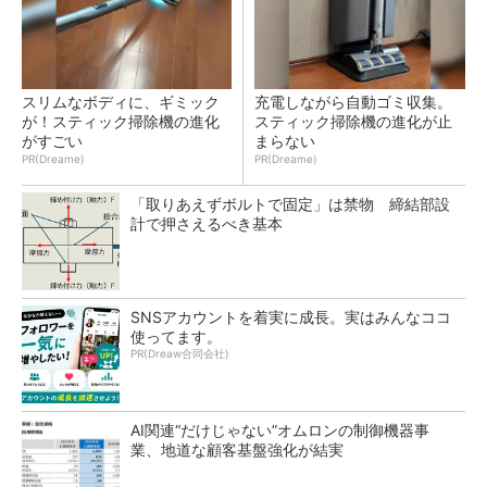
スリムなボディに、ギミック
充電しながら自動ゴミ収集。
が！スティック掃除機の進化
スティック掃除機の進化が止
がすごい
まらない
PR(Dreame)
PR(Dreame)
「取りあえずボルトで固定」は禁物 締結部設
計で押さえるべき基本
SNSアカウントを着実に成長。実はみんなココ
使ってます。
PR(Dreaw合同会社)
AI関連“だけじゃない”オムロンの制御機器事
業、地道な顧客基盤強化が結実