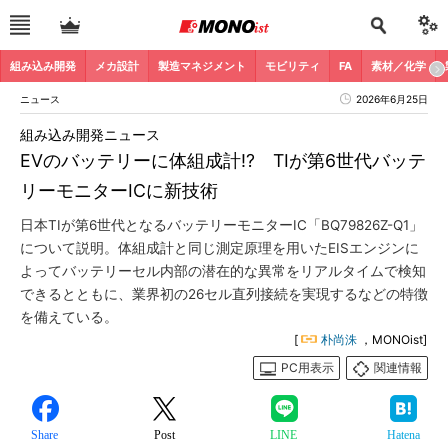
組み込み開発
メカ設計
製造マネジメント
モビリティ
FA
素材／化学
ニュース
2026年6月25日
組み込み開発ニュース
EVのバッテリーに体組成計!? TIが第6世代バッテ
リーモニターICに新技術
日本TIが第6世代となるバッテリーモニターIC「BQ79826Z-Q1」
について説明。体組成計と同じ測定原理を用いたEISエンジンに
よってバッテリーセル内部の潜在的な異常をリアルタイムで検知
できるとともに、業界初の26セル直列接続を実現するなどの特徴
を備えている。
[
朴尚洙
，MONOist]
PC用表示
関連情報
Share
Post
LINE
Hatena