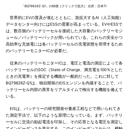
「BQ79826Z-Q1」の特徴［クリックで拡大］ 出所：日本TI
世界的にEVの普及が進むとともに、急拡大するAI（人工知能）
データセンター向けにはESSの需要が高まっている。EVやESSで
は、数百個のバッテリーセルを接続した大容量のバッテリーモジ
ュール／バッテリーパックが用いられている。これらの安全かつ
高効率な充放電には各バッテリーセルの充電状態を管理するため
のバッテリーモニターICが必要だ。
従来のバッテリーモニターICは、電圧と電流の測定によって各
バッテリーセルのSOC（State of Charge、満充電を100％とした
ときの充電率）を推定する機能が一般的だった。これに対して
BQ79826Z-Q1は、独自開発のEISエンジンを内蔵することで、バ
ッテリーセル内部の異常をリアルタイムで検出する機能を備えて
いる。
EISは、バッテリーの研究開発や量産工程などで用いられてき
た測定手法で、以下のような原理になっている。まず、バッテリ
ーセルに交流の励起電流を印加し、その応答となる電圧を測定し
てインピーダンスを算出する。このインピーダンスからは、横軸