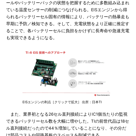
ールやバッテリーパックの状態を把握するために多数組み込まれ
ている温度センサーの削減につなげられる。EISエンジンから得
られるバッテリーセル固有の情報により、バッテリーの熱暴走も
早期に予防／検知できる。そして、充電状態をより正確に推定す
ることで、各バッテリーセルに負担をかけずに長寿命や急速充電
も実現できるようになる。
EISエンジンの利点［クリックで拡大］ 出所：日本TI
また、業界初となる26セル直列接続によりIC1個当たりの監視
できるバッテリーセル数を大幅に増やした。TIの前世代品は18セ
ル直列接続だったので44％増加していることになり、その分だ
け部品コストや回路基板のスペースを削減できる。