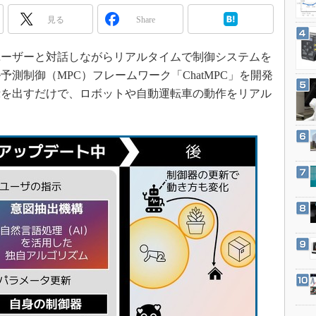
3Dプリンタ
産業オープンネット展
見る
Share
デジタルツインとCAE
S＆OP
、ユーザーと対話しながらリアルタイムで制御システムを
インダストリー4.0
測制御（MPC）フレームワーク「ChatMPC」を開発
イノベーション
示を出すだけで、ロボットや自動運転車の動作をリアル
製造業ビッグデータ
メイドインジャパン
植物工場
知財マネジメント
海外生産
グローバル設計・開発
制御セキュリティ
新型コロナへの対応