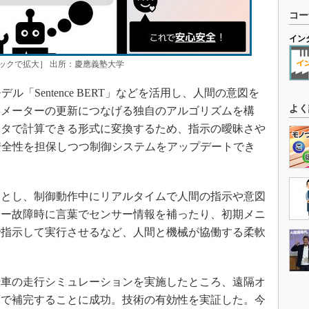
コー
イン
ックで拡大］ 出所：慶應義塾大学
「Sentence BERT」などを活用し、人間の意図を
よく
ラメーターの更新につなげる独自のアルゴリズムを構
ータで計算できる形式に変換するため、指示の曖昧さや
安全性を担保しつつ制御システムをアップデートでき
とし、制御動作中にリアルタイムで人間の指示や意図
サー故障時に言葉でセンサー情報を補ったり、初期メニ
で指示して実行させるなど、人間と機械が協働する柔軟
車の走行シミュレーションを実施したところ、遠隔オ
葉で補完することに成功。技術の有効性を実証した。今