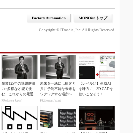
Factory Automation
MONOist トップ
Copyright © ITmedia, Inc. All Rights Reserved.
創業125年の課題解決
未来を一緒に…顧客と
【レベル14】生成AI
力×多様な才能で挑
共に予測不能な未来を
を味方に、3D CADを
む、これからの電通
ワクワクする場所へ
使いこなそう！
PR(dentsu Japan)
PR(dentsu Japan)