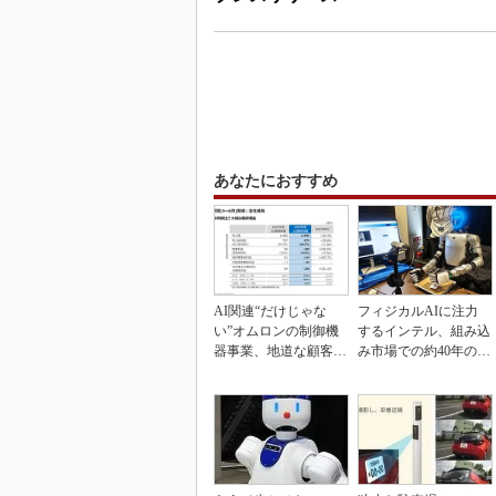
あなたにおすすめ
AI関連“だけじゃな
フィジカルAIに注力
い”オムロンの制御機
するインテル、組み込
器事業、地道な顧客基
み市場での約40年の実
盤強化が結実
績を生かせるか