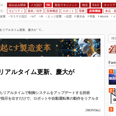
程別：
組み込み開発
メカ設計
製造マネジメント
物流
R＆D
キャリア
FA
業別：
モビリティ
素材／化学
医療機器
ロボット
電機
産業機械
食品・
炭素
サステナ設計
エッジ逆襲
品質
展示会
特集
メ
IoT
AI
ebook
伝承
組み込み開発
CEATEC
読者調査まとめ
編集後記
リアルタイム更新、慶大が「C...
JIMTOF
保全
メカ設計
つながるクルマ
組込み/エッジ コンピューティング
ス
 AI
製造マネジメント
5G
展＆IoT/5Gソリューション展
VR／AR
FA
IIFES
モビリティ
フィールドサービス
国際ロボット展
素材／化学
FPGA
Fac
ジャパンモビリティショー
組み込み画像技術
リアルタイム更新、慶大が
TECHNO-FRONTIER
組み込みモデリング
人テク展
Windows Embedded
スマート工場EXPO
らリアルタイムで制御システムをアップデートする技術
車載ソフト開発
EdgeTech+
葉で指示を出すだけで、ロボットや自動運転車の動作をリアルタ
ISO26262
日本ものづくりワールド
無償設計ツール
[
MONOist
]
AUTOMOTIVE WORLD