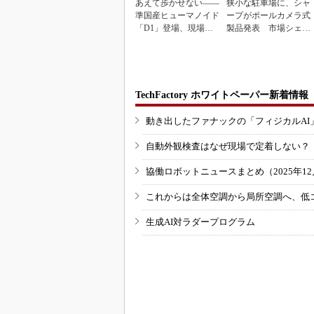
あえて歩かせない――
狭小な駐車場に、シャ
準国産ヒューマノイド
ープがポールカメラ式
「D1」登場、現場稼
製品発表 市場シェア
働で日本の勝ち筋へ
10％目指す
TechFactory ホワイトペーパー新着情報
動き出したファナックの「フィジカルAI
自動外観検査はなぜ現場で定着しない？
協働ロボットニュースまとめ（2025年12月
これからは全体空調から局所空調へ、低
生成AI対ラダープログラム