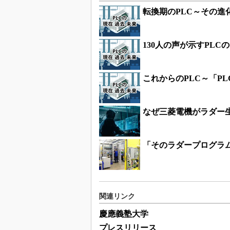
転換期のPLC～その進
130人の声が示すPL
これからのPLC～「PLC
なぜ三菱電機がラダー生
「そのラダープログラム
関連リンク
慶應義塾大学
プレスリリース