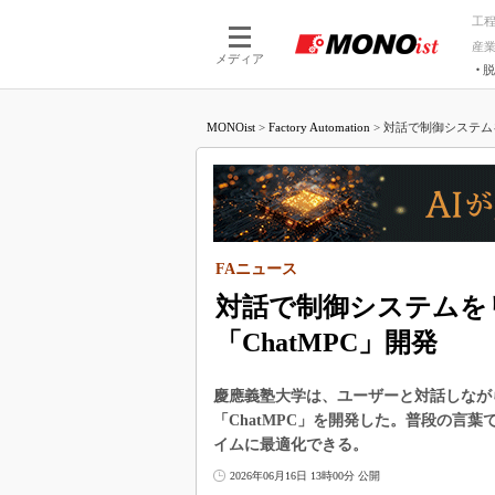
工
産
メディア
脱
つながる技術
AI×技術
MONOist
>
Factory Automation
>
対話で制御システムを
つながる工場
AI×設備
つながるサービ
Physical
FAニュース
対話で制御システムを
「ChatMPC」開発
慶應義塾大学は、ユーザーと対話しなが
「ChatMPC」を開発した。普段の言
イムに最適化できる。
2026年06月16日 13時00分 公開