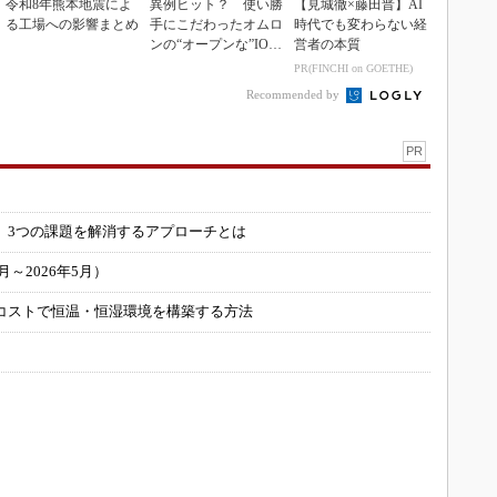
令和8年熊本地震によ
異例ヒット？ 使い勝
【見城徹×藤田晋】AI
る工場への影響まとめ
手にこだわったオムロ
時代でも変わらない経
ンの“オープンな”IO-L
営者の本質
inkマスター
PR(FINCHI on GOETHE)
Recommended by
PR
」
 3つの課題を解消するアプローチとは
～2026年5月）
コストで恒温・恒湿環境を構築する方法