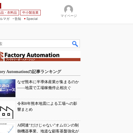
薬品・衣料品
中小製造業
マイページ
ルマガ
告知
Special
tory Automationの記事ランキング
なぜ熊本に半導体産業が集まるのか
――地震で工場稼働停止相次ぐ
令和8年熊本地震による工場への影
響まとめ
AI関連“だけじゃない”オムロンの制
御機器事業、地道な顧客基盤強化が