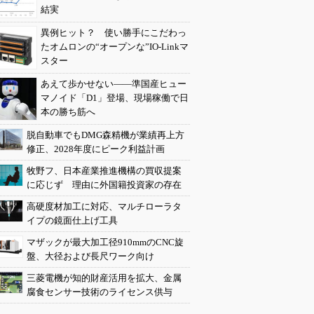
結実
異例ヒット？ 使い勝手にこだわっ
たオムロンの“オープンな”IO-Linkマ
スター
あえて歩かせない――準国産ヒュー
マノイド「D1」登場、現場稼働で日
本の勝ち筋へ
脱自動車でもDMG森精機が業績再上方
修正、2028年度にピーク利益計画
牧野フ、日本産業推進機構の買収提案
に応じず 理由に外国籍投資家の存在
高硬度材加工に対応、マルチローラタ
イプの鏡面仕上げ工具
マザックが最大加工径910mmのCNC旋
盤、大径および長尺ワーク向け
三菱電機が知的財産活用を拡大、金属
腐食センサー技術のライセンス供与