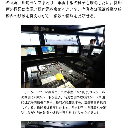
の状況、船尾ランプまわり、車両甲板の様子も確認したい。操船
席の周辺に表示と操作系を集めることで、当直者は視線移動や船
橋内の移動を抑えながら、複数の情報を見渡せる。
「しーかーご2」の操舵室。コの字型に配列したコンソール
の内側に2脚のシートを置き、写真右側の右舷側シート周囲
には航海情報モニター、操舵／推進操作系、通信機器を集約
している。操船者は着座したまま、前方視界と各種表示を確
認しながら船体制御や通信を行える［クリックで拡大］