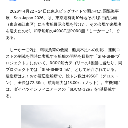
2026年4月22～24日に東京ビッグサイトで開かれた国際海事
展「Sea Japan 2026」は、東京港有明10号地その1多目的ふ頭
（東京都江東区）にも実船展示会場を設けた。その会場で来場者
を迎えたのが、和幸船舶の499GT型RORO船「しーかーご2」で
ある。
しーかーご2は、環境負荷の低減、船員不足への対応、運航コ
ストの削減を同時に実現する船舶の開発を目指す「SIM-SHIPプ
ロジェクト」において、RORO船カテゴリーの1番船に当たり、同
プロジェクトでは「SIM-SHIP3 mk1」として紹介されている。
建造所はふくおか渡辺造船所で、総トン数は495GT（グロスト
ン）、全長は72.39m、航海速力は18.00kt（ノット）。主機関に
は、ダイハツインフィニアースの「6DCM-32e」を1基搭載す
る。