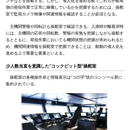
ンチなどを搭載する。しかし、省人化を進める船でこれらが船尾
側の荷役作業で正常に稼働しているかを把握するためには、操舵
室で監視カメラ映像や関連情報を確認することが必須となる。
主機関警報や回転計も操舵室で確認できる。入港時や離着岸時
には、主機関の応答や回転数、警報の有無を把握しながら操船す
るとともに、荷役作業においても機関状態の把握が求められるた
め、機関関連情報を操舵室で把握できることは、船舶の省人化を
進める上で重要な要素といえる。
少人数当直を意識した“コックピット型”操舵室
操舵室の各種操作卓と情報表示は“コの字”状のコンソール群に
集約されている。