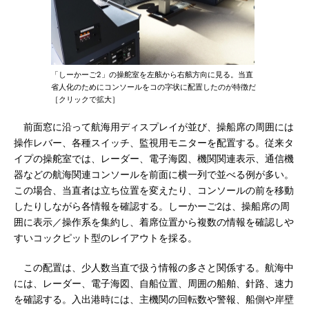
「しーかーご2」の操舵室を左舷から右舷方向に見る。当直
省人化のためにコンソールをコの字状に配置したのが特徴だ
［クリックで拡大］
前面窓に沿って航海用ディスプレイが並び、操船席の周囲には
操作レバー、各種スイッチ、監視用モニターを配置する。従来タ
イプの操舵室では、レーダー、電子海図、機関関連表示、通信機
器などの航海関連コンソールを前面に横一列で並べる例が多い。
この場合、当直者は立ち位置を変えたり、コンソールの前を移動
したりしながら各情報を確認する。しーかーご2は、操船席の周
囲に表示／操作系を集約し、着席位置から複数の情報を確認しや
すいコックピット型のレイアウトを採る。
この配置は、少人数当直で扱う情報の多さと関係する。航海中
には、レーダー、電子海図、自船位置、周囲の船舶、針路、速力
を確認する。入出港時には、主機関の回転数や警報、船側や岸壁