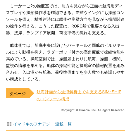
しーかーご2の操舵室では、前方を見ながら正面の航海用ディ
スプレイや操船操作系を確認できる。左舷ウイングにも操船コン
ソールを備え、離着岸時には船側や岸壁方向を見ながら操船関連
の操作を行える。こうした配置は、RORO船で重要となる入出
港、接岸、ランプドア展開、荷役準備の流れを支える。
船体側では、船底中央に設けたバーキールと両舷のビルジキー
ルにより動揺を抑え、ラダーポッド付きの高角度舵で操縦性能を
高めている。操舵室側では、操船席まわりに航海、操船、機関、
監視の情報を集める。船体の操縦性能と操舵室の情報配置を組み
合わせ、入出港から航海、荷役準備までを少人数でも確認しやす
い構成としている。
航海計画から波浪解析までを支えるSIM-SHIP
のコンソール構成
Copyright © ITmedia, Inc. All Rights Reserved.
イマドキのフナデジ！ 連載一覧