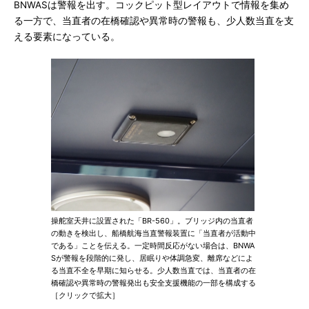
BNWASは警報を出す。コックピット型レイアウトで情報を集め
る一方で、当直者の在橋確認や異常時の警報も、少人数当直を支
える要素になっている。
操舵室天井に設置された「BR-560」。ブリッジ内の当直者
の動きを検出し、船橋航海当直警報装置に「当直者が活動中
である」ことを伝える。一定時間反応がない場合は、BNWA
Sが警報を段階的に発し、居眠りや体調急変、離席などによ
る当直不全を早期に知らせる。少人数当直では、当直者の在
橋確認や異常時の警報発出も安全支援機能の一部を構成する
［クリックで拡大］