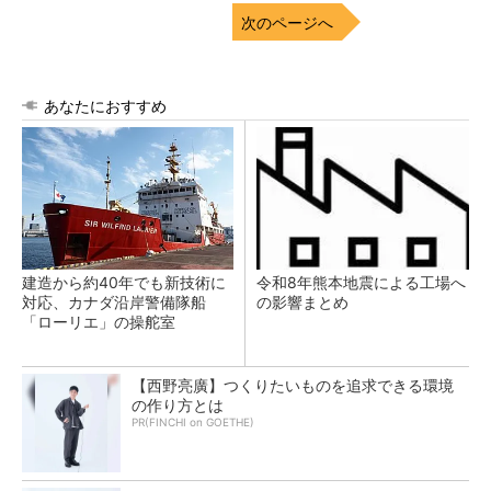
次のページへ
あなたにおすすめ
建造から約40年でも新技術に
令和8年熊本地震による工場へ
対応、カナダ沿岸警備隊船
の影響まとめ
「ローリエ」の操舵室
【西野亮廣】つくりたいものを追求できる環境
の作り方とは
PR(FINCHI on GOETHE)