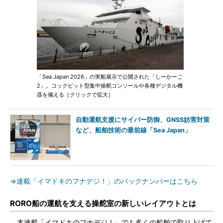
「Sea Japan 2026」の実船展示で公開された「しーかーご
2」。コックピット型集中操舵コンソールや各種デジタル機
器を備える［クリックで拡大］
自動運航支援にサイバー防御、GNSS妨害対策
など、船舶技術の最前線「Sea Japan」
⇒連載「イマドキのフナデジ！」のバックナンバーはこちら
RORO船の運航を支える操舵室の新しいレイアウトとは
本連載「イマドキのフナデジ！」でも多くの船舶で取り上げて