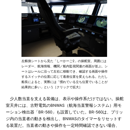
左舷側シートから見た「しーかーご2」の操舵室。周囲には
レーダー、航海情報、機関／船内監視関連の画面が並ぶ。シ
ートはレールに沿って左右に移動でき、確認する画面や操作
するスイッチの位置に応じて着座位置を変えられる。ただし
船長によると、実際には「慣れている立ち位置でいることが
結果的に多い」という［クリックで拡大］
少人数当直を支える装備は、表示や操作系だけではない。操舵
室天井には、古野電気のBNWAS（航海当直警報システム）用モ
ーション検出器「BR-560」も設置していた。BR-560は、ブリッ
ジ内の当直者の動きを検出し、BNWASのタイマーをリセットす
る装置だ。当直者の動きや操作を一定時間確認できない場合、