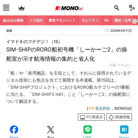
組み込み開発
メカ設計
製造マネジメント
モビリティ
FA
素材／化学
連載
2026年6月11日
イマドキのフナデジ！（15）
SIM-SHIPのRORO船初号機「しーかーご2」の操
舵室が示す航海情報の集約と省人化
（1/4 ページ）
「船」や「港湾施設」を主役として、それらに採用されているデ
ジタル技術にも焦点を当てて展開する本連載。第15回は、
「SIM-SHIPプロジェクト」におけるRORO船カテゴリーの1番船
に当たる、「SIM-SHIP3 mk1」こと「しーかーご2」の操舵室に
ついて解説する。
[
長浜和也
，MONOist]
PC用表示
関連情報
Share
Post
LINE
Hatena