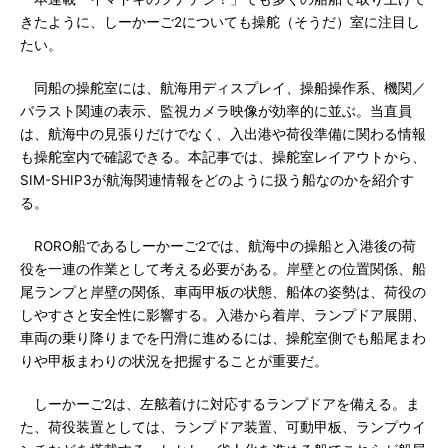
きたように、しーかーご2についても操舵（そうだ）室に注目し
たい。
同船の操舵室には、航海用ディスプレイ、操船操作系、機関／
バラスト関連の表示、監視カメラ映像が効率的に並ぶ。当直員
は、航海中の見張りだけでなく、入出港や荷役準備に関わる情報
も操舵室内で確認できる。本記事では、操舵室レイアウトから、
SIM-SHIP3が航海関連情報をどのように扱う船なのかを紹介す
る。
RORO船であるしーかーご2では、航海中の操船と入港後の荷
役を一連の作業として考える必要がある。岸壁との位置関係、船
尾ランプと岸壁の関係、車両甲板の状態、船体の姿勢は、荷役の
しやすさと安全性に影響する。入港から着岸、ランプドア展開、
車両の乗り降りまでを円滑に進めるには、操舵室側でも船尾まわ
りや甲板まわりの状況を把握することが重要だ。
しーかーご2は、左舷着けに対応するランプドアを備える。ま
た、荷役装置としては、ランプドア装置、可動甲板、ランプウイ