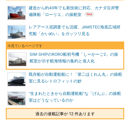
建造から約40年でも新技術に対応、カナダ沿岸警
備隊船「ローリエ」の操舵室
レアアース泥調査でも活躍、JAMSTEC海底広域研
究船「かいめい」をガッツリ見る
SIM-SHIPのRORO船初号機「しーかーご2」の操
舵室が示す航海情報の集約と省人化
既存船が自動運航船に！「第二ほくれん丸」の操舵
室に見るレトロフィットの妙
“生まれたときから自動運航船”な「げんぶ」の操舵
室はどうなっているのか
過去の連載記事が 12 件あります