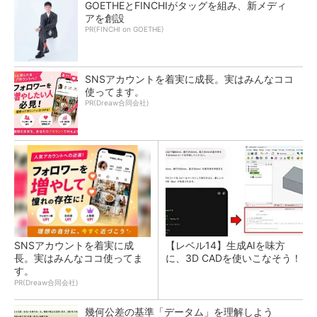
GOETHEとFINCHIがタッグを組み、新メディ
アを創設
PR(FINCHI on GOETHE)
SNSアカウントを着実に成長。実はみんなココ
使ってます。
PR(Dreaw合同会社)
SNSアカウントを着実に成
【レベル14】生成AIを味方
長。実はみんなココ使ってま
に、3D CADを使いこなそう！
す。
PR(Dreaw合同会社)
幾何公差の基準「データム」を理解しよう