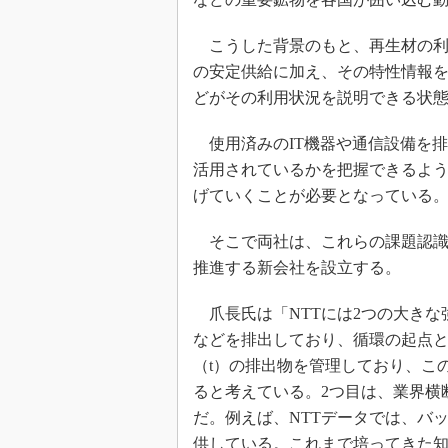
こうした背景のもと、再生材の利
の安定供給に加え、その特性情報
どがその利用状況を説明できる状
使用済みのIT機器や通信設備を
活用されているかを把握できるよ
げていくことが必要となっている
そこで両社は、これらの課題認識
推進する新会社を設立する。
爪長氏は「NTTには2つの大きな
などを排出しており、循環の起点と
（t）の排出物を管理しており、こ
ると考えている。2つ目は、業界横
だ。例えば、NTTデータでは、バ
供している。これまで培ってきた