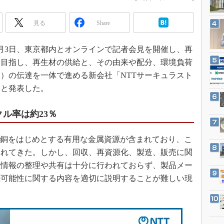
3Dプリンタ
産業オープンネット展
デジタルツインとCAE
見る
Share
S＆OP
6月3日、東京都内とオンラインで記者会見を開催し、再
インダストリー4.0
を目指し、再生材の供給と、その由来や配分、環境負荷
イノベーション
）の伝達を一体で進める新会社「NTTサーキュラスト
製造業ビッグデータ
ると発表した。
メイドインジャパン
植物工場
クル率は約23％
知財マネジメント
、銅をはじめとする有用な金属資源が含まれており、こ
海外生産
られてきた。しかし、回収、再資源化、製造、販売に関
グローバル設計・開発
性情報の整理や共有は十分に行われておらず、製品メー
制御セキュリティ
続可能性に関する内容を適切に説明することが難しい現
新型コロナへの対応