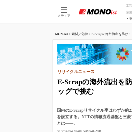
工
産
メディア
脱
つながる技術
AI×技術
MONOist
>
素材／化学
>
E-Scrapの海外流出を防げ
つながる工場
AI×設備
つながるサービ
Physical
リサイクルニュース
E-Scrapの海外流出
ッグで挑む
国内のE-Scrapリサイクル率はわずか
を設立する。NTTの情報流通基盤と三
とは――。
2026年06月09日 06時00分 公開