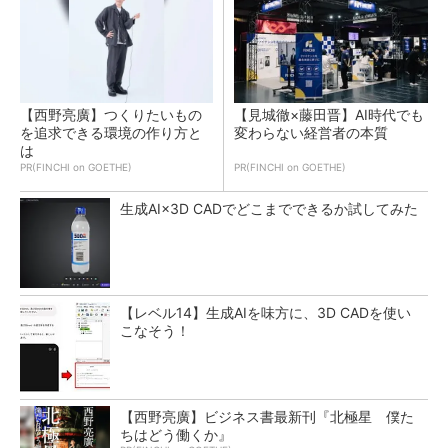
【西野亮廣】つくりたいもの
【見城徹×藤田晋】AI時代でも
を追求できる環境の作り方と
変わらない経営者の本質
は
PR(FINCHI on GOETHE)
PR(FINCHI on GOETHE)
生成AI×3D CADでどこまでできるか試してみた
【レベル14】生成AIを味方に、3D CADを使い
こなそう！
【西野亮廣】ビジネス書最新刊『北極星 僕た
ちはどう働くか』