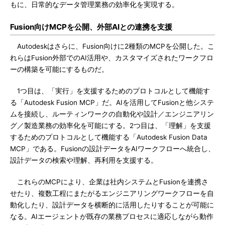
もに、日常的なデータ管理業務の効率化を実現する。
Fusion向けMCPを公開、外部AIとの連携を支援
Autodeskはさらに、Fusion向けに2種類のMCPを公開した。こ
れらはFusion外部でのAI活用や、カスタマイズされたワークフロ
ーの構築を可能にするものだ。
1つ目は、「実行」を支援するためのプロトコルとして機能す
る「Autodesk Fusion MCP」だ。AIを活用してFusionと他システ
ムを接続し、ルーティンワークの自動化や設計／エンジニアリン
グ／製造業務の効率化を可能にする。2つ目は、「理解」を支援
するためのプロトコルとして機能する「Autodesk Fusion Data
MCP」である。Fusionの設計データをAIワークフローへ統合し、
設計データの検索や理解、再利用を支援する。
これらのMCPにより、企業は社内システムとFusionを連携さ
せたり、複数工程にまたがるエンジニアリングワークフローを自
動化したり、設計データを横断的に活用したりすることが可能に
なる。AIエージェントが既存の業務プロセスに適応しながら動作